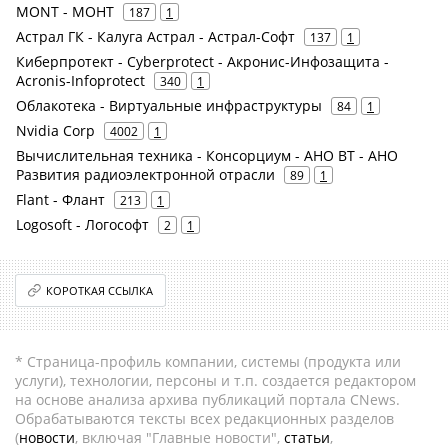
MONT - МОНТ
187
1
Астрал ГК - Калуга Астрал - Астрал-Софт
137
1
Киберпротект - Cyberprotect - Акронис-Инфозащита -
Acronis-Infoprotect
340
1
Облакотека - Виртуальные инфраструктуры
84
1
Nvidia Corp
4002
1
Вычислительная техника - Консорциум - АНО ВТ - АНО
Развития радиоэлектронной отрасли
89
1
Flant - Флант
213
1
Logosoft - Логософт
2
1
КОРОТКАЯ ССЫЛКА
* Страница-профиль компании, системы (продукта или
услуги), технологии, персоны и т.п. создается редактором
на основе анализа архива публикаций портала CNews.
Обрабатываются тексты всех редакционных разделов
(
новости
, включая "Главные новости",
статьи
,