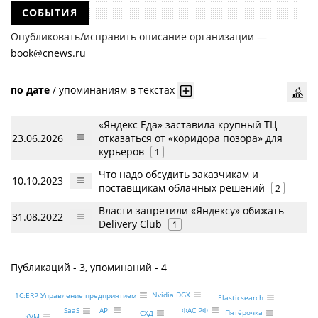
СОБЫТИЯ
Опубликовать/исправить описание организации —
book@cnews.ru
по дате
/
упоминаниям в текстах
«Яндекс Еда» заставила крупный ТЦ
23.06.2026
отказаться от «коридора позора» для
курьеров
1
Что надо обсудить заказчикам и
10.10.2023
поставщикам облачных решений
2
Власти запретили «Яндексу» обижать
31.08.2022
Delivery Club
1
Публикаций - 3, упоминаний - 4
Nvidia DGX
1С:ERP Управление предприятием
Elasticsearch
API
ФАС РФ
SaaS
Пятёрочка
СХД
KVM