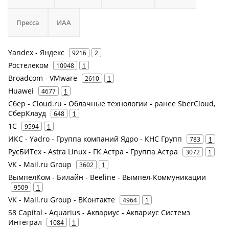
Пресса
ИАА
Yandex - Яндекс
9216
2
Ростелеком
10948
1
Broadcom - VMware
2610
1
Huawei
4677
1
Сбер - Cloud.ru - Облачные технологии - ранее SberCloud,
СберКлауд
648
1
1С
9594
1
ИКС - Yadro - Группа компаний Ядро - КНС Групп
783
1
РусБИТех - Astra Linux - ГК Астра - Группа Астра
3072
1
VK - Mail.ru Group
3602
1
ВымпелКом - Билайн - Beeline - Вымпел-Коммуникации
9509
1
VK - Mail.ru Group - ВКонтакте
4964
1
S8 Capital - Aquarius - Аквариус - Аквариус Системз
Интеграл
1084
1