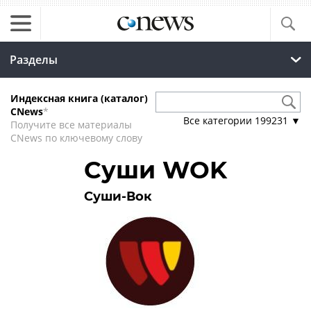
Разделы
Индексная книга (каталог)
CNews
*
Все категории
199231
▼
Получите все материалы
CNews по ключевому слову
Суши WOK
Суши-Вок