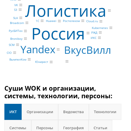
Логистика
VK
S3
SLA
1С
Ростелеком
Huawei
Cloud.ru
Broadcom
Россия
Kubernetes
РусБИТех
РЖД
ИКС
Broniboy
Yandex
SCM
ВкусВилл
CIO
ВымпелКом
Юнирест
Суши WOK и организации,
системы, технологии, персоны:
ИКТ
Организации
Ведомства
Технологии
Системы
Персоны
География
Статьи