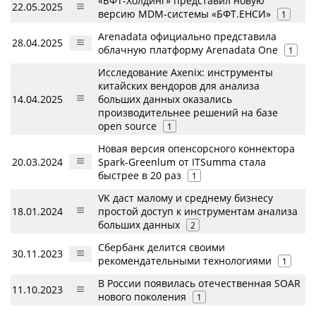
«БФТ-Холдинг» представил новую
22.05.2025
версию MDM-системы «БФТ.ЕНСИ»
1
Arenadata официально представила
28.04.2025
облачную платформу Arenadata One
1
Исследование Axenix: инструменты
китайских вендоров для анализа
14.04.2025
больших данных оказались
производительнее решений на базе
open source
1
Новая версия опенсорсного коннектора
20.03.2024
Spark-Greenlum от ITSumma стала
быстрее в 20 раз
1
VK даст малому и среднему бизнесу
18.01.2024
простой доступ к инструментам анализа
больших данных
2
Сбербанк делится своими
30.11.2023
рекомендательными технологиями
1
В России появилась отечественная SOAR
11.10.2023
нового поколения
1