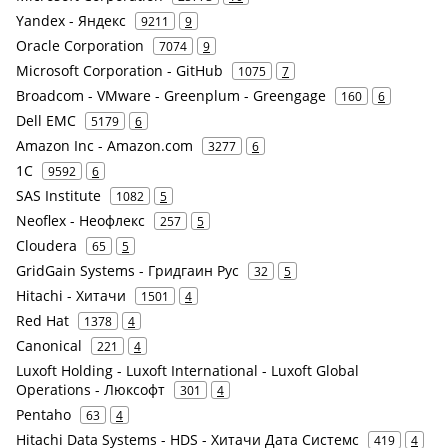
Yandex - Яндекс
9211
9
Oracle Corporation
7074
9
Microsoft Corporation - GitHub
1075
7
Broadcom - VMware - Greenplum - Greengage
160
6
Dell EMC
5179
6
Amazon Inc - Amazon.com
3277
6
1С
9592
6
SAS Institute
1082
5
Neoflex - Неофлекс
257
5
Cloudera
65
5
GridGain Systems - Гридгаин Рус
32
5
Hitachi - Хитачи
1501
4
Red Hat
1378
4
Canonical
221
4
Luxoft Holding - Luxoft International - Luxoft Global
Operations - Люксофт
301
4
Pentaho
63
4
Hitachi Data Systems - HDS - Хитачи Дата Системс
419
4