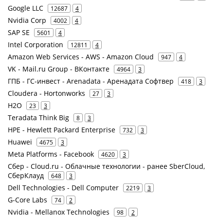
Google LLC
12687
4
Nvidia Corp
4002
4
SAP SE
5601
4
Intel Corporation
12811
4
Amazon Web Services - AWS - Amazon Cloud
947
4
VK - Mail.ru Group - ВКонтакте
4964
3
ГПБ - ГС-инвест - Arenadata - Аренадата Софтвер
418
3
Cloudera - Hortonworks
27
3
H2O
23
3
Teradata Think Big
8
3
HPE - Hewlett Packard Enterprise
732
3
Huawei
4675
3
Meta Platforms - Facebook
4620
3
Сбер - Cloud.ru - Облачные технологии - ранее SberCloud,
СберКлауд
648
3
Dell Technologies - Dell Computer
2219
3
G-Core Labs
74
2
Nvidia - Mellanox Technologies
98
2