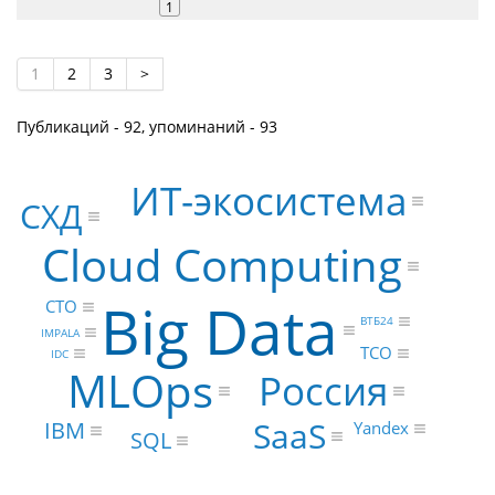
1
1
2
3
>
Публикаций - 92, упоминаний - 93
ИТ-экосистема
СХД
Cloud Computing
Big Data
CTO
ВТБ24
IMPALA
TCO
IDC
MLOps
Россия
SaaS
IBM
Yandex
SQL