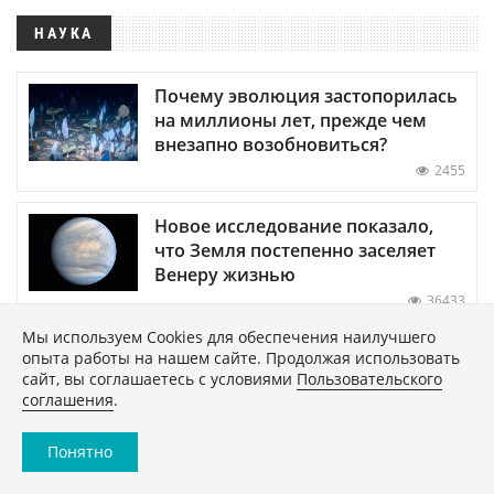
НАУКА
Почему эволюция застопорилась
на миллионы лет, прежде чем
внезапно возобновиться?
2455
Новое исследование показало,
что Земля постепенно заселяет
Венеру жизнью
36433
Мы используем Сookies для обеспечения наилучшего
Обнаружены биологические
опыта работы на нашем сайте. Продолжая использовать
часы-хронометр организма —
сайт, вы соглашаетесь с условиями
Пользовательского
соглашения
.
когда они выходят из строя,
развитие человека
останавливается
Понятно
5214