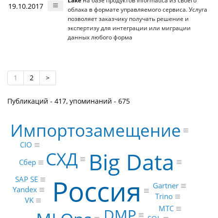
Lake
на базе продуктов Informatica из своего
19.10.2017
облака в формате управляемого сервиса. Услуга
позволяет заказчику получать решение и
экспертизу для интеграции или миграции
данных любого форма
1
2
>
Публикаций - 417, упоминаний - 675
Импортозамещение
CIO
Big Data
СХД
Сбер
Россия
SAP SE
Gartner
Yandex
Trino
VK
МТС
DMP