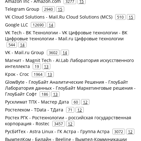
Amazon Inc - Amazon.com
3277
15
Telegram Group
2940
15
VK Cloud Solutions - Mail.Ru Cloud Solutions (MCS)
510
15
Google LLC
12690
14
VK Tech - ВК Технологии - VK Цифровые технологии - ВК
Цифровые технологии - Mail.ru Цифровые технологии
544
14
VK - Mail.ru Group
3602
14
Магнит - Magnit Tech - AI.Lab Лаборатория искусственного
интеллекта
19
13
Крок - Croc
1964
13
GlowByte - ГлоуБайт Аналитические Решения - ГлоуБайт
Лаборатория данных - ГлоуБайт Маркетинговые решения -
ГлоуБайт Софт
186
13
Русклимат ТПХ - Мастер Дата
60
12
Ростелеком - TData - ТДата
71
12
Ростех РГК - Ростехнологии - российская государственная
корпорация - Rostec
3457
12
РусБИТех - Astra Linux - ГК Астра - Группа Астра
3072
12
ВымпелКом - Билайн - Beeline - Вымпел-Коммуникации