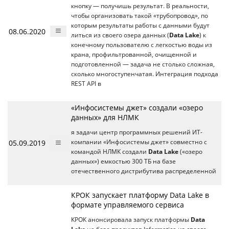
кнопку — получишь результат. В реальности,
чтобы организовать такой «трубопровод», по
которым результаты работы с данными будут
08.06.2020
литься из своего озера данных (
Data Lake
) к
конечному пользователю с легкостью воды из
крана, профильтрованной, очищенной и
подготовленной — задача не столько сложная,
сколько многоступенчатая. Интеграция подхода
REST API в
«Инфосистемы джет» создали «озеро
данных» для НЛМК
я задачи центр программных решений ИТ-
05.09.2019
компании «Инфосистемы джет» совместно с
командой НЛМК создали
Data Lake
(«озеро
данных») емкостью 300 ТБ на базе
отечественного дистрибутива распределенной
КРОК запускает платформу Data Lake в
формате управляемого сервиса
КРОК анонсировала запуск платформы
Data