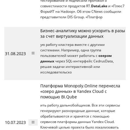
тестирование и подписали протокол о
совместимости продуктов RT.
DataLake
и «Плюс7
ФормИТ на Hadoop». Об этом CNews сообщили
представители DIS Group. «Платфор
Бизнес-аналитику можно ускорить в разы
за счет виртуализации данных
ую работу кластера вместе с другими
системами. Например, одна группа
31.08.2023
пользователей может работать с
озером
данных
через SQL-интерфейс CedrusData,
решая задачи интерактивной или
исследовательско
Платформа Monopoly.Online перенесла
«озеро данных» в Yandex Cloud с
помощью BI.Qube
ить работу дальнобойщиков. Все эти сервисы
генерируют разнородные данные, которые
обрабатываются и хранятся с помощью
10.07.2023
сервисов платформы данных Yandex Cloud.
Ключевой целью проекта было локализовать