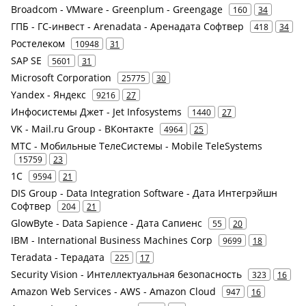
Broadcom - VMware - Greenplum - Greengage
160
34
ГПБ - ГС-инвест - Arenadata - Аренадата Софтвер
418
34
Ростелеком
10948
31
SAP SE
5601
31
Microsoft Corporation
25775
30
Yandex - Яндекс
9216
27
Инфосистемы Джет - Jet Infosystems
1440
27
VK - Mail.ru Group - ВКонтакте
4964
25
МТС - Мобильные ТелеСистемы - Mobile TeleSystems
15759
23
1С
9594
21
DIS Group - Data Integration Software - Дата Интегрэйшн
Софтвер
204
21
GlowByte - Data Sapience - Дата Сапиенс
55
20
IBM - International Business Machines Corp
9699
18
Teradata - Терадата
225
17
Security Vision - Интеллектуальная безопасность
323
16
Amazon Web Services - AWS - Amazon Cloud
947
16