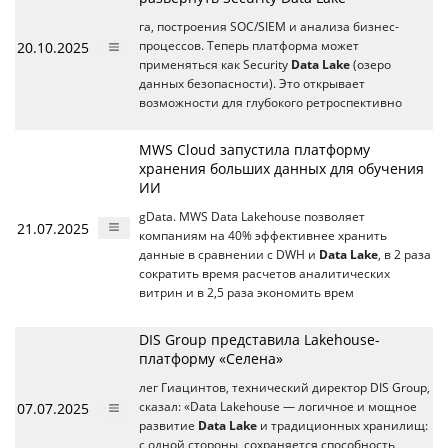
га, построения SOC/SIEM и анализа бизнес-
20.10.2025
процессов. Теперь платформа может
применяться как Security
Data Lake
(озеро
данных безопасности). Это открывает
возможности для глубокого ретроспективно
MWS Cloud запустила платформу
хранения больших данных для обучения
ИИ
gData. MWS Data Lakehouse позволяет
21.07.2025
компаниям на 40% эффективнее хранить
данные в сравнении с DWH и
Data Lake
, в 2 раза
сократить время расчетов аналитических
витрин и в 2,5 раза экономить врем
DIS Group представила Lakehouse-
платформу «Селена»
лег Гиацинтов, технический директор DIS Group,
07.07.2025
сказал: «Data Lakehouse — логичное и мощное
развитие
Data Lake
и традиционных хранилищ:
с одной стороны, сохраняется способность