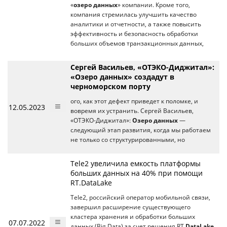
«
озеро данных
» компании. Кроме того,
компания стремилась улучшить качество
аналитики и отчетности, а также повысить
эффективность и безопасность обработки
больших объемов транзакционных данных,
Сергей Васильев, «ОТЭКО-Диджитал»:
«Озеро данных» создадут в
черноморском порту
ого, как этот дефект приведет к поломке, и
12.05.2023
вовремя их устранить. Сергей Васильев,
«ОТЭКО-Диджитал»:
Озеро данных
—
следующий этап развития, когда мы работаем
не только со структурированными, но
Tele2 увеличила емкость платформы
больших данных на 40% при помощи
RT.DataLake
Tele2, российский оператор мобильной связи,
завершил расширение существующего
кластера хранения и обработки больших
07.07.2022
данных (Big Data) за счет решения RT.
DataLake
.