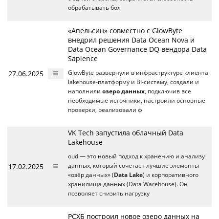
обрабатывать бол
«Апельсин» совместно с GlowByte
внедрил решения Data Ocean Nova и
Data Ocean Governance DQ вендора Data
Sapience
27.06.2025
GlowByte развернули в инфраструктуре клиента
lakehouse-платформу и BI-систему, создали и
наполнили
озеро данных
, подключив все
необходимые источники, настроили основные
проверки, реализовали ф
VK Tech запустила облачный Data
Lakehouse
oud — это новый подход к хранению и анализу
17.02.2025
данных, который сочетает лучшие элементы
«озёр данных» (
Data Lake
) и корпоративного
хранилища данных (Data Warehouse). Он
позволяет снизить нагрузку
РСХБ построил новое озеро данных на