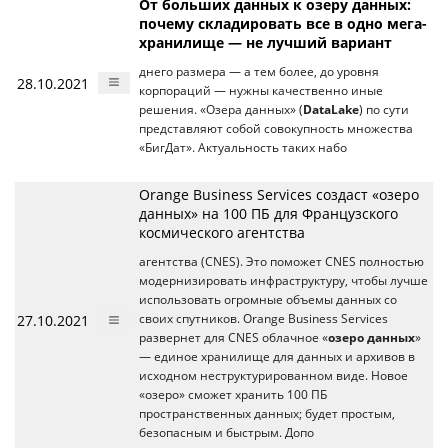
От больших данных к озеру данных:
почему складировать все в одно мега-
хранилище — не лучший вариант
днего размера — а тем более, до уровня
28.10.2021
корпораций — нужны качественно иные
решения. «Озера данных» (
DataLake
) по сути
представляют собой совокупность множества
«БигДат». Актуальность таких набо
Orange Business Services создаст «озеро
данных» на 100 ПБ для Французского
космического агентства
агентства (CNES). Это поможет CNES полностью
модернизировать инфраструктуру, чтобы лучше
использовать огромные объемы данных со
27.10.2021
своих спутников. Orange Business Services
развернет для CNES облачное «
озеро данных
»
— единое хранилище для данных и архивов в
исходном неструктурированном виде. Новое
«озеро» сможет хранить 100 ПБ
пространственных данных; будет простым,
безопасным и быстрым. Допо