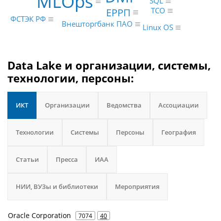
MLOps
SQL
ЕРРП
TCO
ФСТЭК РФ
Внешторгбанк ПАО
Linux OS
Data Lake и организации, системы,
технологии, персоны:
ИКТ
Организации
Ведомства
Ассоциации
Технологии
Системы
Персоны
География
Статьи
Пресса
ИАА
НИИ, ВУЗы и библиотеки
Мероприятия
Oracle Corporation
7074
40