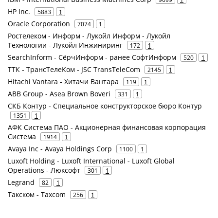
HP Inc.
5883
1
Oracle Corporation
7074
1
Ростелеком - Информ - Лукойл Информ - Лукойл
Технологии - Лукойл Инжиниринг
172
1
SearchInform - СёрчИнформ - ранее СофтИнформ
520
1
ТТК - ТрансТелеКом - JSC TransTeleCom
2145
1
Hitachi Vantara - Хитачи Вантара
119
1
ABB Group - Asea Brown Boveri
331
1
СКБ Контур - Специальное конструкторское бюро Контур
1351
1
АФК Система ПАО - Акционерная финансовая корпорация
Система
1914
1
Avaya Inc - Avaya Holdings Corp
1100
1
Luxoft Holding - Luxoft International - Luxoft Global
Operations - Люксофт
301
1
Legrand
82
1
Такском - Taxcom
256
1