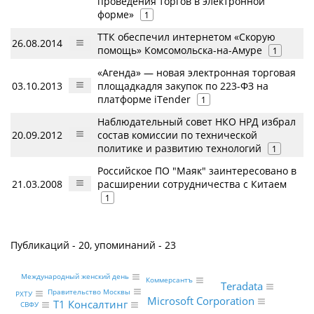
проведения торгов в электронной
форме»
1
ТТК обеспечил интернетом «Скорую
26.08.2014
помощь» Комсомольска-на-Амуре
1
«Агенда» — новая электронная торговая
03.10.2013
площадкадля закупок по 223-ФЗ на
платформе iTender
1
Наблюдательный совет НКО НРД избрал
20.09.2012
состав комиссии по технической
политике и развитию технологий
1
Российское ПО "Маяк" заинтересовано в
21.03.2008
расширении сотрудничества с Китаем
1
Публикаций - 20, упоминаний - 23
Международный женский день
Коммерсантъ
Teradata
Правительство Москвы
РХТУ
Microsoft Corporation
Т1 Консалтинг
СВФУ