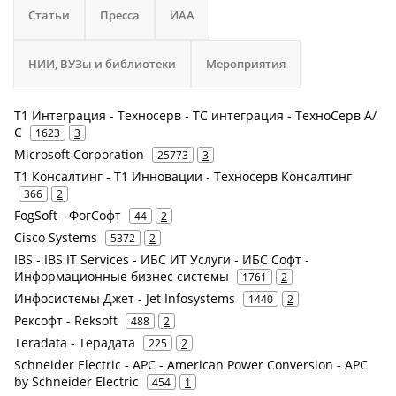
Статьи
Пресса
ИАА
НИИ, ВУЗы и библиотеки
Мероприятия
Т1 Интеграция - Техносерв - ТС интеграция - ТехноСерв А/
С
1623
3
Microsoft Corporation
25773
3
Т1 Консалтинг - Т1 Инновации - Техносерв Консалтинг
366
2
FogSoft - ФогСофт
44
2
Cisco Systems
5372
2
IBS - IBS IT Services - ИБС ИТ Услуги - ИБС Софт -
Информационные бизнес системы
1761
2
Инфосистемы Джет - Jet Infosystems
1440
2
Рексофт - Reksoft
488
2
Teradata - Терадата
225
2
Schneider Electric - APC - American Power Conversion - APC
by Schneider Electric
454
1