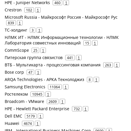
HPE - Juniper Networks
460
1
Crestron
102
1
Microsoft Russia - Майкрософт Россия - Майкрософт Рус
839
1
ТС-холдинг
3
1
НЛМК ИТ - НЛМК Информационные технологии - НЛМК
Лаборатория совместных инноваций
15
1
CommScope
25
1
Питерская группа связистов
441
1
ВТБ - Мультикарта - процессинговая компания
263
1
Bose corp
47
1
ARQA Technologies - АРКА Текнолоджиз
8
1
Samsung Electronics
11064
1
Ростелеком
10945
1
Broadcom - VMware
2609
1
HPE - Hewlett Packard Enterprise
732
1
Dell EMC
5179
1
Huawei
4674
1
IBM - International Business Machines Corp
9699
1