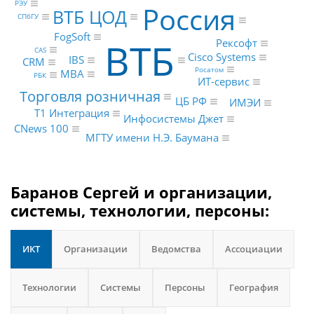
РЭУ
Россия
ВТБ ЦОД
СПбГУ
FogSoft
ВТБ
Рексофт
CAS
Cisco Systems
IBS
CRM
Росатом
MBA
РБК
ИТ-сервис
Торговля розничная
ЦБ РФ
ИМЭИ
Т1 Интеграция
Инфосистемы Джет
CNews 100
МГТУ имени Н.Э. Баумана
Баранов Сергей и организации,
системы, технологии, персоны:
ИКТ
Организации
Ведомства
Ассоциации
Технологии
Системы
Персоны
География