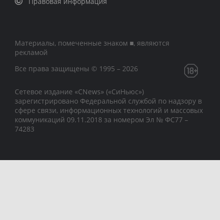
Правовая информация
Материалы, помеченные знаком ■, являются
рекламой
Все права защищены © 1995 – 2026
Сетевое издание «CNews» («СиНьюс»)
зарегистрировано Федеральной службой по надзору в
сфере связи, информационных технологий и массовых
коммуникаций 09.11.2018 за номером Эл № ФС77 –
74283