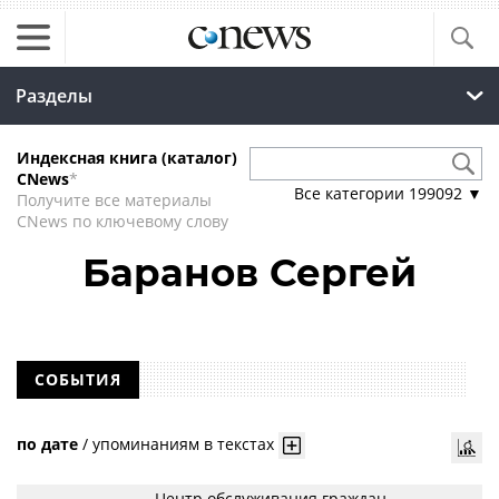
Разделы
Индексная книга (каталог)
CNews
*
Все категории
199092
▼
Получите все материалы
CNews по ключевому слову
Баранов Сергей
СОБЫТИЯ
по дате
/
упоминаниям в текстах
Центр обслуживания граждан