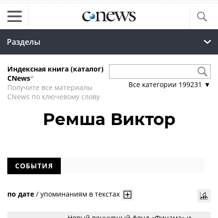
Разделы
Индексная книга (каталог)
CNews
*
Все категории
199231
▼
Получите все материалы
CNews по ключевому слову
Ремша Виктор
СОБЫТИЯ
по дате
/
упоминаниям в текстах
Новый венчурный фонд «Финама» и