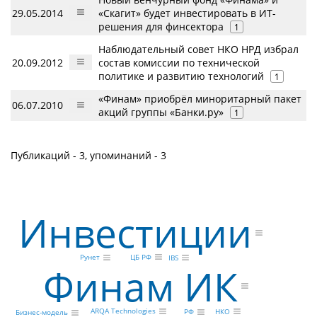
29.05.2014
«Скагит» будет инвестировать в ИТ-
решения для финсектора
1
Наблюдательный совет НКО НРД избрал
20.09.2012
состав комиссии по технической
политике и развитию технологий
1
«Финам» приобрёл миноритарный пакет
06.07.2010
акций группы «Банки.ру»
1
Публикаций - 3, упоминаний - 3
Инвестиции
ЦБ РФ
Рунет
IBS
Финам ИК
ARQA Technologies
НКО
РФ
Бизнес-модель