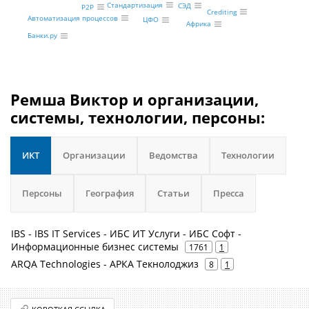
Стандартизация
СЭД
P2P
Сrediting
Автоматизация процессов
ЦФО
Африка
Банки.ру
Ремша Виктор и организации,
системы, технологии, персоны:
ИКТ
Организации
Ведомства
Технологии
Персоны
География
Статьи
Пресса
IBS - IBS IT Services - ИБС ИТ Услуги - ИБС Софт -
Информационные бизнес системы
1761
1
ARQA Technologies - АРКА Текнолоджиз
8
1