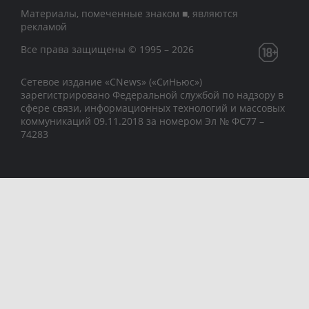
Материалы, помеченные знаком ■, являются
рекламой
Все права защищены © 1995 – 2026
Сетевое издание «CNews» («СиНьюс»)
зарегистрировано Федеральной службой по надзору в
сфере связи, информационных технологий и массовых
коммуникаций 09.11.2018 за номером Эл № ФС77 –
74283