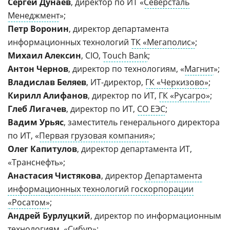
Сергей Дунаев
, директор по ИТ «
Северсталь
Менеджмент
»;
Петр Воронин
, директор департамента
информационных технологий
ТК «Мегаполис»
;
Михаил Алексин
, CIO,
Touch Bank
;
Антон Чернов
, директор по технологиям, «
Магнит
»;
Владислав Беляев
, ИТ-директор,
ГК «Черкизово»
;
Кирилл Алифанов
, директор по ИТ,
ГК «Русагро»
;
Глеб Лигачев
, директор по ИТ,
СО ЕЭС
;
Вадим Урьяс
, заместитель генерального директора
по ИТ, «
Первая грузовая компания
»;
Олег Капитулов
, директор департамента ИТ,
«Транснефть»;
Анастасия Чистякова
, директор
Департамента
информационных технологий госкорпорации
«Росатом»
;
Андрей Бурлуцкий
, директор по информационным
технологиям, «
Сибур
»;