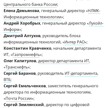
Центрального банка России
;
Елена Демьянова
, генеральный директор «
НЛМК-
Информационные технологии
»;
Андрей Хоробрых
, генеральный директор «
Лукойл-
Информ
»;
Дмитрий Алтухов
, руководитель блока
информационных технологий, «
Интер РАО
»;
Константин Кравченко
, начальник департамента
ИТ, «
Газпромнефть
»;
Олег Капитулов
,
директор департамента ИТ
,
«
Транснефть
»;
Сергей Баранов
, руководитель
ИТ-департамента
,
ВТБ
;
Сергей Емельченков
, заместитель генерального
директора по информационным технологиям,
«
Почта России
»;
Сергей Землянский
, директор по цифровой