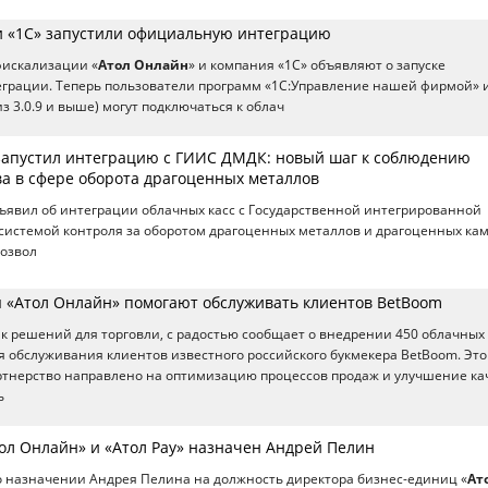
и «1С» запустили официальную интеграцию
фискализации «
Атол Онлайн
» и компания «1С» объявляют о запуске
грации. Теперь пользователи программ «1С:Управление нашей фирмой» 
з 3.0.9 и выше) могут подключаться к облач
запустил интеграцию с ГИИС ДМДК: новый шаг к соблюдению
ва в сфере оборота драгоценных металлов
бъявил об интеграции облачных касс с Государственной интегрированной
истемой контроля за оборотом драгоценных металлов и драгоценных ка
позвол
 «Атол Онлайн» помогают обслуживать клиентов BetBoom
ик решений для торговли, с радостью сообщает о внедрении 450 облачных 
ля обслуживания клиентов известного российского букмекера BetBoom. Это
ртнерство направлено на оптимизацию процессов продаж и улучшение ка
ь
ол Онлайн» и «Атол Pay» назначен Андрей Пелин
о назначении Андрея Пелина на должность директора бизнес-единиц «
Ат