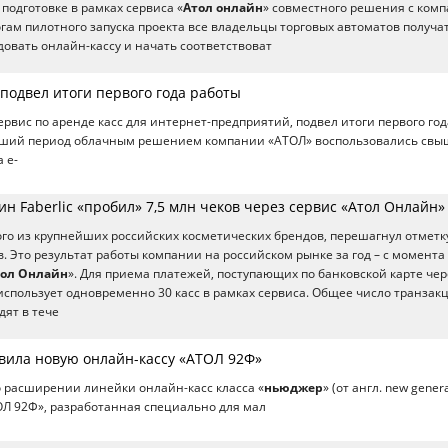
подготовке в рамках сервиса «
Атол онлайн
» совместного решения с ком
огам пилотного запуска проекта все владельцы торговых автоматов получа
овать онлайн-кассу и начать соответствоват
подвел итоги первого года работы
сервис по аренде касс для интернет-предприятий, подвел итоги первого год
дший период облачным решением компании «АТОЛ» воспользовались свы
 e-
н Faberlic «пробил» 7,5 млн чеков через сервис «Атол Онлайн»
ного из крупнейших российских косметических брендов, перешагнул отметку
в. Это результат работы компании на российском рынке за год – с момента
тол Онлайн
». Для приема платежей, поступающих по банковской карте чер
 использует одновременно 30 касс в рамках сервиса. Общее число транзак
дят в тече
вила новую онлайн-кассу «АТОЛ 92Ф»
 расширении линейки онлайн-касс класса «
ньюджер
» (от англ. new genera
Л 92Ф», разработанная специально для мал