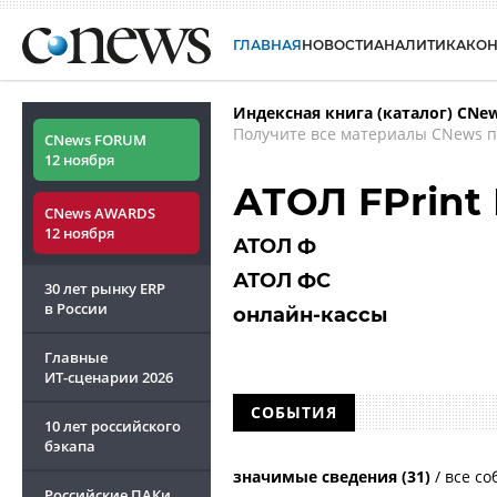
ГЛАВНАЯ
НОВОСТИ
АНАЛИТИКА
КО
Индексная книга (каталог) CNe
Получите все материалы CNews п
CNews FORUM
12 ноября
АТОЛ FPrint
CNews AWARDS
12 ноября
АТОЛ Ф
АТОЛ ФС
30 лет рынку ERP
в России
онлайн-кассы
Главные
ИТ-сценарии
2026
СОБЫТИЯ
10 лет российского
бэкапа
значимые сведения (31)
/
все со
Российские ПАКи