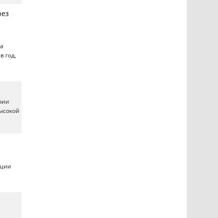
рез
ка
 год,
рии
высокой
ации