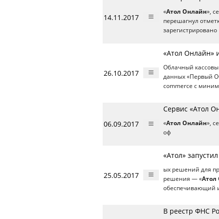
«
Атол Онлайн
», 
14.11.2017
перешагнул отметк
зарегистрировано
«Атол Онлайн» 
Облачный кассовый
26.10.2017
данных «Первый О
commerce с миним
Сервис «Атол О
06.09.2017
«
Атол Онлайн
», 
оф
«Атол» запустил
ых решений для п
25.05.2017
решения — «
Атол
обеспечивающий и
В реестр ФНС Ро