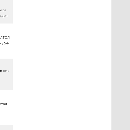
асса
одаря
 «АТОЛ
у 54-
в них
Атол