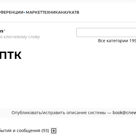
НФЕРЕНЦИИ
МАРКЕТ
ТЕХНИКА
НАУКА
ТВ
ws
*
о ключевому слову
Все категории
19
 ПТК
Опубликовать/исправить описание системы —
book@cnew
бытия и сообщения (93)