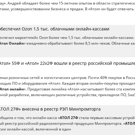
Pay». Андрей обладает более чем 15-летним опытом в области стратегичес
тами, усовершенствовании бизнеса и продаж. В «Атол» он будет отвечать 
обеспечил Ozon 1,5 тыс. облачными онлайн-кассами
беспечил маркетплейс Ozon более чем 1,5 тыс. облачными онлайн-кассами.
Атол Онлайн
» ежедневно обрабатывает более 8,5 млн чеков. Облачные к
Атол» 55Ф и «Атол» 22v2Ф вошли в реестр российской промышл
упных розничных сетей и логистических центров. Почти 40% покупок в Росс
ощью ПО и оборудования «Атол». Каждая вторая онлайн-покупка проходит
Атол онлайн
». Продуктовая линейка «Атол» насчитывает более ста компл
нной разработки, включающих различные устройства, прикладное ПО, SaaS
АТОЛ 27Ф» внесена в реестр РЭП Минпромторга
бщила о том, что онлайн-касса «
АТОЛ 27Ф
стала первым кассовым устрой
й реестр российской радиоэлектронной продукции Минпромторга. «
АТОЛ
ссии онлайн-кассой, включенной в един