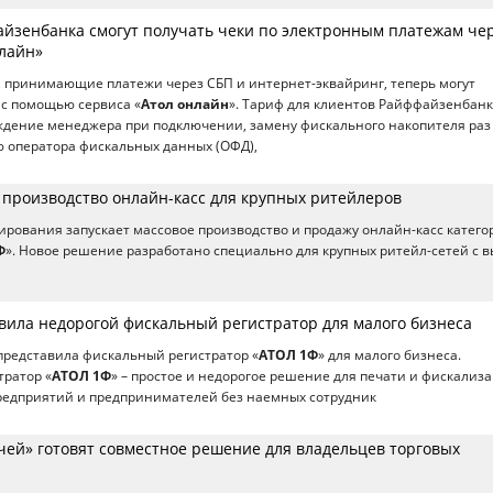
йзенбанка смогут получать чеки по электронным платежам че
нлайн»
 принимающие платежи через СБП и интернет-эквайринг, теперь могут
 с помощью сервиса «
Атол онлайн
». Тариф для клиентов Райффайзенбан
дение менеджера при подключении, замену фискального накопителя раз в
 оператора фискальных данных (ОФД),
л производство онлайн-касс для крупных ритейлеров
тирования запускает массовое производство и продажу онлайн-касс катего
Ф
». Новое решение разработано специально для крупных ритейл-сетей с 
вила недорогой фискальный регистратор для малого бизнеса
представила фискальный регистратор «
АТОЛ 1Ф
» для малого бизнеса.
тратор «
АТОЛ 1Ф
» – простое и недорогое решение для печати и фискализ
редприятий и предпринимателей без наемных сотрудник
чей» готовят совместное решение для владельцев торговых