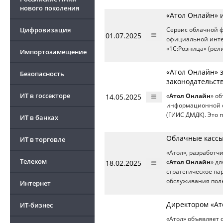
нового поколения
«Атол Онлайн» 
Цифровизация
Сервис облачной 
01.07.2025
официальной инте
«1С:Розница» (рели
Импортозамещение
«Атол Онлайн» 
Безопасность
законодательст
ИТ в госсекторе
14.05.2025
«
Атол Онлайн
» о
информационной с
(ГИИС ДМДК). Это 
ИТ в банках
Облачные кассы
ИТ в торговле
«Атол», разработч
Телеком
18.02.2025
«
Атол Онлайн
» д
стратегическое па
обслуживания пол
Интернет
Директором «Ат
ИТ-бизнес
«Атол» объявляет 