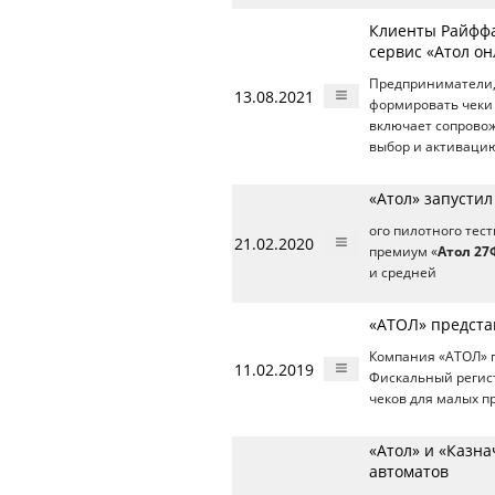
Клиенты Райффа
сервис «Атол о
Предприниматели,
13.08.2021
формировать чеки
включает сопровож
выбор и активацию
«Атол» запусти
ого пилотного тес
21.02.2020
премиум «
Атол 27
и средней
«АТОЛ» предста
Компания «АТОЛ» 
11.02.2019
Фискальный регис
чеков для малых п
«Атол» и «Казна
автоматов