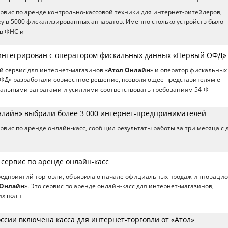
сервис по аренде контрольно-кассовой техники для интернет-ритейлеров,
у в 5000 фискализированных аппаратов. Именно столько устройств было
 в ФНС и
интегрирован с оператором фискальных данных «Первый ОФД»
 сервис для интернет-магазинов «
Атол Онлайн
» и оператор фискальных
ФД» разработали совместное решение, позволяющее представителям e-
альными затратами и усилиями соответствовать требованиям 54-Ф
нлайн» выбрали более 3 000 интернет-предпринимателей
сервис по аренде онлайн-касс, сообщил результаты работы за три месяца с 
 сервис по аренде онлайн-касс
редприятий торговли, объявила о начале официальных продаж инноваци
 Онлайн
». Это сервис по аренде онлайн-касс для интернет-магазинов,
х полн
ссии включена касса для интернет-торговли от «Атол»