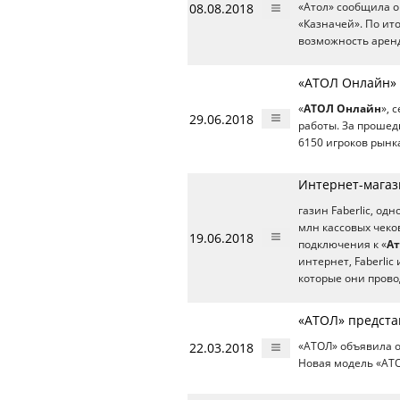
08.08.2018
«Атол» сообщила о 
«Казначей». По ит
возможность аренд
«АТОЛ Онлайн» 
«
АТОЛ Онлайн
», 
29.06.2018
работы. За проше
6150 игроков рынка
Интернет-магази
газин Faberlic, од
млн кассовых чеко
19.06.2018
подключения к «
А
интернет, Faberlic
которые они прово
«АТОЛ» предста
22.03.2018
«АТОЛ» объявила о
Новая модель «АТО