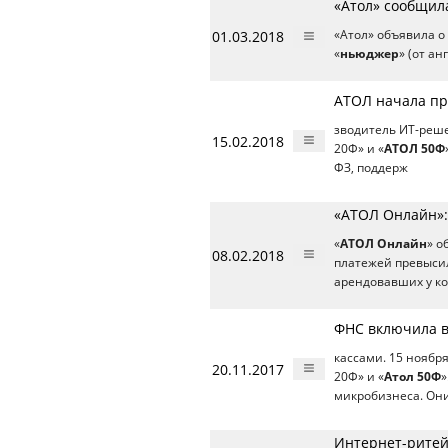
«Атол» сообщил
01.03.2018
«Атол» объявила о
«
ньюджер
» (от а
АТОЛ начала пр
зводитель ИТ-реше
15.02.2018
20Ф» и «
АТОЛ 50Ф
ФЗ, поддерж
«АТОЛ Онлайн»:
«
АТОЛ Онлайн
» о
08.02.2018
платежей превысил
арендовавших у к
ФНС включила в
кассами. 15 ноябр
20.11.2017
20Ф» и «
Атол 50Ф
»
микробизнеса. Он
Интернет-ритей