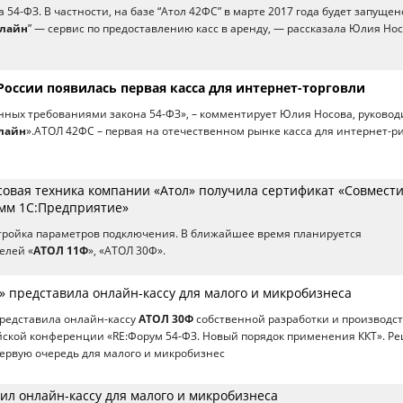
54-ФЗ. В частности, на базе “Атол 42ФС” в марте 2017 года будет запущен
нлайн
” — сервис по предоставлению касс в аренду, — рассказала Юлия Нос
России появилась первая касса для интернет-торговли
нных требованиями закона 54-ФЗ», – комментирует Юлия Носова, руковод
лайн
».АТОЛ 42ФС – первая на отечественном рынке касса для интернет-р
совая техника компании «Атол» получила сертификат «Совмести
мм 1С:Предприятие»
тройка параметров подключения. В ближайшее время планируется
елей «
АТОЛ 11Ф
», «АТОЛ 30Ф».
» представила онлайн-кассу для малого и микробизнеса
редставила онлайн-кассу
АТОЛ 30Ф
собственной разработки и производс
йской конференции «RE:Форум 54-ФЗ. Новый порядок применения ККТ». Р
ервую очередь для малого и микробизнес
ил онлайн-кассу для малого и микробизнеса