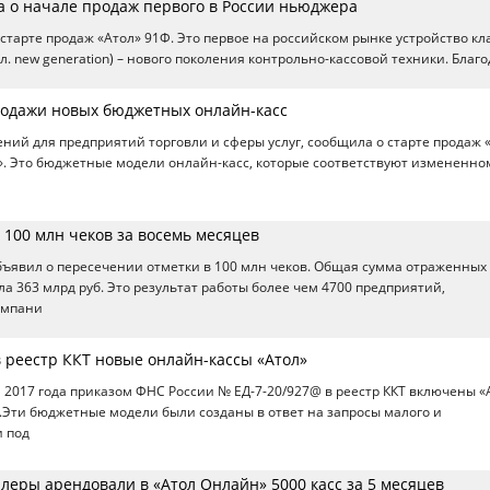
а о начале продаж первого в России ньюджера
 старте продаж «Атол» 91Ф. Это первое на российском рынке устройство кл
нгл. new generation) – нового поколения контрольно-кассовой техники. Благ
одажи новых бюджетных онлайн-касс
ний для предприятий торговли и сферы услуг, сообщила о старте продаж
». Это бюджетные модели онлайн-касс, которые соответствуют измененном
 100 млн чеков за восемь месяцев
бъявил о пересечении отметки в 100 млн чеков. Общая сумма отраженных 
а 363 млрд руб. Это результат работы более чем 4700 предприятий,
омпани
 реестр ККТ новые онлайн-кассы «Атол»
я 2017 года приказом ФНС России № ЕД-7-20/927@ в реестр ККТ включены «
.Эти бюджетные модели были созданы в ответ на запросы малого и
и под
леры арендовали в «Атол Онлайн» 5000 касс за 5 месяцев