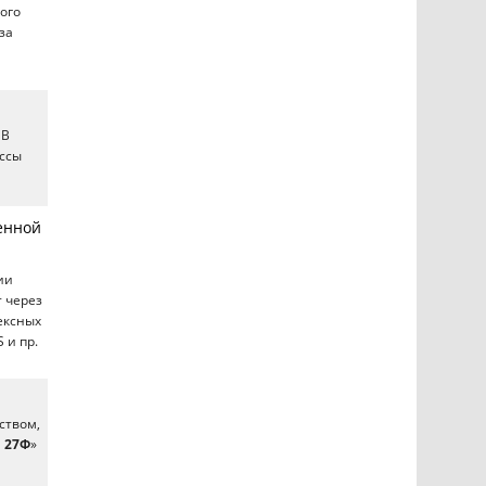
кого
за
 В
ассы
енной
ии
 через
ексных
 и пр.
ством,
 27Ф
»