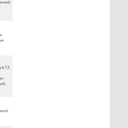
панией
т
а
ше
 в 7,5
ез
ций,
tion).