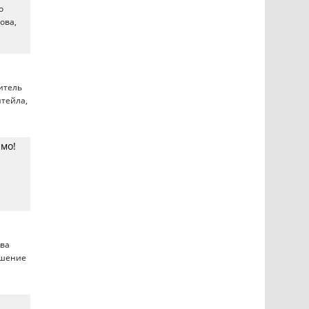
о
ова,
итель
итейла,
мо!
тва
ешение