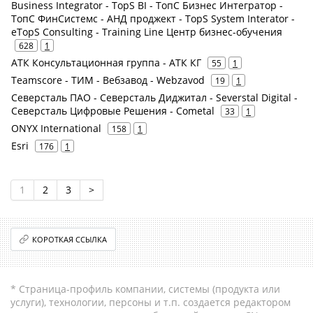
Business Integrator - TopS BI - ТопС Бизнес Интегратор -
ТопС ФинСистемс - АНД проджект - TopS System Interator -
eTopS Consulting - Training Line Центр бизнес-обучения
628
1
АТК Консультационная группа - АТК КГ
55
1
Teamscore - ТИМ - Вебзавод - Webzavod
19
1
Северсталь ПАО - Северсталь Диджитал - Severstal Digital -
Северсталь Цифровые Решения - Cometal
33
1
ONYX International
158
1
Esri
176
1
1
2
3
>
КОРОТКАЯ ССЫЛКА
* Страница-профиль компании, системы (продукта или
услуги), технологии, персоны и т.п. создается редактором