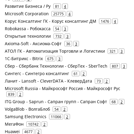
Развитие Бизнеса / Ру
81
4
Microsoft Corporation
25775
4
Корус Консалтинг ГК - Корус консалтинг ДМ
1476
4
Robokassa - Робокасса
54
3
Открытые технологии
732
3
Axioma-Soft - Аксиома-Софт
36
3
АТОЛ ГК - Автоматизация Торговли и Логистики
321
3
1С-Битрикс - Bitrix
675
3
Сбер - Сбербанк Технологии - СберТех - SberTech
807
3
Синтегс - Синтегро консалтинг
61
2
Ланит - Lansoft - CleverDATA - КлеверДата
73
2
Microsoft Russia - Майкрософт Россия - Майкрософт Рус
839
2
ITG Group - Saprun - Сапран групп - Сапран Софт
68
2
VolgaBlob - ВолгаБлоб
54
2
Samsung Electronics
11066
2
МегаФон
10742
2
Huawei
4677
2