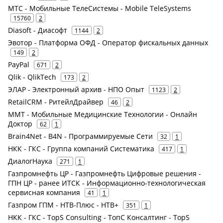
МТС - Мобильные ТелеСистемы - Mobile TeleSystems
15760
2
Diasoft - Диасофт
1144
2
Эвотор - Платформа ОФД - Оператор фискальных данных
149
2
PayPal
671
2
Qlik - QlikTech
173
2
ЭЛАР - Электронный архив - НПО Опыт
1123
2
RetailCRM - РитейлДрайвер
46
2
ММТ - Мобильные Медицинские Технологии - Онлайн
Доктор
62
1
Brain4Net - B4N - Программируемые Сети
32
1
НКК - ГКС - Группа компаний Систематика
417
1
ДиалогНаука
271
1
Газпромнефть ЦР - Газпромнефть Цифровые решения -
ГПН ЦР - ранее ИТСК - Информационно-технологическая
сервисная компания
41
1
Газпром ГПМ - НТВ-Плюс - НТВ+
351
1
НКК - ГКС - TopS Consulting - ТопС Консалтинг - TopS