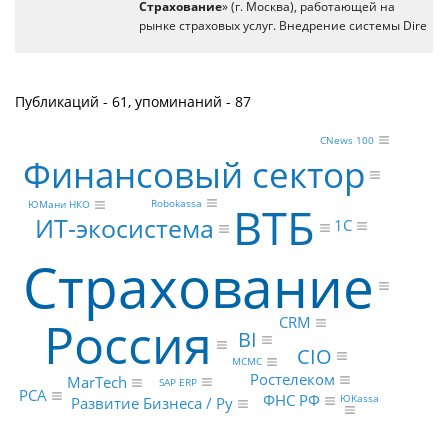
Страхование
» (г. Москва), работающей на
рынке страховых услуг. Внедрение системы Dire
Публикаций - 61, упоминаний - 87
CNews 100
Финансовый сектор
Robokassa
ВТБ
ЮМани НКО
ИТ-экосистема
1С
Страхование
Россия
CRM
BI
CIO
МСМС
Ростелеком
MarTech
SAP ERP
РСА
ФНС РФ
ЮKassa
Развитие Бизнеса / Ру