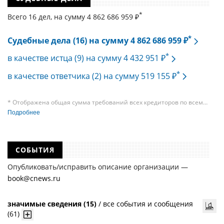
*
Всего 16 дел, на cумму 4 862 686 959 ₽
*
Судебные дела (16) на сумму 4 862 686 959 ₽
*
в качестве истца (9) на сумму 4 432 951 ₽
*
в качестве ответчика (2) на сумму 519 155 ₽
* Отображена общая сумма требований всех кредиторов по всем
судебным делам, в рамках которых компания подавала требования
Подробнее
к своим должникам — организациям. При этом, общая сумма
требований всех кредиторов по делу о банкротстве не тождественна
сумме требования одного конкретного кредитора, кредиторов
в одном таком деле может быть несколько десятков, а размеры сумм
СОБЫТИЯ
требований одних могут быть больше или меньше размеров
требований других кредиторов.
Опубликовать/исправить описание организации —
book@cnews.ru
значимые сведения (15)
/
все события и сообщения
(61)