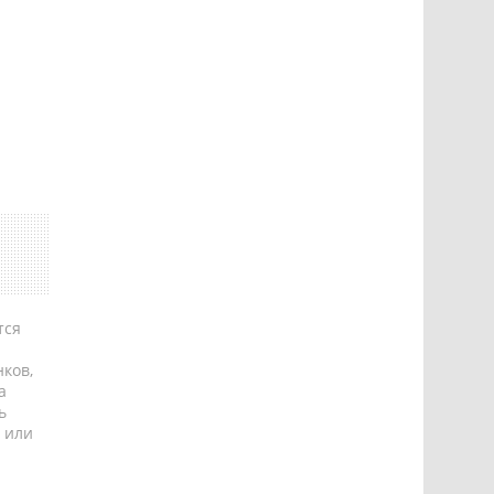
тся
ков,
а
ь
 или