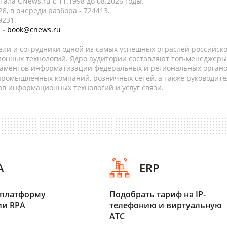
ала CNews.ru c 11.1998 до 08.2026 годы.
8, в очереди разбора - 724413.
9231.
 -
book@cnews.ru
ели и сотрудники одной из самых успешных отраслей российск
онных технологий. Ядро аудитории составляют топ-менеджеры
таментов информатизации федеральных и региональных орган
 промышленных компаний, розничных сетей, а также руководите
в информационных технологий и услуг связи.
A
ERP
 платформу
Подобрать тариф на IP-
ии RPA
телефонию и виртуальную
АТС