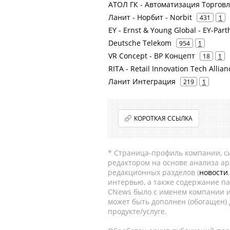
АТОЛ ГК - Автоматизация Торговл
Ланит - Норбит - Norbit
431
1
EY - Ernst & Young Global - EY-Par
Deutsche Telekom
954
1
VR Concept - ВР Концепт
18
1
RITA - Retail Innovation Tech Allian
Ланит Интеграция
219
1
КОРОТКАЯ ССЫЛКА
* Страница-профиль компании, сис
редактором на основе анализа а
редакционных разделов (
новости
интервью, а также содержание па
CNews было с именем компании и
может быть дополнен (обогащен)
продукте/услуге.