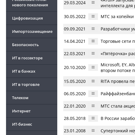
29.03.2024
нового поколения
интеллекта для
30.05.2022
МТС за копейки 
Цифровизация
09.09.2021
Разработчики у
Импортозамещение
14.04.2021
Торговые сети 
Безопасность
22.03.2021
«Пятёрочка» ра
ИТ в госсекторе
Microsoft, EY, A
20.10.2020
втором потоке п
ИТ в банках
15.05.2020
RITA провела пе
ИТ в торговле
06.05.2020
Райффайзенбанк
Телеком
22.01.2020
МТC стала акци
Интернет
28.05.2018
В России зараб
ИТ-бизнес
23.01.2008
Супертонкий ноу