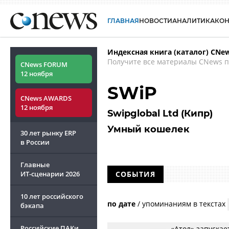
ГЛАВНАЯ
НОВОСТИ
АНАЛИТИКА
КО
Индексная книга (каталог) CNe
Получите все материалы CNews п
CNews FORUM
12 ноября
SWiP
CNews AWARDS
12 ноября
Swipglobal Ltd (Кипр)
Умный кошелек
30 лет рынку ERP
в России
Главные
ИТ-сценарии
2026
СОБЫТИЯ
10 лет российского
по дате
/
упоминаниям в текстах
бэкапа
Российские ПАКи
«Атол» запуска