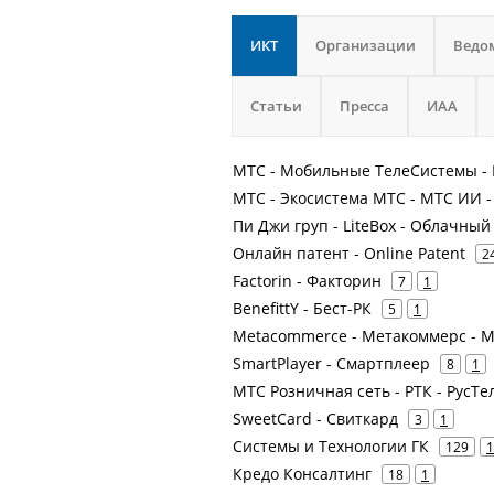
ИКТ
Организации
Ведо
Статьи
Пресса
ИАА
МТС - Мобильные ТелеСистемы - 
МТС - Экосистема МТС - МТС ИИ - 
Пи Джи груп - LiteBox - Облачный
Онлайн патент - Online Patent
2
Factorin - Факторин
7
1
BenefittY - Бест-РК
5
1
Metacommerce - Метакоммерс - М
SmartPlayer - Смартплеер
8
1
МТС Розничная сеть - РТК - РусТ
SweetCard - Свиткард
3
1
Системы и Технологии ГК
129
1
Кредо Консалтинг
18
1