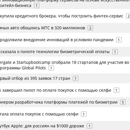
 ритейл-бизнеса
1
купила кредитного брокера, чтобы построить финтех-сервис
2
мных авто обошлись МТС в 320 миллионов
2
продолжили внедрение инноваций в условиях пандемии
1
ссказала о пилоте технологии биометрической оплаты
1
ltergate и Startupbootcamp отобрали 18 стартапов для участия во
рограммы Global Pilots
1
рвый отбор из 395 заявок 17 стран
1
 завершил пилот по оплате покупок с помощью селфи
1
онером разработчика платформы платежей по биометрии
5
отала оплата покупок с помощью селфи
1
тбук Apple: для россиян на $1000 дороже
1