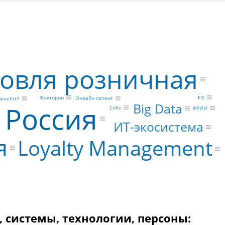
говля розничная
FIS
Факторин
Онлайн патент
BenefittY
Россия
Big Data
Cofix
ФРИИ
ИТ-экосистема
я
Loyalty Management
, системы, технологии, персоны: