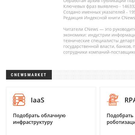
Обработан архив публикаций порт
Ключевых фраз выявлено - 146332
Создано именных указателей - 19
Редакция Индексной книги CNews
Читатели CNews — это руководит
экономики: индустрии информаци
технические специалисты депар
государственной власти, банков,
сотрудники компаний-поставщико
CNEWSMARKET
IaaS
RP
Подобрать облачную
Подобрать
инфраструктуру
роботизац