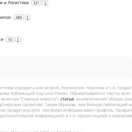
и и Логистики
321
1
thenon
389
1
ce
10
1
темы (продукта или услуги), технологии, персоны и т.п. создае
рхива публикаций портала CNews. Обрабатываются тексты всех
, включая "Главные новости",
статьи
, аналитические обзоры рын
ртнёрских проектов). Таким образом, чем больше публикаций н
ли продукта/услуги, тем более информативен профиль. Профил
 дополнительной информацией, в т.ч. презентацией о компании