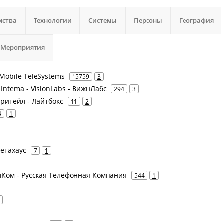
мства
Технологии
Системы
Персоны
География
Мероприятия
Mobile TeleSystems
15759
3
Intema - VisionLabs - ВижнЛабс
294
3
 ритейл - Лайтбокс
11
2
4
1
етахаус
7
1
елКом - Русская Телефонная Компания
544
1