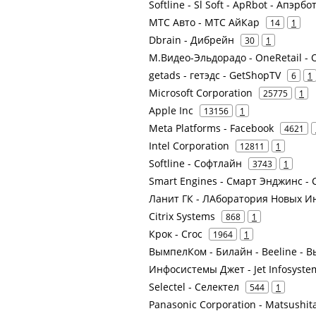
Softline - Sl Soft - ApRbot - Апэрб
МТС Авто - МТС АйКар
14
1
Dbrain - Дибрейн
30
1
М.Видео-Эльдорадо - OneRetail - 
getads - гетэдс - GetShopTV
6
1
Microsoft Corporation
25775
1
Apple Inc
13156
1
Meta Platforms - Facebook
4621
Intel Corporation
12811
1
Softline - Софтлайн
3743
1
Smart Engines - Смарт Энджинс -
Ланит ГК - ЛАборатория Новых И
Citrix Systems
868
1
Крок - Croc
1964
1
ВымпелКом - Билайн - Beeline -
Инфосистемы Джет - Jet Infosyste
Selectel - Селектел
544
1
Panasonic Corporation - Matsushita 