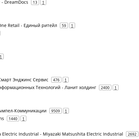
от - DreamDocs
13
1
One Retail - Единый ритейл
59
1
1
 Смарт Энджинс Сервис
476
1
нформационных Технологий - Ланит холдинг
2400
1
 Вымпел-Коммуникации
9509
1
ms
1440
1
Electric Industrial - Miyazaki Matsushita Electric Industrial
2692