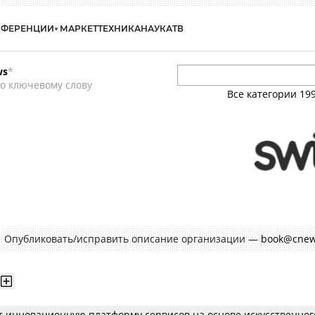
НФЕРЕНЦИИ
МАРКЕТ
ТЕХНИКА
НАУКА
ТВ
ws
*
о ключевому слову
Все категории
19
Опубликовать/исправить описание организации —
book@cnew
ет инновационную платформу сервисов на основе искусственног