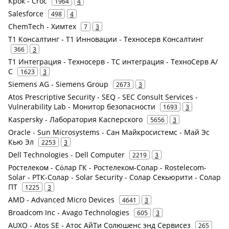
Крок - Croc
1964
4
Salesforce
498
4
ChemTech - Химтех
7
3
Т1 Консалтинг - Т1 Инновации - Техносерв Консалтинг
366
3
Т1 Интеграция - Техносерв - ТС интеграция - ТехноСерв А/
С
1623
3
Siemens AG - Siemens Group
2673
3
Atos Prescriptive Security - SEQ - SEC Consult Services -
Vulnerability Lab - Монитор безопасности
1693
3
Kaspersky - Лаборатория Касперского
5656
3
Oracle - Sun Microsystems - Сан Майкросистемс - Май Эс
Кью Эл
2253
3
Dell Technologies - Dell Computer
2219
3
Ростелеком - Сόлар ГК - Ростелеком-Солар - Rostelecom-
Solar - РТК-Солар - Solar Security - Солар Секьюрити - Солар
ПТ
1225
3
AMD - Advanced Micro Devices
4641
3
Broadcom Inc - Avago Technologies
605
3
AUXO - Atos SE - Атос АйТи Солюшенс энд Сервисез
265