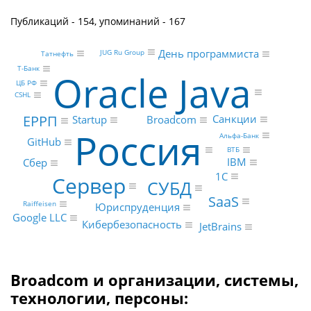
Публикаций - 154, упоминаний - 167
День программиста
JUG Ru Group
Татнефть
Т-Банк
Oracle Java
ЦБ РФ
CSHL
ЕРРП
Санкции
Startup
Broadcom
Россия
Альфа-Банк
GitHub
ВТБ
IBM
Сбер
1С
Сервер
СУБД
SaaS
Raiffeisen
Юриспруденция
Google LLC
Кибербезопасность
JetBrains
Broadcom и организации, системы,
технологии, персоны: