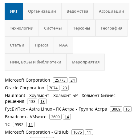
ИКТ
Организации
Ведомства
Ассоциации
Технологии
Системы
Персоны
География
Статьи
Пресса
ИАА
НИИ, ВУЗы и библиотеки
Мероприятия
Microsoft Corporation
25773
24
Oracle Corporation
7074
23
Haulmont - Хоулмонт - Холмонт БР - Холмонт бизнес
решения
138
18
РусБИТех - Astra Linux - ГК Астра - Группа Астра
3069
16
Broadcom - VMware
2609
14
1С
9592
14
Microsoft Corporation - GitHub
1075
11