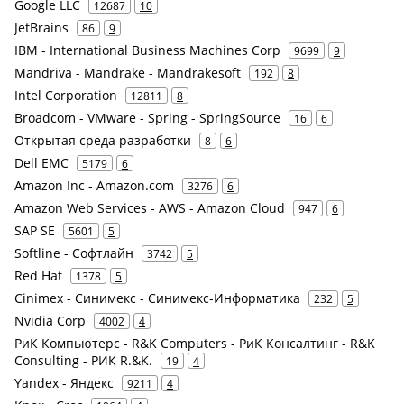
Google LLC
12687
10
JetBrains
86
9
IBM - International Business Machines Corp
9699
9
Mandriva - Mandrake - Mandrakesoft
192
8
Intel Corporation
12811
8
Broadcom - VMware - Spring - SpringSource
16
6
Открытая среда разработки
8
6
Dell EMC
5179
6
Amazon Inc - Amazon.com
3276
6
Amazon Web Services - AWS - Amazon Cloud
947
6
SAP SE
5601
5
Softline - Софтлайн
3742
5
Red Hat
1378
5
Cinimex - Синимекс - Синимекс-Информатика
232
5
Nvidia Corp
4002
4
РиК Компьютерс - R&K Computers - РиК Консалтинг - R&K
Consulting - РИК R.&K.
19
4
Yandex - Яндекс
9211
4