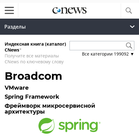
Разделы
Индексная книга (каталог)
CNews
*
Все категории
199092
▼
Получите все материалы
CNews по ключевому слову
Broadcom
VMware
Spring Framework
Фреймворк микросервисной
архитектуры