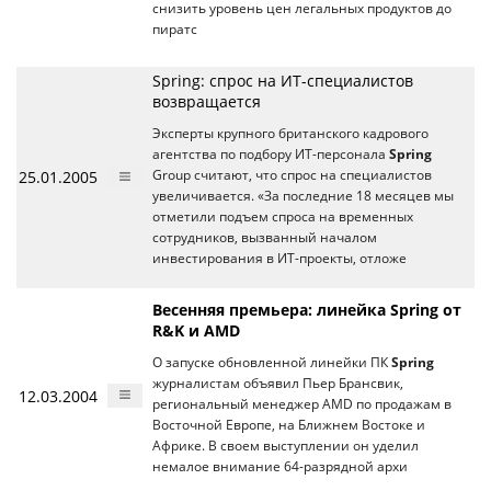
снизить уровень цен легальных продуктов до
пиратс
Spring: спрос на ИТ-специалистов
возвращается
Эксперты крупного британского кадрового
агентства по подбору ИТ-персонала
Spring
25.01.2005
Group считают, что спрос на специалистов
увеличивается. «За последние 18 месяцев мы
отметили подъем спроса на временных
сотрудников, вызванный началом
инвестирования в ИТ-проекты, отложе
Весенняя премьера: линейка Spring от
R&K и AMD
О запуске обновленной линейки ПК
Spring
журналистам объявил Пьер Брансвик,
12.03.2004
региональный менеджер AMD по продажам в
Восточной Европе, на Ближнем Востоке и
Африке. В своем выступлении он уделил
немалое внимание 64-разрядной архи