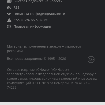
Быстрая подписка на новости
RSS
Политика конфиденциальности
Сообщить об ошибке
Правовая информация
Материалы, помеченные знаком ■, являются
рекламой
Все права защищены © 1995 – 2026
Сетевое издание «CNews» («СиНьюс»)
зарегистрировано Федеральной службой по надзору в
сфере связи, информационных технологий и массовых
коммуникаций 09.11.2018 за номером Эл № ФС77 –
74283