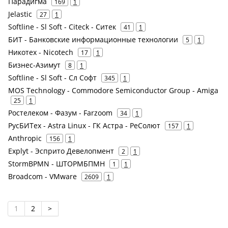
Парадигма
169
1
Jelastic
27
1
Softline - Sl Soft - Citeck - Ситек
41
1
БИТ - Банковские информационные технологии
5
1
Никотех - Nicotech
17
1
Бизнес-Азимут
8
1
Softline - Sl Soft - Сл Софт
345
1
MOS Technology - Commodore Semiconductor Group - Amiga
25
1
Ростелеком - Фазум - Farzoom
34
1
РусБИТех - Astra Linux - ГК Астра - РеСолют
157
1
Anthropic
156
1
Explyt - Эсприто Девелопмент
2
1
StormBPMN - ШТОРМБПМН
1
1
Broadcom - VMware
2609
1
1
2
>