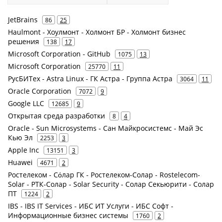
JetBrains
86
25
Haulmont - Хоулмонт - Холмонт БР - Холмонт бизнес
решения
138
17
Microsoft Corporation - GitHub
1075
13
Microsoft Corporation
25770
11
РусБИТех - Astra Linux - ГК Астра - Группа Астра
3064
11
Oracle Corporation
7072
9
Google LLC
12685
9
Открытая среда разработки
8
4
Oracle - Sun Microsystems - Сан Майкросистемс - Май Эс
Кью Эл
2253
3
Apple Inc
13151
3
Huawei
4671
2
Ростелеком - Сόлар ГК - Ростелеком-Солар - Rostelecom-
Solar - РТК-Солар - Solar Security - Солар Секьюрити - Солар
ПТ
1224
2
IBS - IBS IT Services - ИБС ИТ Услуги - ИБС Софт -
Информационные бизнес системы
1760
2