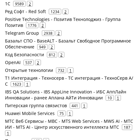
1С
9589
2
Ред Софт - Red Soft
1234
2
Positive Technologies - Позитив Текнолоджиз - Группа
Позитив
1776
2
Telegram Group
2938
2
Базальт СПО - BaseALT - Базальт Свободное Программное
Обеспечение
949
2
Код Безопасности
812
2
OpenAI
537
2
Открытые технологии
732
1
Т1 Интеграция - Техносерв - ТС интеграция - ТехноСерв А/
С
1623
1
IBS QA Solutions - IBS AppLine Innovation - ИБС АппЛайн
Инновации - ранее Аплана АйТи Инновации
10
1
Питерская группа связистов
441
1
Huawei Mobile Services
75
1
МТС Веб Сервисы - МВС - MTS Web Services - MWS AI - МТС
ИИ - MTS AI - Центр искусственного интеллекта МТС
187
1