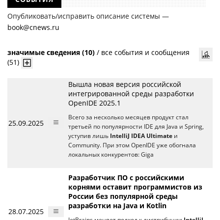
Опубликовать/исправить описание системы —
book@cnews.ru
значимые сведения (10)
/
все события и сообщения
(51)
Вышла новая версия российской
интегрированной среды разработки
OpenIDE 2025.1
Всего за несколько месяцев продукт стал
25.09.2025
третьей по популярности IDE для Java и Spring,
уступив лишь
IntelliJ IDEA Ultimate
и
Community. При этом OpenIDE уже обогнала
локальных конкурентов: Giga
Разработчик ПО с российскими
корнями оставит программистов из
России без популярной среды
разработки на Java и Kotlin
28.07.2025
JetBrains меняет подход к дистрибуции
IntelliJ