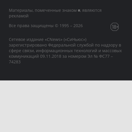
Материалы, помеченные знаком ■, являются
рекламой
Все права защищены © 1995 – 2026
Сетевое издание «CNews» («СиНьюс»)
зарегистрировано Федеральной службой по надзору в
сфере связи, информационных технологий и массовых
коммуникаций 09.11.2018 за номером Эл № ФС77 –
74283