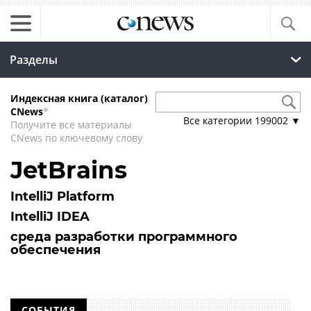
Разделы
Индексная книга (каталог)
CNews
*
Все категории
199002
▼
Получите все материалы
CNews по ключевому слову
JetBrains
IntelliJ Platform
IntelliJ IDEA
среда разработки программного
обеспечения
СОБЫТИЯ