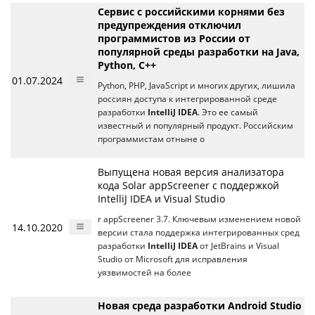
Сервис с российскими корнями без
предупреждения отключил
программистов из России от
популярной среды разработки на Java,
Python, C++
01.07.2024
Python, PHP, JavaScript и многих других, лишила
россиян доступа к интегрированной среде
разработки
IntelliJ IDEA
. Это ее самый
известный и популярный продукт. Российским
программистам отныне о
Выпущена новая версия анализатора
кода Solar appScreener с поддержкой
IntelliJ IDEA и Visual Studio
r appScreener 3.7. Ключевым изменением новой
14.10.2020
версии стала поддержка интегрированных сред
разработки
IntelliJ IDEA
от JetBrains и Visual
Studio от Microsoft для исправления
уязвимостей на более
Новая среда разработки Android Studio