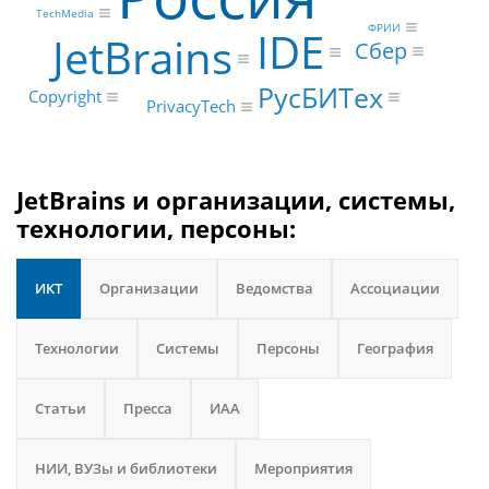
TechMedia
ФРИИ
IDE
JetBrains
Сбер
РусБИТех
Copyright
PrivacyTech
JetBrains и организации, системы,
технологии, персоны:
ИКТ
Организации
Ведомства
Ассоциации
Технологии
Системы
Персоны
География
Статьи
Пресса
ИАА
НИИ, ВУЗы и библиотеки
Мероприятия