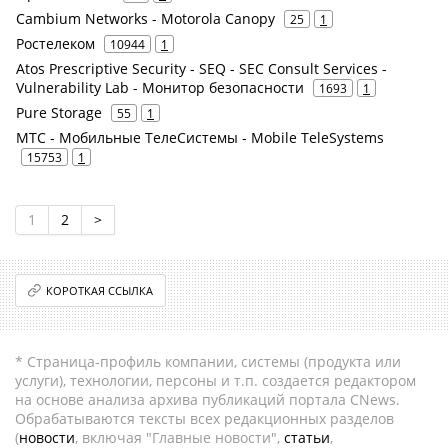
Cambium Networks - Motorola Canopy
25
1
Ростелеком
10944
1
Atos Prescriptive Security - SEQ - SEC Consult Services -
Vulnerability Lab - Монитор безопасности
1693
1
Pure Storage
55
1
МТС - Мобильные ТелеСистемы - Mobile TeleSystems
15753
1
1
2
>
КОРОТКАЯ ССЫЛКА
* Страница-профиль компании, системы (продукта или
услуги), технологии, персоны и т.п. создается редактором
на основе анализа архива публикаций портала CNews.
Обрабатываются тексты всех редакционных разделов
(
новости
, включая "Главные новости",
статьи
,