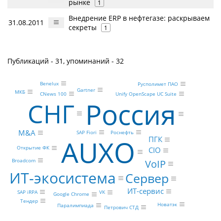
рынке
1
Внедрение ERP в нефтегазе: раскрываем
31.08.2011
секреты
1
Публикаций - 31, упоминаний - 32
Benelux
Русполимет ПАО
Gartner
МКБ
CNews 100
Unify OpenScape UC Suite
Россия
СНГ
M&A
Роснефть
SAP Fiori
AUXO
ПГК
Открытие ФК
CIO
VoIP
Broadcom
ИТ-экосистема
Сервер
ИТ-сервис
SAP iRPA
VK
Google Chrome
Тендер
Новатэк
Паралимпиада
Петрович СТД