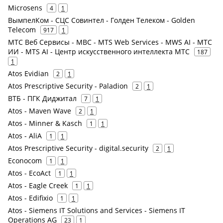
Microsens
4
1
ВымпелКом - СЦС Совинтел - Голден Телеком - Golden
Telecom
917
1
МТС Веб Сервисы - МВС - MTS Web Services - MWS AI - МТС
ИИ - MTS AI - Центр искусственного интеллекта МТС
187
1
Atos Evidian
2
1
Atos Prescriptive Security - Paladion
2
1
ВТБ - ПГК Диджитал
7
1
Atos - Maven Wave
2
1
Atos - Minner & Kasch
1
1
Atos - AliА
1
1
Atos Prescriptive Security - digital.security
2
1
Econocom
1
1
Atos - EcoAct
1
1
Atos - Eagle Creek
1
1
Atos - Edifixio
1
1
Atos - Siemens IT Solutions and Services - Siemens IT
Operations AG
23
1