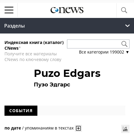
Разделы
Индексная книга (каталог)
CNews
*
Все категории
199002
▼
Получите все материалы
CNews по ключевому слову
Puzo Edgars
Пузо Эдгарс
СОБЫТИЯ
по дате
/
упоминаниям в текстах