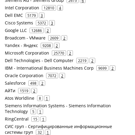
Siemens AG - Siemens Group
2673
4
Intel Corporation
12810
4
Dell EMC
5179
3
Cisco Systems
5372
3
Google LLC
12686
2
Broadcom - VMware
2609
2
Yandex - Яндекс
9208
2
Microsoft Corporation
25770
2
Dell Technologies - Dell Computer
2219
2
IBM - International Business Machines Corp
9699
2
Oracle Corporation
7072
2
Salesforce
498
2
АйТи
1519
2
Atos Worldline
8
1
Siemens Information Systems - Siemens Information
Technology
5
1
RingCentral
15
1
СИС груп - Сертифицированные информационные
системы груп
32
1