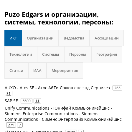
Puzo Edgars и организации,
системы, технологии, персоны:
ИКТ
Организации
Ведомства
Ассоциации
Технологии
Системы
Персоны
География
Статьи
ИАА
Мероприятия
AUXO - Atos SE - Атос АйТи Солюшенс энд Сервисез
265
31
SAP SE
5600
11
Unify Communications - Юнифай Коммьюникейшнс -
Siemens Enterprise Communications - Siemens
Communications - Сименс Энтерпрайз Коммьюникейшнс
271
7