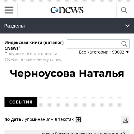
Разделы
Индексная книга (каталог)
CNews
*
Все категории
199002
▼
Получите все материалы
CNews по ключевому слову
Черноусова Наталья
СОБЫТИЯ
по дате
/
упоминаниям в текстах
Atos в России переходит на внутренний