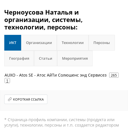
Черноусова Наталья и
организации, системы,
технологии, персоны:
ИКТ
Организации
Технологии
Персоны
География
Статьи
Мероприятия
AUXO - Atos SE - Атос АйТи Солюшенс энд Сервисез
265
1
КОРОТКАЯ ССЫЛКА
* Страница-профиль компании, системы (продукта или
услуги), технологии, персоны и т.п. создается редактором