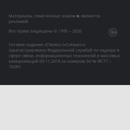
Материалы, помеченные знаком ■, являются
рекламой
Все права защищены © 1995 – 2026
Сетевое издание «CNews» («СиНьюс»)
зарегистрировано Федеральной службой по надзору в
сфере связи, информационных технологий и массовых
коммуникаций 09.11.2018 за номером Эл № ФС77 –
74283