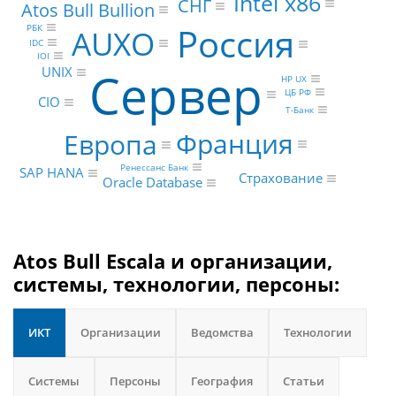
Intel x86
СНГ
Atos Bull Bullion
Россия
РБК
AUXO
IDC
IOI
Сервер
UNIX
HP UX
ЦБ РФ
CIO
Т-Банк
Франция
Европа
Ренессанс Банк
SAP HANA
Страхование
Oracle Database
Atos Bull Escala и организации,
системы, технологии, персоны:
ИКТ
Организации
Ведомства
Технологии
Системы
Персоны
География
Статьи