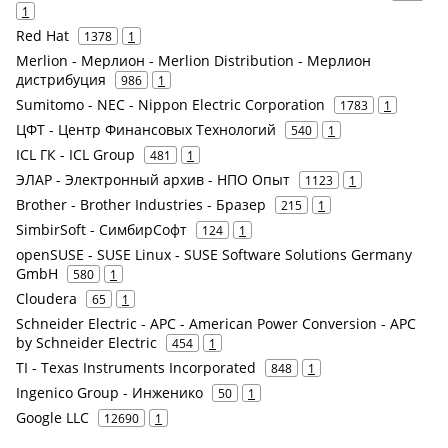
1
Red Hat
1378
1
Merlion - Мерлион - Merlion Distribution - Мерлион
дистрибуция
986
1
Sumitomo - NEC - Nippon Electric Corporation
1783
1
ЦФТ - Центр Финансовых Технологий
540
1
ICL ГК - ICL Group
481
1
ЭЛАР - Электронный архив - НПО Опыт
1123
1
Brother - Brother Industries - Бразер
215
1
SimbirSoft - СимбирСофт
124
1
openSUSE - SUSE Linux - SUSE Software Solutions Germany
GmbH
580
1
Cloudera
65
1
Schneider Electric - APC - American Power Conversion - APC
by Schneider Electric
454
1
TI - Texas Instruments Incorporated
848
1
Ingenico Group - Инженико
50
1
Google LLC
12690
1