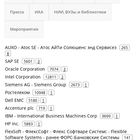
Пресса
ИАА
НИИ, ВУЗы и библиотеки
Мероприятия
AUXO - Atos SE - Атос АйТи Солюшенс энд Сервисез
265
8
SAP SE
5601
3
Oracle Corporation
7074
3
Intel Corporation
12811
2
Siemens AG - Siemens Group
2673
1
Ростелеком
10948
1
Dell EMC
5180
1
Accenture plc
719
1
IBM - International Business Machines Corp
9699
1
HP Inc.
5883
1
FlexSoft - ФлексСофт - Флекс Софтваре Системс - Flexible
Software Systems - ранее ФОРС-Банковские Системы
141