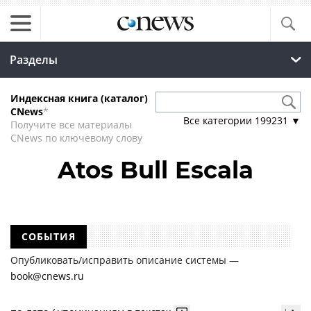
Разделы
Индексная книга (каталог)
CNews
*
Все категории
199231
▼
Получите все материалы
CNews по ключевому слову
Atos Bull Escala
СОБЫТИЯ
Опубликовать/исправить описание системы —
book@cnews.ru