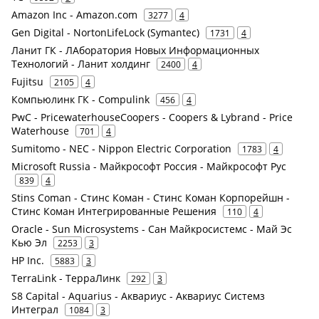
Amazon Inc - Amazon.com
3277
4
Gen Digital - NortonLifeLock (Symantec)
1731
4
Ланит ГК - ЛАборатория Новых Информационных
Технологий - Ланит холдинг
2400
4
Fujitsu
2105
4
Компьюлинк ГК - Compulink
456
4
PwC - PricewaterhouseCoopers - Coopers & Lybrand - Price
Waterhouse
701
4
Sumitomo - NEC - Nippon Electric Corporation
1783
4
Microsoft Russia - Майкрософт Россия - Майкрософт Рус
839
4
Stins Coman - Стинс Коман - Стинс Коман Корпорейшн -
Стинс Коман Интегрированные Решения
110
4
Oracle - Sun Microsystems - Сан Майкросистемс - Май Эс
Кью Эл
2253
3
HP Inc.
5883
3
TerraLink - ТерраЛинк
292
3
S8 Capital - Aquarius - Аквариус - Аквариус Системз
Интеграл
1084
3