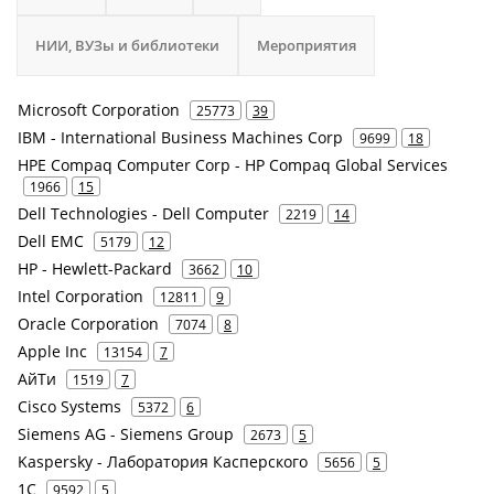
НИИ, ВУЗы и библиотеки
Мероприятия
Microsoft Corporation
25773
39
IBM - International Business Machines Corp
9699
18
HPE Compaq Computer Corp - HP Compaq Global Services
1966
15
Dell Technologies - Dell Computer
2219
14
Dell EMC
5179
12
HP - Hewlett-Packard
3662
10
Intel Corporation
12811
9
Oracle Corporation
7074
8
Apple Inc
13154
7
АйТи
1519
7
Cisco Systems
5372
6
Siemens AG - Siemens Group
2673
5
Kaspersky - Лаборатория Касперского
5656
5
1С
9592
5