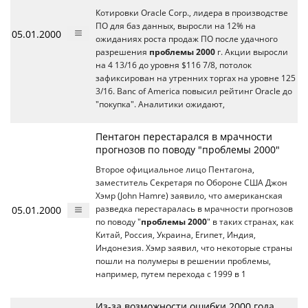
Котировки Oracle Corp., лидера в производстве
ПО для баз данных, выросли на 12% на
05.01.2000
ожиданиях роста продаж ПО после удачного
разрешения
проблемы 2000
г. Акции выросли
на 4 13/16 до уровня $116 7/8, потолок
зафиксирован на утренних торгах на уровне 125
3/16. Banc of America повысил рейтинг Oracle до
"покупка". Аналитики ожидают,
Пентагон перестарался в мрачности
прогнозов по поводу "проблемы 2000"
Второе официальное лицо Пентагона,
заместитель Секретаря по Обороне США Джон
Хэмр (John Hamre) заявило, что американская
05.01.2000
разведка перестаралась в мрачности прогнозов
по поводу "
проблемы 2000
" в таких странах, как
Китай, Россия, Украина, Египет, Индия,
Индонезия. Хэмр заявил, что некоторые страны
пошли на полумеры в решении проблемы,
например, путем перехода с 1999 в 1
Из-за возможности ошибки 2000 года