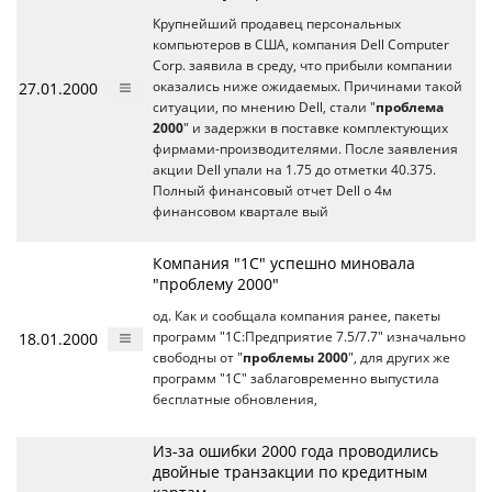
Крупнейший продавец персональных
компьютеров в США, компания Dell Computer
Corp. заявила в среду, что прибыли компании
27.01.2000
оказались ниже ожидаемых. Причинами такой
ситуации, по мнению Dell, стали "
проблема
2000
" и задержки в поставке комплектующих
фирмами-производителями. После заявления
акции Dell упали на 1.75 до отметки 40.375.
Полный финансовый отчет Dell о 4м
финансовом квартале вый
Компания "1С" успешно миновала
"проблему 2000"
од. Как и сообщала компания ранее, пакеты
18.01.2000
программ "1С:Предприятие 7.5/7.7" изначально
свободны от "
проблемы 2000
", для других же
программ "1С" заблаговременно выпустила
бесплатные обновления,
Из-за ошибки 2000 года проводились
двойные транзакции по кредитным