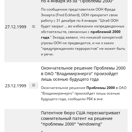
по 4 января из-за "Проблемы 2000"
По сообщению представителя ООН Фреда
Экхарта (Fred Eckhard), ООН прекратит свою
работу с 31 декабря по 4 января. "Штаб ООН
27.12.1999
будет закрыт ... во избежании непредвиденных
обстоятельств, связанных с
проблемой 2000
года
." Экхард заявил, что никакой конкретной
угрозы ООН не предвидится, и ни о каких
"предупреждениях террористов" не может быть
и речи.
Окончательное решение Проблемы 2000
в ОАО "Владимирэнерго" произойдет
лишь осенью будущего года
23.12.1999
Окончательное решение
Проблемы 2000
в ОАО
"Владимирэнерго" произойдет лишь осенью
будущего года, сообщили РБК в эне
Патентное бюро США пересматривает
сомнительный патент на решение
"проблемы 2000" "windowing"