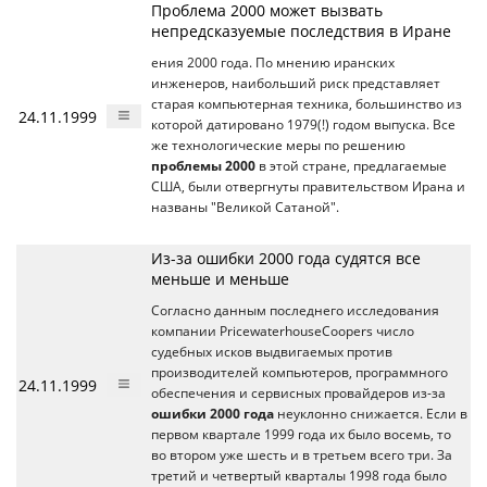
Проблема 2000 может вызвать
непредсказуемые последствия в Иране
ения 2000 года. По мнению иранских
инженеров, наибольший риск представляет
старая компьютерная техника, большинство из
24.11.1999
которой датировано 1979(!) годом выпуска. Все
же технологические меры по решению
проблемы 2000
в этой стране, предлагаемые
США, были отвергнуты правительством Ирана и
названы "Великой Сатаной".
Из-за ошибки 2000 года судятся все
меньше и меньше
Согласно данным последнего исследования
компании PricewaterhouseCoopers число
судебных исков выдвигаемых против
производителей компьютеров, программного
24.11.1999
обеспечения и сервисных провайдеров из-за
ошибки 2000 года
неуклонно снижается. Если в
первом квартале 1999 года их было восемь, то
во втором уже шесть и в третьем всего три. За
третий и четвертый кварталы 1998 года было