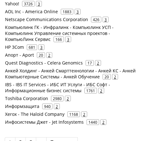
Yahoo!
3726
3
AOL Inc - America Online
1883
3
Netscape Communications Corporation
426
3
Компьюлинк ГК - Инфралинк - Компьюлинк УСП -
Компьюлинк Управление системных проектов -
КомпьюЛинк Сервис
166
3
HP 3Com
681
3
Апорт - Aport
20
2
Quest Diagnostics - Celera Genomics
17
2
Анкей Холдинг - Анкей Смарттехнологии - Анкей КС - Анкей
Компьютерные Системы - Анкей Обучение
20
2
IBS - IBS IT Services - ИБС ИТ Услуги - ИБС Софт -
Информационные бизнес системы
1761
2
Toshiba Corporation
2980
2
Информзащита
940
2
Xerox - The Haloid Company
1168
2
Инфосистемы Джет - Jet Infosystems
1440
2