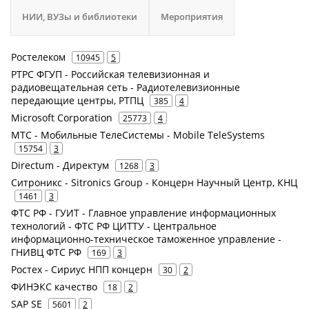
НИИ, ВУЗы и библиотеки
Мероприятия
Ростелеком
10945
5
РТРС ФГУП - Российская телевизионная и
радиовещательная сеть - Радиотелевизионные
передающие центры, РТПЦ
385
4
Microsoft Corporation
25773
4
МТС - Мобильные ТелеСистемы - Mobile TeleSystems
15754
3
Directum - Директум
1268
3
Ситроникс - Sitronics Group - Концерн Научный Центр, КНЦ
1461
3
ФТС РФ - ГУИТ - Главное управление информационных
технологий - ФТС РФ ЦИТТУ - Центральное
информационно-техническое таможенное управление -
ГНИВЦ ФТС РФ
169
3
Ростех - Сириус НПП концерн
30
2
ФИНЭКС качество
18
2
SAP SE
5601
2