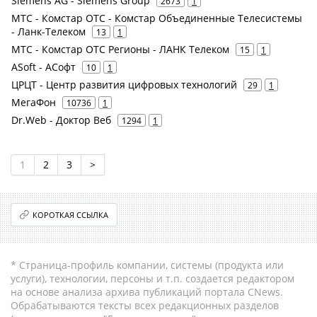
Siemens AG - Siemens Group
2673
1
МТС - Комстар ОТС - Комстар Объединенные Телесистемы
- Ланк-Телеком
13
1
МТС - Комстар ОТС Регионы - ЛАНК Телеком
15
1
ASoft - АСофт
10
1
ЦРЦТ - Центр развития цифровых технологий
29
1
МегаФон
10736
1
Dr.Web - Доктор Веб
1294
1
1
2
3
>
КОРОТКАЯ ССЫЛКА
* Страница-профиль компании, системы (продукта или
услуги), технологии, персоны и т.п. создается редактором
на основе анализа архива публикаций портала CNews.
Обрабатываются тексты всех редакционных разделов