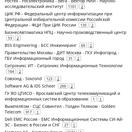
Ростех - Росэлектроника - Вега - Вектор НИИ - Научно-
исследовательский институт
1101
2
ЦИК РФ - Федеральный центр информатизации при
Центральной избирательной комиссии Российской
Федерации - ФЦИ При ЦИК России
135
2
БизнесАвтоматика НПЦ - Научно-производственный центр
53
2
BSS Engineering - БСС Инжиниринг
69
2
Правительство Москвы - ДИТ Москва - ГКУ Инфогород -
ГБУ Информационный город
31
2
Ситроникс ИТ - Ситроникс Информационные Технологии
164
2
Совзонд - Sovzond
123
2
Software AG & IDS Scheer
209
2
ГУ ЯО ЦТИСО - Ярославский Центр телекоммуникаций и
информационных систем в образовании
1
1
ВымпелКом - СЦС Совинтел - Голден Телеком - Golden
Telecom
917
1
Dell EMC Россия - ЕМС Информационные Системы СИ-Ай-
ЭС - Бизнес в России и СНГ
27
1