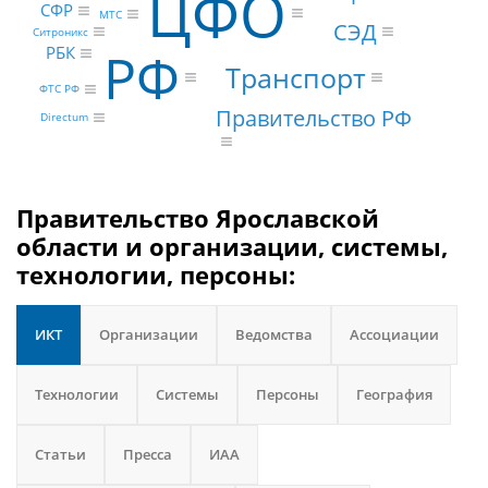
ЦФО
СФР
МТС
СЭД
Ситроникс
РФ
РБК
Транспорт
ФТС РФ
Правительство РФ
Directum
Правительство Ярославской
области и организации, системы,
технологии, персоны:
ИКТ
Организации
Ведомства
Ассоциации
Технологии
Системы
Персоны
География
Статьи
Пресса
ИАА