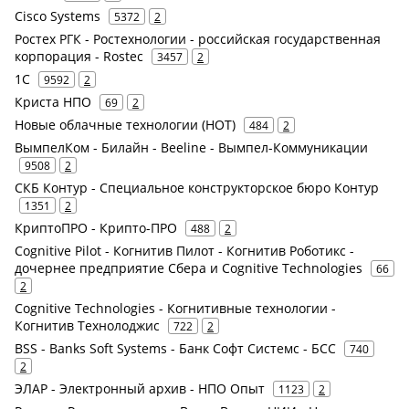
Cisco Systems
5372
2
Ростех РГК - Ростехнологии - российская государственная
корпорация - Rostec
3457
2
1С
9592
2
Криста НПО
69
2
Новые облачные технологии (НОТ)
484
2
ВымпелКом - Билайн - Beeline - Вымпел-Коммуникации
9508
2
СКБ Контур - Специальное конструкторское бюро Контур
1351
2
КриптоПРО - Крипто-ПРО
488
2
Cognitive Pilot - Когнитив Пилот - Когнитив Роботикс -
дочернее предприятие Сбера и Cognitive Technologies
66
2
Cognitive Technologies - Когнитивные технологии -
Когнитив Технолоджис
722
2
BSS - Banks Soft Systems - Банк Софт Системс - БСС
740
2
ЭЛАР - Электронный архив - НПО Опыт
1123
2