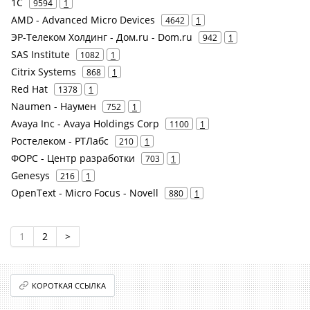
1С
9594
1
AMD - Advanced Micro Devices
4642
1
ЭР-Телеком Холдинг - Дом.ru - Dom.ru
942
1
SAS Institute
1082
1
Citrix Systems
868
1
Red Hat
1378
1
Naumen - Наумен
752
1
Avaya Inc - Avaya Holdings Corp
1100
1
Ростелеком - РТЛабс
210
1
ФОРС - Центр разработки
703
1
Genesys
216
1
OpenText - Micro Focus - Novell
880
1
1
2
>
КОРОТКАЯ ССЫЛКА