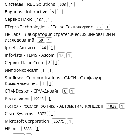
Системы - RBC Solutions
903
1
Enghouse Interactive
5
1
Сервис Плюс
187
1
ETegro Technologies - ЕТегро Текнолоджис
62
1
HP Labs - Лаборатория стратегических инноваций и
исследований
69
1
Ipnet - Айпинэт
44
1
InfoVista - TEMS - Ascom
17
1
Сервис Плюс Софт
8
1
Инпромконсалт
1
1
Sunflower Communications - СФСИ - Санфлауэр
Комюникейшнс
1
1
CRM-Design - СРМ-Дизайн
6
1
Ростелеком
10948
1
Ростех - Росэлектроника - Автоматика Концерн
1828
1
Cisco Systems
5372
1
Microsoft Corporation
25775
1
HP Inc.
5883
1