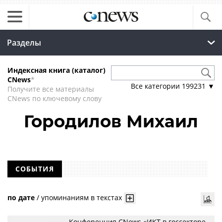
Разделы
Индексная книга (каталог)
CNews
*
Все категории
199231
▼
Получите все материалы
CNews по ключевому слову
Городилов Михаил
СОБЫТИЯ
по дате
/
упоминаниям в текстах
Конференция CNews «ИКТ в госсекторе