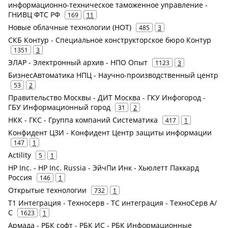
информационно-техническое таможенное управление -
ГНИВЦ ФТС РФ
169
11
Новые облачные технологии (НОТ)
485
3
СКБ Контур - Специальное конструкторское бюро Контур
1351
3
ЭЛАР - Электронный архив - НПО Опыт
1123
3
БизнесАвтоматика НПЦ - Научно-производственный центр
53
2
Правительство Москвы - ДИТ Москва - ГКУ Инфогород -
ГБУ Информационный город
31
2
НКК - ГКС - Группа компаний Систематика
417
1
Конфидент ЦЗИ - Конфидент Центр защиты информации
147
1
Actility
5
1
HP Inc. - HP Inc. Russia - ЭйчПи Инк - Хьюлетт Паккард
Россия
146
1
Открытые технологии
732
1
Т1 Интеграция - Техносерв - ТС интеграция - ТехноСерв А/
С
1623
1
Армада - РБК софт - РБК ИС - РБК Информационные