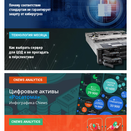
Почему соответствие
стандартам не гарантирует
защиту от киберугроз
ТЕХНОЛОГИЯ МЕСЯЦА
Как выбрать сервер
для ЦОД и не прогадать
в перспективе
CNEWS ANALYTICS
Цифровые активы
«Росатома».
Инфографика CNews
CNEWS ANALYTICS