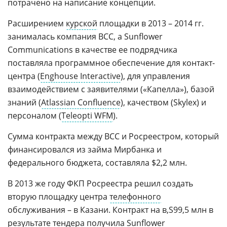
потрачено на написание концепции.
Расширением
курской
площадки в 2013 – 2014 гг.
занималась компания BCC, а Sunflower
Communications в качестве ее подрядчика
поставляла программное обеспечение для контакт-
центра (
Enghouse Interactive
), для управления
взаимодействием с заявителями («Капелла»), базой
знаний (
Atlassian Confluence
), качеством (Skylex) и
персоналом (
Teleopti WFM
).
Сумма контракта между BCC и Росреестром, который
финансировался из займа Мирбанка и
федерального бюджета, составляла $2,2 млн.
В 2013 же году ФКП Росреестра решил создать
вторую площадку центра
телефонного
обслуживания – в Казани. Контракт на
99,5 млн в
результате тендера получила Sunflower