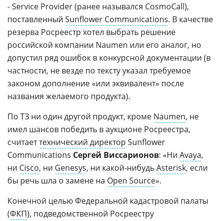
- Service Provider (ранее назывался CosmoCall),
поставленный
Sunflower Communications
. В качестве
резерва Росреестр хотел выбрать решение
российской компании Naumen или его аналог, но
допустил ряд ошибок в конкурсной документации (в
частности, не везде по тексту указал требуемое
законом дополнение «или эквивалент» после
названия желаемого продукта).
По ТЗ ни один другой продукт, кроме
Naumen
, не
имел шансов победить в аукционе Росреестра,
считает
технический директор
Sunflower
Communications
Сергей Виссарионов
: «Ни
Avaya
,
ни
Cisco
, ни
Genesys
, ни какой-нибудь
Asterisk
, если
бы речь шла о замене на
Open Source
».
Конечной целью Федеральной кадастровой палаты
(
ФКП
), подведомственной Росреестру