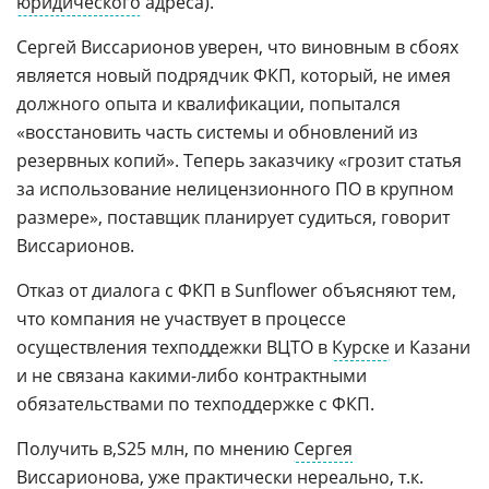
юридического
адреса).
Сергей Виссарионов уверен, что виновным в сбоях
является новый подрядчик ФКП, который, не имея
должного опыта и квалификации, попытался
«восстановить часть системы и обновлений из
резервных копий». Теперь заказчику «грозит статья
за использование нелицензионного ПО в крупном
размере», поставщик планирует судиться, говорит
Виссарионов.
Отказ от диалога с ФКП в Sunflower объясняют тем,
что компания не участвует в процессе
осуществления техподдежки ВЦТО в
Курске
и Казани
и не связана какими-либо контрактными
обязательствами по техподдержке с ФКП.
Получить
25 млн, по мнению
Сергея
Виссарионова
, уже практически нереально, т.к.