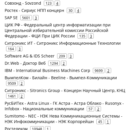
Совзонд - Sovzond
123
4
Ростех - Сириус НПП концерн
30
4
SAP SE
5601
3
ЦИК РФ - Федеральный центр информатизации при
Центральной избирательной комиссии Российской
Федерации - ФЦИ При ЦИК России
135
3
Ситроникс ИТ - Ситроникс Информационные Технологии
164
3
Software AG & IDS Scheer
209
3
Dr.Web - Доктор Веб
1294
2
IBM - International Business Machines Corp
9699
2
ВымпелКом - Билайн - Beeline - Вымпел-Коммуникации
9509
2
Ситроникс - Sitronics Group - Концерн Научный Центр, КНЦ
1461
2
РусБИТех - Astra Linux - ГК Астра - Астра Облако - Rusonyx -
Infobox - Национальные коммуникации
57
2
Sumitomo - NEC - НЭК Нева Коммуникационные Системы -
НЭК Инфокоммуникации - НЭК Корпорейшн
45
1
Ростелеком
10948
1