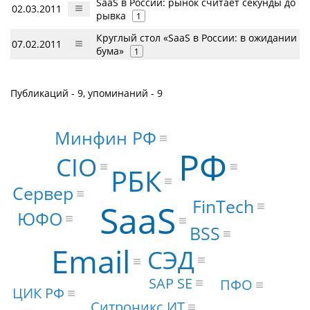
SaaS в России: рынок считает секунды до
02.03.2011
рывка
1
Круглый стол «SaaS в России: в ожидании
07.02.2011
бума»
1
Публикаций - 9, упоминаний - 9
Минфин РФ
РФ
CIO
РБК
Сервер
FinTech
SaaS
ЮФО
BSS
Email
СЭД
SAP SE
ПФО
ЦИК РФ
Ситроникс ИТ