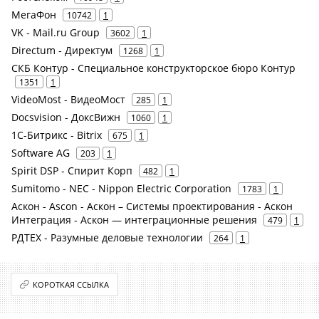
МегаФон
10742
1
VK - Mail.ru Group
3602
1
Directum - Директум
1268
1
СКБ Контур - Специальное конструкторское бюро Контур
1351
1
VideoMost - ВидеоМост
285
1
Docsvision - ДоксВижн
1060
1
1С-Битрикс - Bitrix
675
1
Software AG
203
1
Spirit DSP - Спирит Корп
482
1
Sumitomo - NEC - Nippon Electric Corporation
1783
1
Аскон - Ascon - Аскон – Системы проектирования - Аскон
Интеграция - Аскон — интеграционные решения
479
1
РДТЕХ - Разумные деловые технологии
264
1
КОРОТКАЯ ССЫЛКА