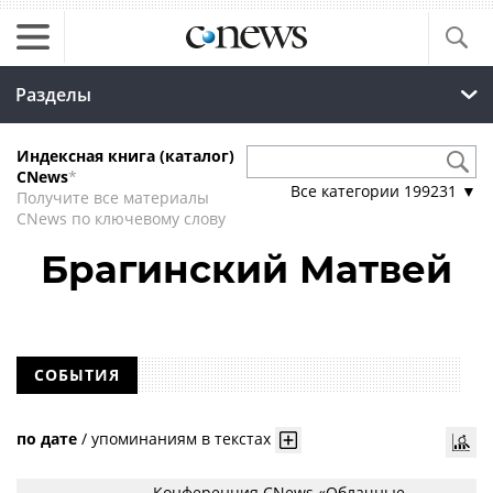
Разделы
Индексная книга (каталог)
CNews
*
Все категории
199231
▼
Получите все материалы
CNews по ключевому слову
Брагинский Матвей
СОБЫТИЯ
по дате
/
упоминаниям в текстах
Конференция CNews «Облачные