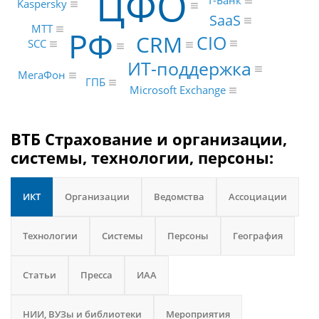
ЦФО
Т-Банк
Kaspersky
SaaS
МТТ
РФ
CRM
CIO
SCC
ИТ-поддержка
МегаФон
ГПБ
Microsoft Exchange
ВТБ Страхование и организации,
системы, технологии, персоны:
ИКТ
Организации
Ведомства
Ассоциации
Технологии
Системы
Персоны
География
Статьи
Пресса
ИАА
НИИ, ВУЗы и библиотеки
Мероприятия