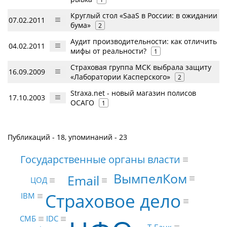
Круглый стол «SaaS в России: в ожидании
07.02.2011
бума»
2
Аудит производительности: как отличить
04.02.2011
мифы от реальности?
1
Страховая группа МСК выбрала защиту
16.09.2009
«Лаборатории Касперского»
2
Straxa.net - новый магазин полисов
17.10.2003
ОСАГО
1
Публикаций - 18, упоминаний - 23
Государственные органы власти
ВымпелКом
Email
ЦОД
Страховое дело
IBM
СМБ
IDC