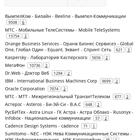
ВымпелКом - Билайн - Beeline - Вымпел-Коммуникации
9508
6
МТС - Мобильные ТелеСистемы - Mobile TeleSystems
15754
3
Orange Business Services - Оранж Бизнес Сервисез - Global
One, Глобал Один - Equant, Эквант - Спринт Сеть
621
3
Kaspersky - Лаборатория Касперского
5656
2
МегаФон
10736
2
Dr.Web - Доктор Веб
1294
2
IBM - International Business Machines Corp
9699
2
Oracle Corporation
7074
2
МТС - МТТ - Межрегиональный ТранзитТелеком
877
2
Астерос - Asteros - Би-Эй-Си - B.A.C
648
2
РусБИТех - Astra Linux - ГК Астра - Астра Облако - Rusonyx -
Infobox - Национальные коммуникации
57
2
Cadence Design Systems - cādence
71
1
Sumitomo - NEC - НЭК Нева Коммуникационные Системы -
НЭК Инфокоммуникации - НЭК Корпорейшн
45
1