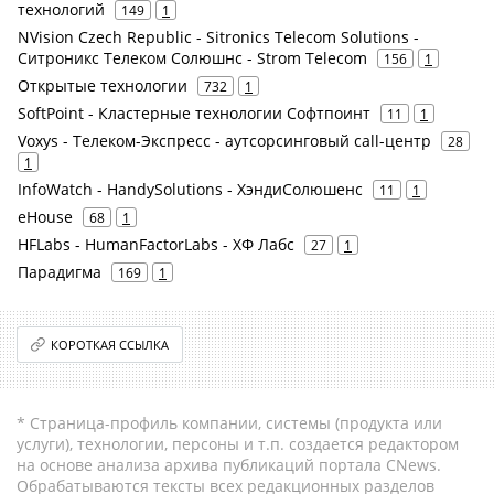
технологий
149
1
NVision Czech Republic - Sitronics Telecom Solutions -
Ситроникс Телеком Солюшнс - Strom Telecom
156
1
Открытые технологии
732
1
SoftPoint - Кластерные технологии Софтпоинт
11
1
Voxys - Телеком-Экспресс - аутсорсинговый call-центр
28
1
InfoWatch - HandySolutions - ХэндиСолюшенс
11
1
eHouse
68
1
HFLabs - HumanFactorLabs - ХФ Лабс
27
1
Парадигма
169
1
КОРОТКАЯ ССЫЛКА
* Страница-профиль компании, системы (продукта или
услуги), технологии, персоны и т.п. создается редактором
на основе анализа архива публикаций портала CNews.
Обрабатываются тексты всех редакционных разделов