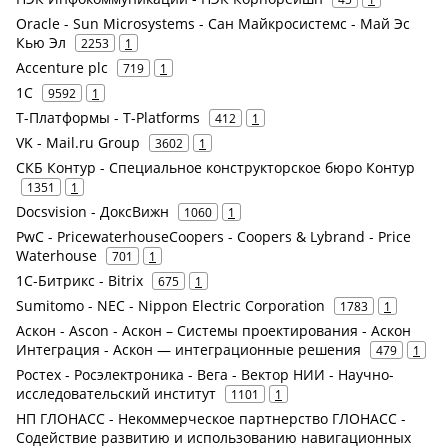
Oracle - Sun Microsystems - Сан Майкросистемс - Май Эс
Кью Эл
2253
1
Accenture plc
719
1
1С
9592
1
Т-Платформы - T-Platforms
412
1
VK - Mail.ru Group
3602
1
СКБ Контур - Специальное конструкторское бюро Контур
1351
1
Docsvision - ДоксВижн
1060
1
PwC - PricewaterhouseCoopers - Coopers & Lybrand - Price
Waterhouse
701
1
1С-Битрикс - Bitrix
675
1
Sumitomo - NEC - Nippon Electric Corporation
1783
1
Аскон - Ascon - Аскон – Системы проектирования - Аскон
Интеграция - Аскон — интеграционные решения
479
1
Ростех - Росэлектроника - Вега - Вектор НИИ - Научно-
исследовательский институт
1101
1
НП ГЛОНАСС - Некоммерческое партнерство ГЛОНАСС -
Содействие развитию и использованию навигационных