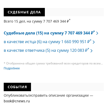
СУДЕБНЫЕ ДЕЛА
*
Всего 15 дел, на cумму 7 707 469 344 ₽
*
Судебные дела (15) на сумму 7 707 469 344 ₽
*
в качестве истца (6) на сумму 1 660 990 951 ₽
*
в качестве ответчика (5) на сумму 120 083 ₽
* Отображена общая сумма требований всех кредиторов по всем
судебным делам, в рамках которых компания подавала требования
Подробнее
к своим должникам — организациям. При этом, общая сумма
требований всех кредиторов по делу о банкротстве не тождественна
сумме требования одного конкретного кредитора, кредиторов
в одном таком деле может быть несколько десятков, а размеры сумм
СОБЫТИЯ
требований одних могут быть больше или меньше размеров
требований других кредиторов.
Опубликовать/исправить описание организации —
book@cnews.ru