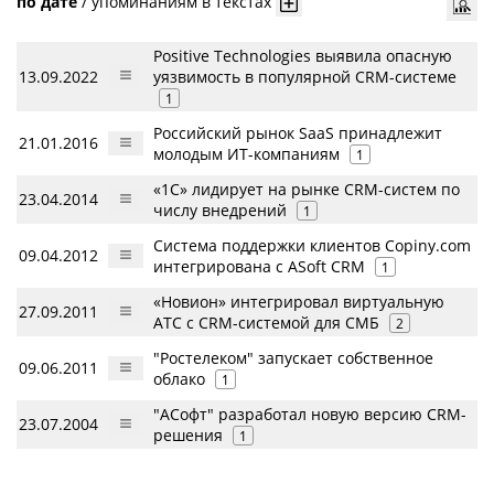
по дате
/
упоминаниям в текстах
Positive Technologies выявила опасную
13.09.2022
уязвимость в популярной CRM-системе
1
Российский рынок SaaS принадлежит
21.01.2016
молодым ИТ-компаниям
1
«1С» лидирует на рынке CRM-систем по
23.04.2014
числу внедрений
1
Система поддержки клиентов Copiny.com
09.04.2012
интегрирована с ASoft CRM
1
«Новион» интегрировал виртуальную
27.09.2011
АТС с CRM-системой для СМБ
2
"Ростелеком" запускает собственное
09.06.2011
облако
1
"АСофт" разработал новую версию CRM-
23.07.2004
решения
1