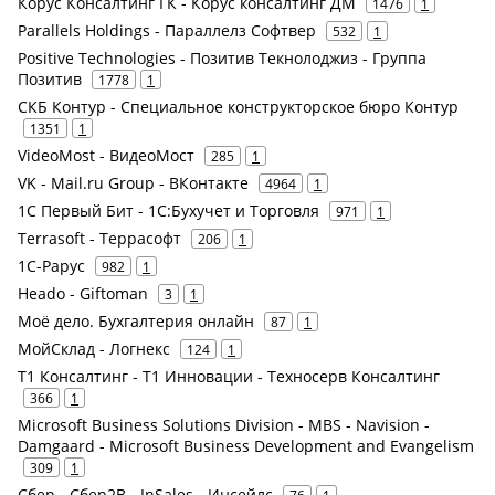
Корус Консалтинг ГК - Корус консалтинг ДМ
1476
1
Parallels Holdings - Параллелз Софтвер
532
1
Positive Technologies - Позитив Текнолоджиз - Группа
Позитив
1778
1
СКБ Контур - Специальное конструкторское бюро Контур
1351
1
VideoMost - ВидеоМост
285
1
VK - Mail.ru Group - ВКонтакте
4964
1
1С Первый Бит - 1С:Бухучет и Торговля
971
1
Terrasoft - Террасофт
206
1
1С-Рарус
982
1
Heado - Giftoman
3
1
Моё дело. Бухгалтерия онлайн
87
1
МойСклад - Логнекс
124
1
Т1 Консалтинг - Т1 Инновации - Техносерв Консалтинг
366
1
Microsoft Business Solutions Division - MBS - Navision -
Damgaard - Microsoft Business Development and Evangelism
309
1
Сбер - Сбер2В - InSales - Инсейлс