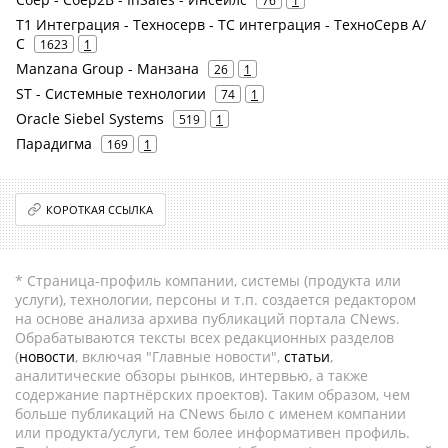
76
1
Т1 Интеграция - Техносерв - ТС интеграция - ТехноСерв А/
С
1623
1
Manzana Group - Манзана
26
1
ST - Системные технологии
74
1
Oracle Siebel Systems
519
1
Парадигма
169
1
КОРОТКАЯ ССЫЛКА
* Страница-профиль компании, системы (продукта или
услуги), технологии, персоны и т.п. создается редактором
на основе анализа архива публикаций портала CNews.
Обрабатываются тексты всех редакционных разделов
(
новости
, включая "Главные новости",
статьи
,
аналитические обзоры рынков, интервью, а также
содержание партнёрских проектов). Таким образом, чем
больше публикаций на CNews было с именем компании
или продукта/услуги, тем более информативен профиль.