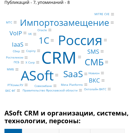
Публикаций - 7, упоминаний - 8
MITRE CVE
Импортозамещение
МТС
Oracle
VoIP
Россия
VK
1С
IaaS
CRM
SMS
Copiny
Сбер
Ростелеком
СМБ
ПСБ
X Corp
ASoft
ММБ
SaaS
Новион
ВКС
Meta Platforms
РТКомм.РУ
Совкомбанк
Октолайн ВАТС
Правительство Ярославской области
БКС ФГ
ASoft CRM и организации, системы,
технологии, персоны: