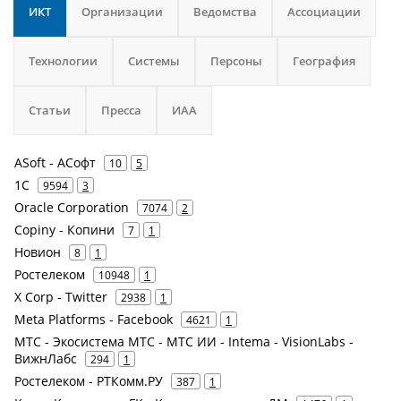
ИКТ
Организации
Ведомства
Ассоциации
Технологии
Системы
Персоны
География
Статьи
Пресса
ИАА
ASoft - АСофт
10
5
1С
9594
3
Oracle Corporation
7074
2
Copiny - Копини
7
1
Новион
8
1
Ростелеком
10948
1
X Corp - Twitter
2938
1
Meta Platforms - Facebook
4621
1
МТС - Экосистема МТС - МТС ИИ - Intema - VisionLabs -
ВижнЛабс
294
1
Ростелеком - РТКомм.РУ
387
1