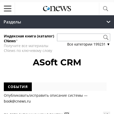
Разделы
Индексная книга (каталог)
CNews
*
Все категории
199231
▼
Получите все материалы
CNews по ключевому слову
ASoft CRM
СОБЫТИЯ
Опубликовать/исправить описание системы —
book@cnews.ru