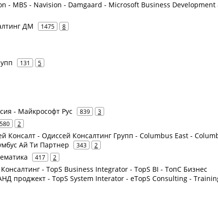
ion - MBS - Navision - Damgaard - Microsoft Business Development
салтинг ДМ
1475
8
рупп
131
5
ссия - Майкрософт Рус
839
3
580
2
ей Консалт - Одиссей Консалтинг Групп - Columbus East - Colum
лумбус Ай Ти Партнер
343
2
тематика
417
2
 Консалтинг - TopS Business Integrator - TopS BI - ТопС Бизнес
Д проджект - TopS System Interator - eTopS Consulting - Trainin