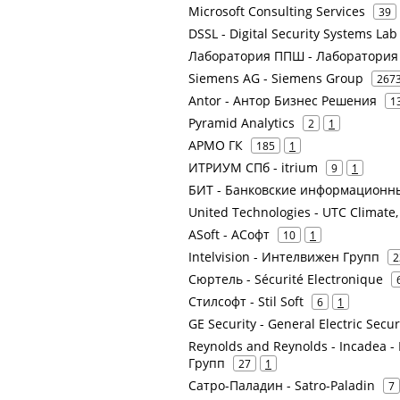
Microsoft Consulting Services
39
DSSL - Digital Security Systems 
Лаборатория ППШ - Лаборатори
Siemens AG - Siemens Group
267
Antor - Антор Бизнес Решения
1
Pyramid Analytics
2
1
АРМО ГК
185
1
ИТРИУМ СПб - itrium
9
1
БИТ - Банковские информационн
United Technologies - UTC Climate, 
ASoft - АСофт
10
1
Intelvision - Интелвижен Групп
2
Сюртель - Sécurité Electronique
Стилсофт - Stil Soft
6
1
GE Security - General Electric Securi
Reynolds and Reynolds - Incadea -
Групп
27
1
Сатро-Паладин - Satro-Paladin
7