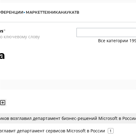
НФЕРЕНЦИИ
МАРКЕТ
ТЕХНИКА
НАУКА
ТВ
ws
*
о ключевому слову
Все категории
19
а
иков возглавил департамент бизнес-решений Microsoft в Росси
зглавит департамент сервисов Microsoft в России
1