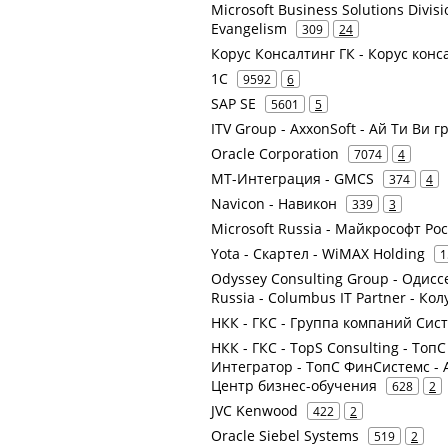
Microsoft Business Solutions Divis
Evangelism
309
24
Корус Консалтинг ГК - Корус кон
1С
9592
6
SAP SE
5601
5
ITV Group - AxxonSoft - Ай Ти Ви г
Oracle Corporation
7074
4
МТ-Интеграция - GMCS
374
4
Navicon - Навикон
339
3
Microsoft Russia - Майкрософт Ро
Yota - Скартел - WiMAX Holding
1
Odyssey Consulting Group - Одисс
Russia - Columbus IT Partner - Ко
НКК - ГКС - Группа компаний Сис
НКК - ГКС - TopS Consulting - ТопС
Интегратор - ТопС ФинСистемс - АН
Центр бизнес-обучения
628
2
JVC Kenwood
422
2
Oracle Siebel Systems
519
2