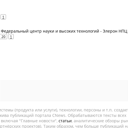
1
 Федеральный центр науки и высоких технологий - Элерон НПЦ
20
1
темы (продукта или услуги), технологии, персоны и т.п. создае
рхива публикаций портала CNews. Обрабатываются тексты всех
, включая "Главные новости",
статьи
, аналитические обзоры рын
ртнёрских проектов). Таким образом, чем больше публикаций н