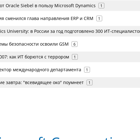
от Oracle Siebel в пользу Microsoft Dynamics
1
сия сменился глава направления ERP и CRM
1
ics University: в России за год подготовлено 300 ИТ-специалисто
стемы безопасности освоили GSM
6
007: как ИТ борются с террором
1
ректор международного департамента
1
е завтра: "всевидящее око" поумнеет
1