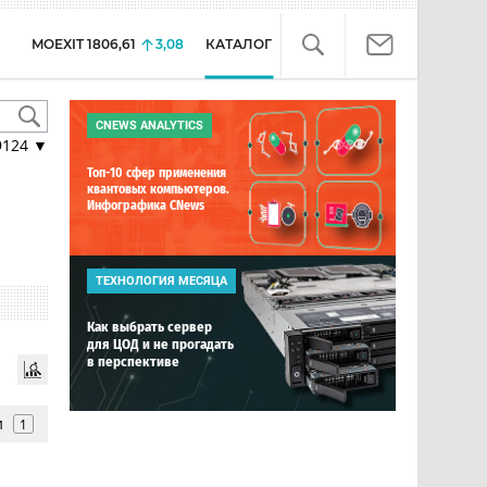
MOEXIT
1806,61
3,08
КАТАЛОГ
CNEWS ANALYTICS
9124
▼
Топ-10 сфер применения
квантовых компьютеров.
Инфографика CNews
ТЕХНОЛОГИЯ МЕСЯЦА
Как выбрать сервер
для ЦОД и не прогадать
в перспективе
и
1