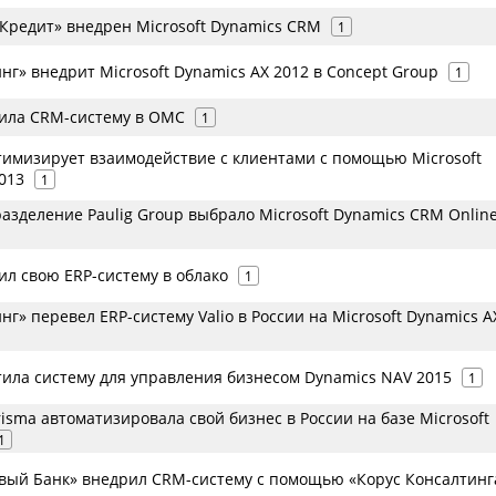
аКредит» внедрен Microsoft Dynamics CRM
1
нг» внедрит Microsoft Dynamics AX 2012 в Concept Group
1
ила CRM-систему в ОМС
1
птимизирует взаимодействие с клиентами с помощью Microsoft
013
1
азделение Paulig Group выбрало Microsoft Dynamics CRM Onlin
тил свою ERP-систему в облако
1
нг» перевел ERP-систему Valio в России на Microsoft Dynamics A
тила систему для управления бизнесом Dynamics NAV 2015
1
risma автоматизировала свой бизнес в России на базе Microsoft
1
овый Банк» внедрил CRM-cистему с помощью «Корус Консалтинг