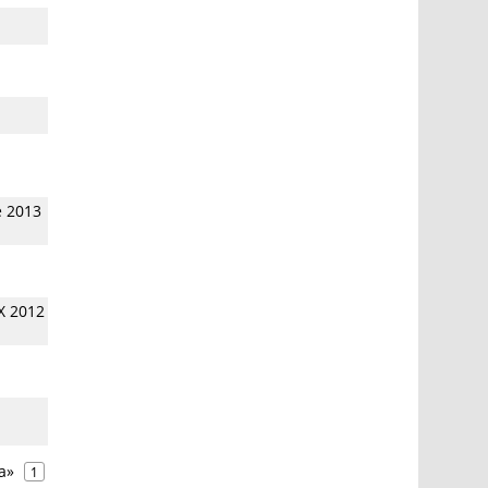
e 2013
X 2012
а»
1