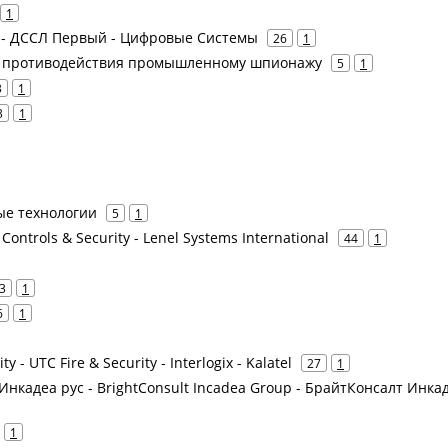
1
Lab - ДССЛ Первый - Цифровые Системы
26
1
я противодействия промышленному шпионажу
5
1
3
1
3
1
ые технологии
5
1
Controls & Security - Lenel Systems International
44
1
3
1
6
1
ty - UTC Fire & Security - Interlogix - Kalatel
27
1
 Инкадеа рус - BrightConsult Incadea Group - БрайтКонсалт Инка
1