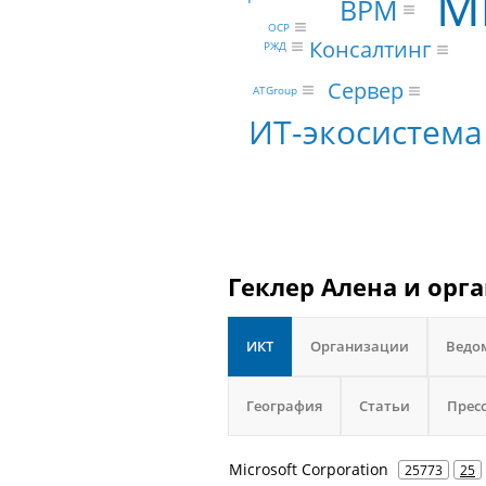
Mi
BPM
OCP
Консалтинг
РЖД
Сервер
ATGroup
ИТ-экосистема
Геклер Алена и орг
ИКТ
Организации
Ведо
География
Статьи
Прес
Microsoft Corporation
25773
25