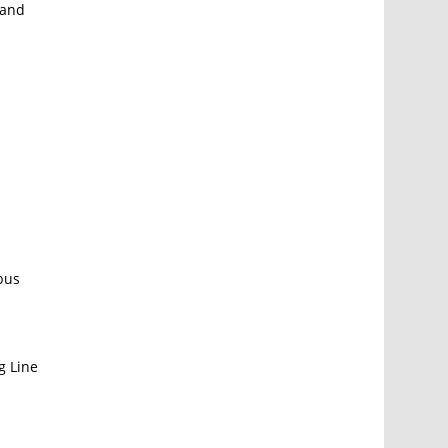
 and
bus
g Line