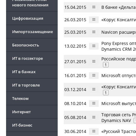
нового поколения
15.04.2015
В банке «Дельт
Цифровизация
26.03.2015
«Корус Консалти
Импортозамещение
25.03.2015
Navicon расшир
Pony Express о
Безопасность
13.02.2015
Dynamics CRM 2
ИТ в госсекторе
Российское подр
27.01.2015
1
ИТ в банках
16.01.2015
Microsoft отпус
ИТ в торговле
«Корус Консалти
03.12.2014
1
Телеком
08.10.2014
Microsoft выпус
Интернет
Торговая сеть P
05.08.2014
Dynamics NAV
ИТ-бизнес
30.06.2014
«Русский Траст