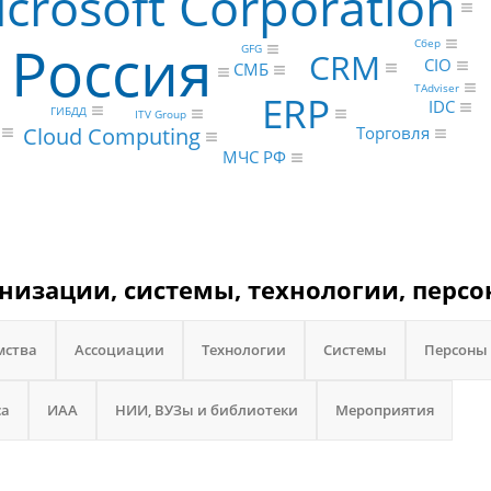
crosoft Corporation
Россия
Сбер
GFG
CRM
CIO
СМБ
TAdviser
ERP
IDC
ГИБДД
ITV Group
Cloud Computing
Торговля
МЧС РФ
анизации, системы, технологии, персо
мства
Ассоциации
Технологии
Системы
Персоны
са
ИАА
НИИ, ВУЗы и библиотеки
Мероприятия