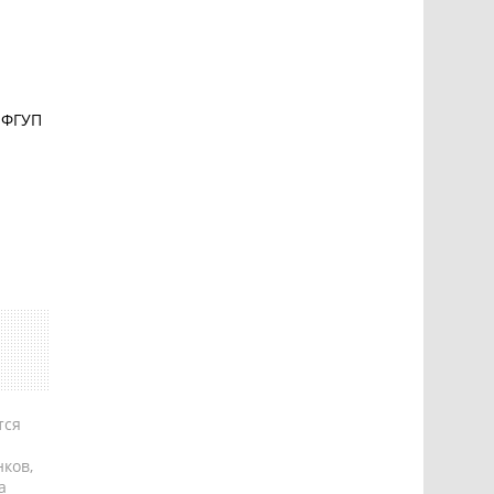
 ФГУП
тся
ков,
а