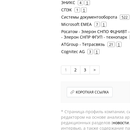
ЭНИКС
4
1
СПЭК
1
1
Системы документооборота
522
Microsoft EMEA
7
1
Росатом - Элерон СНПО ФЦНИВТ -
- Элерон СНПР ФГУП - технопарк
ATGroup - Тетрасвязь
21
1
Cognitec AG
3
1
1
2
3
>
КОРОТКАЯ ССЫЛКА
* Страница-профиль компании, сис
редактором на основе анализа а
редакционных разделов (
новости
интервью, а также содержание па