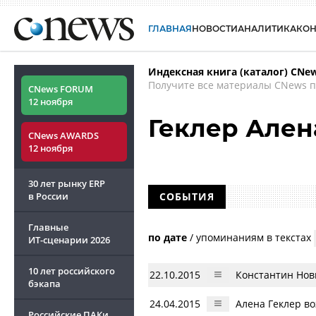
ГЛАВНАЯ
НОВОСТИ
АНАЛИТИКА
КО
Индексная книга (каталог) CNe
Получите все материалы CNews п
CNews FORUM
12 ноября
Геклер Ален
CNews AWARDS
12 ноября
30 лет рынку ERP
в России
СОБЫТИЯ
Главные
по дате
/
упоминаниям в текстах
ИТ-сценарии
2026
10 лет российского
22.10.2015
Константин Нов
бэкапа
24.04.2015
Алена Геклер во
Российские ПАКи