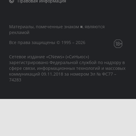
Правовая информация
Материалы, помеченные знаком ■, являются
рекламой
Все права защищены © 1995 – 2026
Сетевое издание «CNews» («СиНьюс»)
зарегистрировано Федеральной службой по надзору в
сфере связи, информационных технологий и массовых
коммуникаций 09.11.2018 за номером Эл № ФС77 –
74283