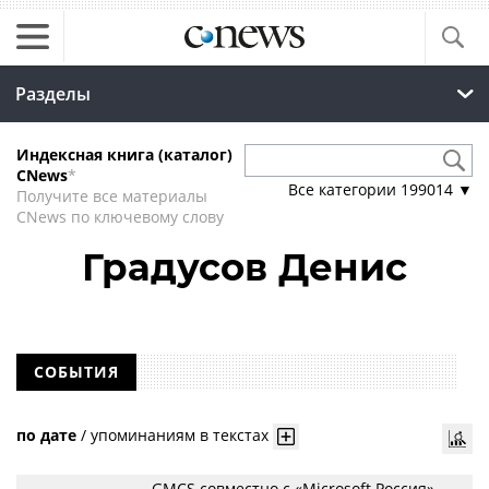
Разделы
Индексная книга (каталог)
CNews
*
Все категории
199014
▼
Получите все материалы
CNews по ключевому слову
Градусов Денис
СОБЫТИЯ
по дате
/
упоминаниям в текстах
GMCS совместно с «Microsoft Россия»