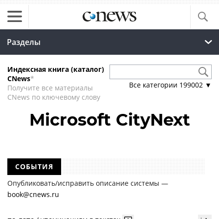
Разделы
Индексная книга (каталог)
CNews
*
Все категории
199002
▼
Получите все материалы
CNews по ключевому слову
Microsoft CityNext
СОБЫТИЯ
Опубликовать/исправить описание системы —
book@cnews.ru