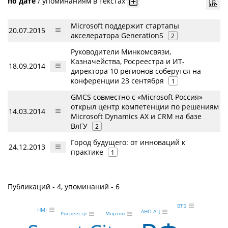
по дате
/
упоминаниям в текстах
Microsoft поддержит стартапы
20.07.2015
акселератора GenerationS
2
Руководители Минкомсвязи,
Казначейства, Росреестра и ИТ-
18.09.2014
директора 10 регионов соберутся на
конференции 23 сентября
1
GMCS совместно с «Microsoft Россия»
открыл центр компетенции по решениям
14.03.2014
Microsoft Dynamics AX и CRM на базе
ВлГУ
2
Город будущего: от инноваций к
24.12.2013
практике
1
Публикаций - 4, упоминаний - 6
ВТБ
HMI
АНО АЦ
Росреестр
Мортон