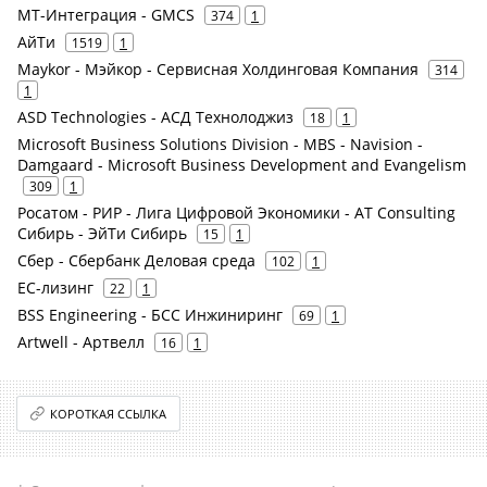
МТ-Интеграция - GMCS
374
1
АйТи
1519
1
Maykor - Мэйкор - Сервисная Холдинговая Компания
314
1
ASD Technologies - АСД Технолоджиз
18
1
Microsoft Business Solutions Division - MBS - Navision -
Damgaard - Microsoft Business Development and Evangelism
309
1
Росатом - РИР - Лига Цифровой Экономики - AT Consulting
Сибирь - ЭйТи Сибирь
15
1
Сбер - Сбербанк Деловая среда
102
1
ЕС-лизинг
22
1
BSS Engineering - БСС Инжиниринг
69
1
Artwell - Артвелл
16
1
КОРОТКАЯ ССЫЛКА