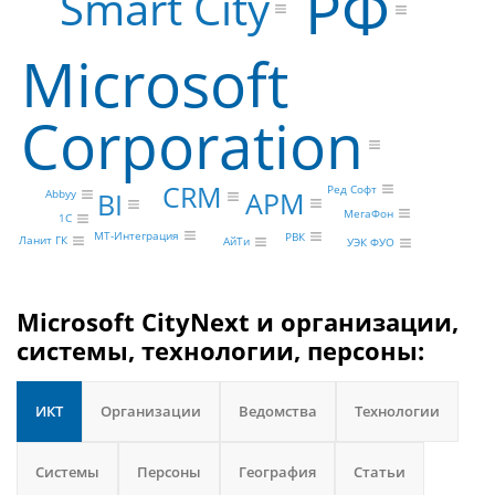
РФ
Smart City
Microsoft
Corporation
CRM
Ред Софт
АРМ
BI
Abbyy
МегаФон
1С
МТ-Интеграция
РВК
Ланит ГК
АйТи
УЭК ФУО
Microsoft CityNext и организации,
системы, технологии, персоны:
ИКТ
Организации
Ведомства
Технологии
Системы
Персоны
География
Статьи