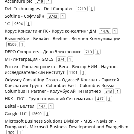
Accenture plc
719
1
Dell Technologies - Dell Computer
2219
1
Softline - Софтлайн
3743
1
1С
9594
1
Корус Консалтинг ГК - Корус консалтинг ДМ
1476
1
ВымпелКом - Билайн - Beeline - Вымпел-Коммуникации
9509
1
DEPO Computers - Депо Электроникс
710
1
МТ-Интеграция - GMCS
374
1
Ростех - Росэлектроника - Вега - Вектор НИИ - Научно-
исследовательский институт
1101
1
Odyssey Consulting Group - Одиссей Консалт - Одиссей
Консалтинг Групп - Columbus East - Columbus Russia -
Columbus IT Partner - Колумбус Ай Ти Партнер
343
1
НКК - ГКС - Группа компаний Систематика
417
1
Beltel - Белтел
147
1
Google LLC
12690
1
Microsoft Business Solutions Division - MBS - Navision -
Damgaard - Microsoft Business Development and Evangelism
309
1