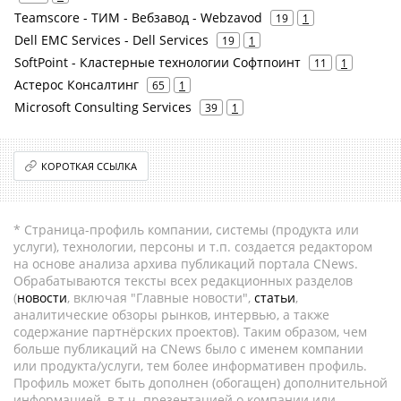
Teamscore - ТИМ - Вебзавод - Webzavod
19
1
Dell EMC Services - Dell Services
19
1
SoftPoint - Кластерные технологии Софтпоинт
11
1
Астерос Консалтинг
65
1
Microsoft Consulting Services
39
1
КОРОТКАЯ ССЫЛКА
* Страница-профиль компании, системы (продукта или
услуги), технологии, персоны и т.п. создается редактором
на основе анализа архива публикаций портала CNews.
Обрабатываются тексты всех редакционных разделов
(
новости
, включая "Главные новости",
статьи
,
аналитические обзоры рынков, интервью, а также
содержание партнёрских проектов). Таким образом, чем
больше публикаций на CNews было с именем компании
или продукта/услуги, тем более информативен профиль.
Профиль может быть дополнен (обогащен) дополнительной
информацией, в т.ч. презентацией о компании или