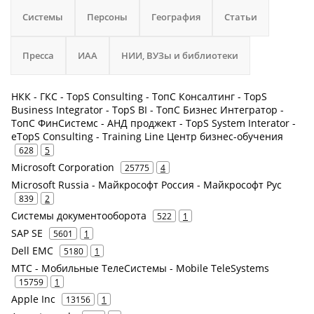
Системы
Персоны
География
Статьи
Пресса
ИАА
НИИ, ВУЗы и библиотеки
НКК - ГКС - TopS Consulting - ТопС Консалтинг - TopS
Business Integrator - TopS BI - ТопС Бизнес Интегратор -
ТопС ФинСистемс - АНД проджект - TopS System Interator -
eTopS Consulting - Training Line Центр бизнес-обучения
628
5
Microsoft Corporation
25775
4
Microsoft Russia - Майкрософт Россия - Майкрософт Рус
839
2
Системы документооборота
522
1
SAP SE
5601
1
Dell EMC
5180
1
МТС - Мобильные ТелеСистемы - Mobile TeleSystems
15759
1
Apple Inc
13156
1