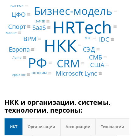
Бизнес-модель
Dell EMC
ЦФО
HRTech
SAP SE
Спорт
SaaS
Магнит
НКК
BPM
IDC
МТС
СЭД
Европа
СМБ
РФ
Лента
CRM
США
Microsoft Lync
ОНЭКСИМ
Apple Inc
НКК и организации, системы,
технологии, персоны:
ИКТ
Организации
Ассоциации
Технологии