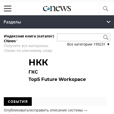
Разделы
Индексная книга (каталог)
CNews
*
Все категории
199231
▼
Получите все материалы
CNews по ключевому слову
НКК
ГКС
TopS Future Workspace
СОБЫТИЯ
Опубликовать/исправить описание системы —