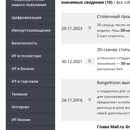
значимые сведения (10)
/
все со
нового поколения
Столичный прои
Цифровизация
30 секунд, после 
29.11.2023
Импортозамещение
модели. Наш
3D-с
Стоит отметить
Безопасность
3D-сканер стоп
ИТ в госсекторе
успешного сотрудн
30.12.2021
поколения —
3D-с
ИТ в банках
магазинах Aetr
ИТ в торговле
RangeVision вы
о созданных для с
Телеком
для сканирования 
24.11.2016
предлагают испол
Интернет
разница в цене мо
своей деятельност
ИТ-бизнес
Глава Mail.ru 