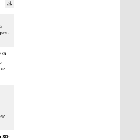
й
рать.
ика
о
ных
оду
 3D-