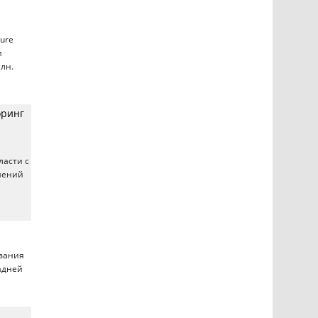
ure
и
млн.
оринг
ласти с
шений
ования
адней