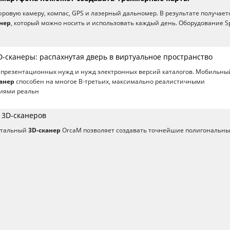
фровую камеру, компас, GPS и лазерный дальномер. В результате получает
нер
, который можно носить и использовать каждый день. Оборудование S
-сканеры: распахнутая дверь в виртуальное пространство
, презентационных нужд и нужд электронных версий каталогов. Мобильны
анер
способен на многое В-третьих, максимально реалистичными
иями реальн
 3D-сканеров
нтальный
3D-сканер
OrcaM позволяет создавать точнейшие полигональн