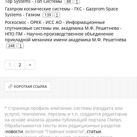
Top Systems - Топ Системы
88
1
Газпром космические системы - ГКС - Gazprom Space
Systems - Газком
139
1
Роскосмос - ОРКК - ИСС АО - Информационные
спутниковые системы им. академика М.Ф. Решетнева -
НПО ПМ - Научно-производственное объединение
прикладной механики имени академика М.Ф. Решетнёва
248
1
1
2
>
КОРОТКАЯ ССЫЛКА
* Страница-профиль компании, системы (продукта или
услуги), технологии, персоны и т.п. создается редактором
на основе анализа архива публикаций портала CNews.
Обрабатываются тексты всех редакционных разделов
(
новости
, включая "Главные новости",
статьи
,