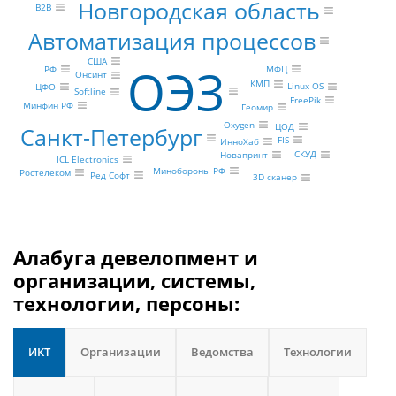
Новгородская область
B2B
Автоматизация процессов
США
ОЭЗ
РФ
МФЦ
Онсинт
КМП
Linux OS
ЦФО
Softline
FreePik
Минфин РФ
Геомир
Oxygen
ЦОД
Санкт-Петербург
FIS
ИнноХаб
СКУД
Новапринт
ICL Electronics
Минобороны РФ
Ростелеком
Ред Софт
3D сканер
Алабуга девелопмент и
организации, системы,
технологии, персоны:
ИКТ
Организации
Ведомства
Технологии