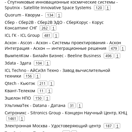
- Спутниковые инновационные космические системы -
Sputnix - Satellite Innovative Space Systems
120
1
Quorum - Кворум -
134
1
Сбер - Сбер2В - Cбер2B ЭДО - СберКорус - Корус
Консалтинг СНГ
262
1
ICL ГК - ICL Group
481
1
Аскон - Ascon - Аскон – Системы проектирования - Аскон
Интеграция - Аскон — интеграционные решения
479
1
ВымпелКом - Билайн Бизнес - Beeline Business
496
1
3data - 3дата
104
1
ICL Techno - АйСиЭл Техно - Завод вычислительной
техники
156
1
Qtech - Кьютэк
211
1
Квант-Телеком
11
1
Эшелон НПО
150
1
УльтимаТек - Datana - Датана
31
1
Ситроникс - Sitronics Group - Концерн Научный Центр, КНЦ
1461
1
Электронная Москва - Удостоверяющий центр
187
1