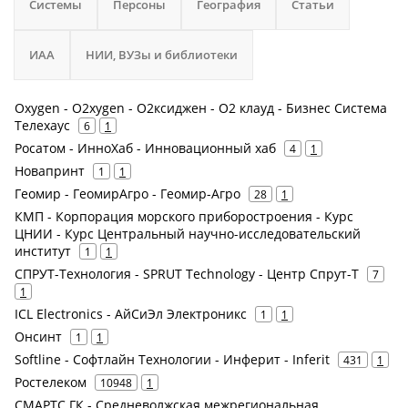
Системы
Персоны
География
Статьи
ИАА
НИИ, ВУЗы и библиотеки
Oxygen - O2xygen - О2ксиджен - О2 клауд - Бизнес Система
Телехаус
6
1
Росатом - ИнноХаб - Инновационный хаб
4
1
Новапринт
1
1
Геомир - ГеомирАгро - Геомир-Агро
28
1
КМП - Корпорация морского приборостроения - Курс
ЦНИИ - Курс Центральный научно-исследовательский
институт
1
1
СПРУТ-Технология - SPRUT Technology - Центр Спрут-Т
7
1
ICL Electronics - АйСиЭл Электроникс
1
1
Онсинт
1
1
Softline - Софтлайн Технологии - Инферит - Inferit
431
1
Ростелеком
10948
1
СМАРТС ГК - Средневолжская межрегиональная