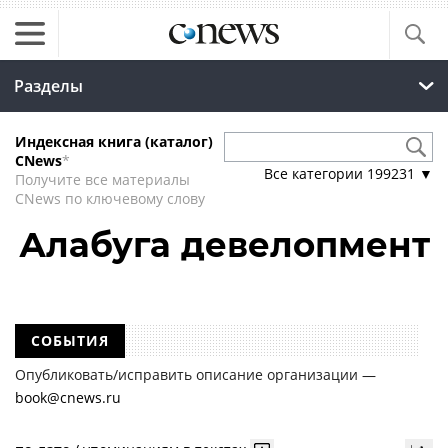
Разделы
Индексная книга (каталог)
CNews
*
Все категории
199231
▼
Получите все материалы
CNews по ключевому слову
Алабуга девелопмент
СОБЫТИЯ
Опубликовать/исправить описание организации —
book@cnews.ru