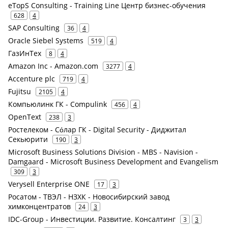
eTopS Consulting - Training Line Центр бизнес-обучения
628
4
SAP Consulting
36
4
Oracle Siebel Systems
519
4
ГазИнТех
8
4
Amazon Inc - Amazon.com
3277
4
Accenture plc
719
4
Fujitsu
2105
4
Компьюлинк ГК - Compulink
456
4
OpenText
238
3
Ростелеком - Сόлар ГК - Digital Security - Диджитал
Секьюрити
190
3
Microsoft Business Solutions Division - MBS - Navision -
Damgaard - Microsoft Business Development and Evangelism
309
3
Verysell Enterprise ONE
17
3
Росатом - ТВЭЛ - НЗХК - Новосибирский завод
химконцентратов
24
3
IDC-Group - Инвестиции. Развитие. Консалтинг
3
3