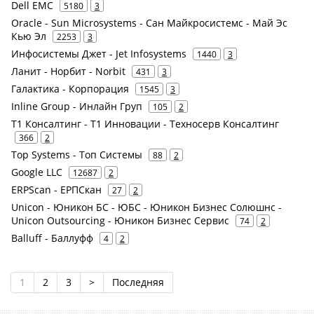
Dell EMC
5180
3
Oracle - Sun Microsystems - Сан Майкросистемс - Май Эс
Кью Эл
2253
3
Инфосистемы Джет - Jet Infosystems
1440
3
Ланит - Норбит - Norbit
431
3
Галактика - Корпорация
1545
3
Inline Group - Инлайн Груп
105
2
Т1 Консалтинг - Т1 Инновации - Техносерв Консалтинг
366
2
Top Systems - Топ Системы
88
2
Google LLC
12687
2
ERPScan - ЕРПСкан
27
2
Unicon - Юникон БС - ЮБС - Юникон Бизнес Солюшнс -
Unicon Outsourcing - Юникон Бизнес Сервис
74
2
Balluff - Баллуфф
4
2
1
2
3
>
Последняя