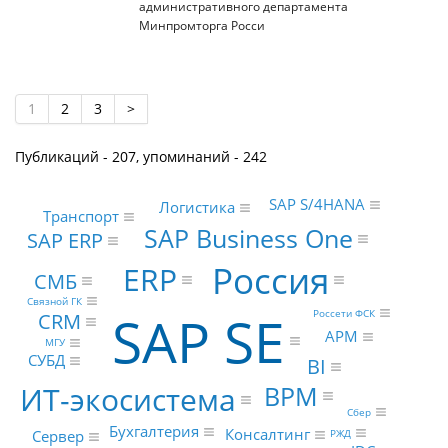
административного департамента
Минпромторга Росси
1
2
3
>
Публикаций - 207, упоминаний - 242
SAP S/4HANA
Логистика
Транспорт
SAP Business One
SAP ERP
Россия
ERP
СМБ
Связной ГК
SAP SE
Россети ФСК
CRM
АРМ
МГУ
СУБД
BI
BPM
ИТ-экосистема
Сбер
Бухгалтерия
Консалтинг
РЖД
Сервер