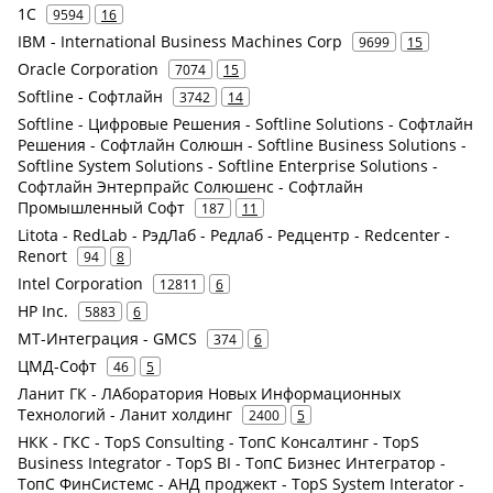
1С
9594
16
IBM - International Business Machines Corp
9699
15
Oracle Corporation
7074
15
Softline - Софтлайн
3742
14
Softline - Цифровые Решения - Softline Solutions - Софтлайн
Решения - Софтлайн Солюшн - Softline Business Solutions -
Softline System Solutions - Softline Enterprise Solutions -
Софтлайн Энтерпрайс Солюшенс - Софтлайн
Промышленный Софт
187
11
Litota - RedLab - РэдЛаб - Редлаб - Редцентр - Redcenter -
Renort
94
8
Intel Corporation
12811
6
HP Inc.
5883
6
МТ-Интеграция - GMCS
374
6
ЦМД-Софт
46
5
Ланит ГК - ЛАборатория Новых Информационных
Технологий - Ланит холдинг
2400
5
НКК - ГКС - TopS Consulting - ТопС Консалтинг - TopS
Business Integrator - TopS BI - ТопС Бизнес Интегратор -
ТопС ФинСистемс - АНД проджект - TopS System Interator -