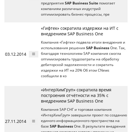
предприятия
SAP Business Suite
помогает
компаниям различных индустрий
оптимизировать бизнес-процессы, пре
«Гифтек» сократила издержки на ИТ с
внедрением SAP Business One
Компания «Гифтек» подвела итоги внедрения и
использования решения
SAP Business
One. Так,
03.12.2014
благодаря технологиям SAP компания смогла
оптимизировать трудозатраты на обработку
дебиторской задолженности и сократить
издержки на ИТ на 20% Об этом CNews
сообщили в ко
«ИнтерХимГруп» сократила время
построения отчётности на 35% с
внедрением SAP Business One
Компания SAP СНГ и торговая компания
«ИнтерХимГруп» завершили проект по созданию
27.11.2014
единого информационного пространства на
базе
SAP Business
One. В результате внедрения
компания сократила затраты времени на