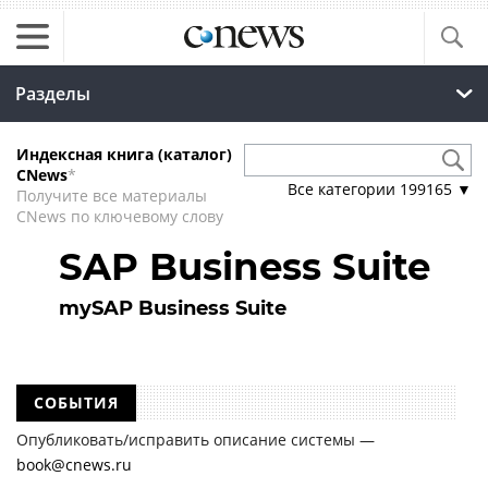
Разделы
Индексная книга (каталог)
CNews
*
Все категории
199165
▼
Получите все материалы
CNews по ключевому слову
SAP Business Suite
mySAP Business Suite
СОБЫТИЯ
Опубликовать/исправить описание системы —
book@cnews.ru