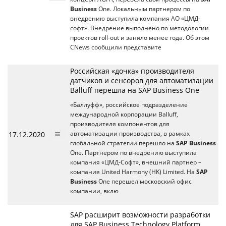
Business
One. Локальным партнером по
внедрению выступила компания АО «ЦМД-
софт». Внедрение выполнено по методологии
проектов roll-out и заняло менее года. Об этом
CNews сообщили представите
Российская «дочка» производителя
датчиков и сенсоров для автоматизации
Balluff перешла на SAP Business One
«Баллуфф», российское подразделение
международной корпорации Balluff,
производителя компонентов для
17.12.2020
автоматизации производства, в рамках
глобальной стратегии перешло на
SAP Business
One. Партнером по внедрению выступила
компания «ЦМД-Софт», внешний партнер –
компания United Harmony (HK) Limited. На
SAP
Business
One перешел московский офис
компании, вклю
SAP расширит возможности разработки
для SAP Business Technology Platform