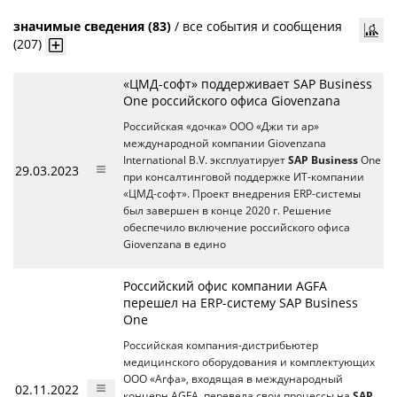
значимые сведения (83)
/
все события и сообщения
(207)
«ЦМД-софт» поддерживает SAP Business
One российского офиса Giovenzana
Российская «дочка» ООО «Джи ти ар»
международной компании Giovenzana
International B.V. эксплуатирует
SAP Business
One
29.03.2023
при консалтинговой поддержке ИТ-компании
«ЦМД-софт». Проект внедрения ERP-системы
был завершен в конце 2020 г. Решение
обеспечило включение российского офиса
Giovenzana в едино
Российский офис компании AGFA
перешел на ERP-систему SAP Business
One
Российская компания-дистрибьютер
медицинского оборудования и комплектующих
ООО «Агфа», входящая в международный
02.11.2022
концерн AGFA, перевела свои процессы на
SAP