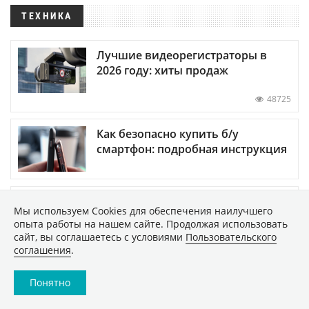
ТЕХНИКА
Лучшие видеорегистраторы в
2026 году: хиты продаж
48725
Как безопасно купить б/у
смартфон: подробная инструкция
Обзор пылесоса Dreame Z40
Мы используем Сookies для обеспечения наилучшего
AquaCycle Pro: сухая и влажная
опыта работы на нашем сайте. Продолжая использовать
уборка без усилий
сайт, вы соглашаетесь с условиями
Пользовательского
соглашения
.
Понятно
ПОКАЗАТЬ ЕЩЕ