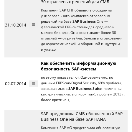
30 отраслевых решений для СМБ
Компания SAP СНГ объявила о создании
универсального комплекса отраслевых
решений на базе
SAP Business
One —
31.10.2014
флагманской ERP-системы для среднего и
малого бизнеса. Они охватывают более 30
отраслей — от ритейла, банков и страхования
до аэрокосмической и оборонной индустрии —
и уже до
Как обеспечить информационную
безопасность SAP-систем
по этому показателю). Одновременно, по
02.07.2014
данным ERPScan/Digital Security, 69% проблем,
закрываемых в
SAP Business Suite
, помечены
как критические, а список топ-5 проблем 2013 г.
более критичен,
SAP предложила СМБ обновленный SAP
Business One на базе SAP HANA
Компания SAP AG представила обновленную