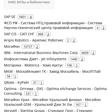
НИИ, ВУЗы и библиотеки
SAP SE
5601
4
ФСО РФ - Система НТЦ правовой информации - Система
Научно-технический центр правовой информации
4
3
SAP CIS - САП СНГ
868
3
Aripix Robotics - Арипикс Роботикс
2
2
МегаФон
10737
2
IBM - International Business Machines Corp
9699
2
Инфосистемы Джет - Jet Infosystems
1440
2
Моторика - Motorica - Хомо Ауктус
196
1
МКМ - Москабельмет ГК - Завод Москабель - МосИТЛаб
58
1
QRate - КуРэйт
37
1
Optima - Оптима - OXS - Optima eXchange Services - Optima
Consulting
321
1
МегаФон Урал - МегаФон Уральский филиал - МегаФон
Уральский GSM - Уральский Джи Эс Ем
167
1
Verysell - Sterling Group - Стерлинг Груп - Стерлинг