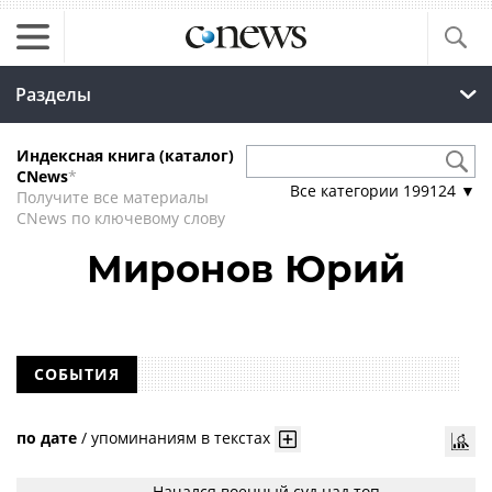
Разделы
Индексная книга (каталог)
CNews
*
Все категории
199124
▼
Получите все материалы
CNews по ключевому слову
Миронов Юрий
СОБЫТИЯ
по дате
/
упоминаниям в текстах
Начался военный суд над топ-