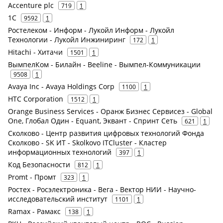
Accenture plc
719
1
1С
9592
1
Ростелеком - Информ - Лукойл Информ - Лукойл
Технологии - Лукойл Инжиниринг
172
1
Hitachi - Хитачи
1501
1
ВымпелКом - Билайн - Beeline - Вымпел-Коммуникации
9508
1
Avaya Inc - Avaya Holdings Corp
1100
1
HTC Corporation
1512
1
Orange Business Services - Оранж Бизнес Сервисез - Global
One, Глобал Один - Equant, Эквант - Спринт Сеть
621
1
Сколково - Центр развития цифровых технологий Фонда
Сколково - SK ИТ - Skolkovo ITCluster - Кластер
информационных технологий
397
1
Код Безопасности
812
1
Promt - Промт
323
1
Ростех - Росэлектроника - Вега - Вектор НИИ - Научно-
исследовательский институт
1101
1
Ramax - Рамакс
138
1