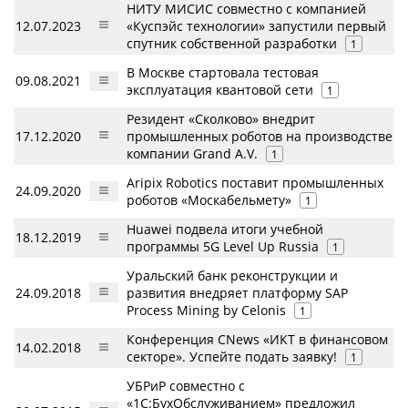
НИТУ МИСИС совместно с компанией
12.07.2023
«Куспэйс технологии» запустили первый
спутник собственной разработки
1
В Москве стартовала тестовая
09.08.2021
эксплуатация квантовой сети
1
Резидент «Сколково» внедрит
17.12.2020
промышленных роботов на производстве
компании Grand A.V.
1
Aripix Robotics поставит промышленных
24.09.2020
роботов «Москабельмету»
1
Huawei подвела итоги учебной
18.12.2019
программы 5G Level Up Russia
1
Уральский банк реконструкции и
24.09.2018
развития внедряет платформу SAP
Process Mining by Celonis
1
Конференция CNews «ИКТ в финансовом
14.02.2018
секторе». Успейте подать заявку!
1
УБРиР совместно с
«1С:БухОбслуживанием» предложил