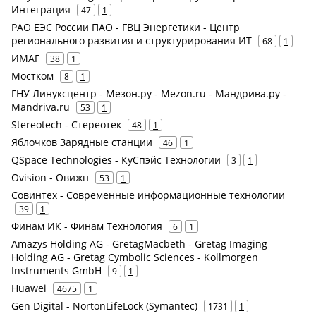
Интеграция
47
1
РАО ЕЭС России ПАО - ГВЦ Энергетики - Центр
регионального развития и структурирования ИТ
68
1
ИМАГ
38
1
Мостком
8
1
ГНУ Линуксцентр - Мезон.ру - Mezon.ru - Мандрива.ру -
Mandriva.ru
53
1
Stereotech - Стереотек
48
1
Яблочков Зарядные станции
46
1
QSpace Technologies - КуСпэйс Технологии
3
1
Ovision - Овижн
53
1
Совинтех - Современные информационные технологии
39
1
Финам ИК - Финам Технология
6
1
Amazys Holding AG - GretagMacbeth - Gretag Imaging
Holding AG - Gretag Cymbolic Sciences - Kollmorgen
Instruments GmbH
9
1
Huawei
4675
1
Gen Digital - NortonLifeLock (Symantec)
1731
1