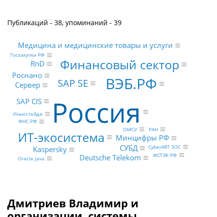
Публикаций - 38, упоминаний - 39
Медицина и медицинские товары и услуги
Госзакупки РФ
Финансовый сектор
RnD
Роснано
ВЭБ.РФ
SAP SE
Сервер
Россия
SAP CIS
Инностейдж
ФНС РФ
ОМСУ
РАН
ИТ-экосистема
Минцифры РФ
СУБД
CyberART SOC
Kaspersky
ФСТЭК РФ
Deutsche Telekom
Oracle Java
Дмитриев Владимир и
организации, системы,