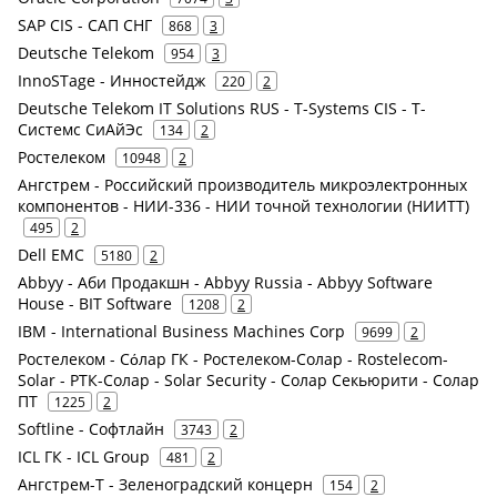
SAP CIS - САП СНГ
868
3
Deutsche Telekom
954
3
InnoSTage - Инностейдж
220
2
Deutsche Telekom IT Solutions RUS - T-Systems CIS - Т-
Системс СиАйЭс
134
2
Ростелеком
10948
2
Ангстрем - Российский производитель микроэлектронных
компонентов - НИИ-336 - НИИ точной технологии (НИИТТ)
495
2
Dell EMC
5180
2
Abbyy - Аби Продакшн - Abbyy Russia - Abbyy Software
House - BIT Software
1208
2
IBM - International Business Machines Corp
9699
2
Ростелеком - Сόлар ГК - Ростелеком-Солар - Rostelecom-
Solar - РТК-Солар - Solar Security - Солар Секьюрити - Солар
ПТ
1225
2
Softline - Софтлайн
3743
2
ICL ГК - ICL Group
481
2
Ангстрем-Т - Зеленоградский концерн
154
2