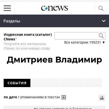
Разделы
Индексная книга (каталог)
CNews
*
Все категории
199231
▼
Получите все материалы
CNews по ключевому слову
Дмитриев Владимир
СОБЫТИЯ
по дате
/
упоминаниям в текстах
На страже здоровья: в Татарстане