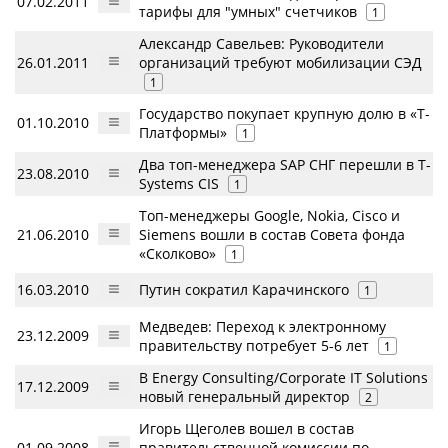
07.02.2011
тарифы для "умных" счетчиков
1
Александр Савельев: Руководители
26.01.2011
организаций требуют мобилизации СЭД
1
Государство покупает крупную долю в «Т-
01.10.2010
Платформы»
1
Два топ-менеджера SAP СНГ перешли в T-
23.08.2010
Systems CIS
1
Топ-менеджеры Google, Nokia, Cisco и
21.06.2010
Siemens вошли в состав Совета фонда
«Сколково»
1
16.03.2010
Путин сократил Карачинского
1
Медведев: Переход к электронному
23.12.2009
правительству потребует 5-6 лет
1
В Energy Consulting/Corporate IT Solutions
17.12.2009
новый генеральный директор
2
Игорь Щеголев вошел в состав
01.09.2008
правительственной комиссии по