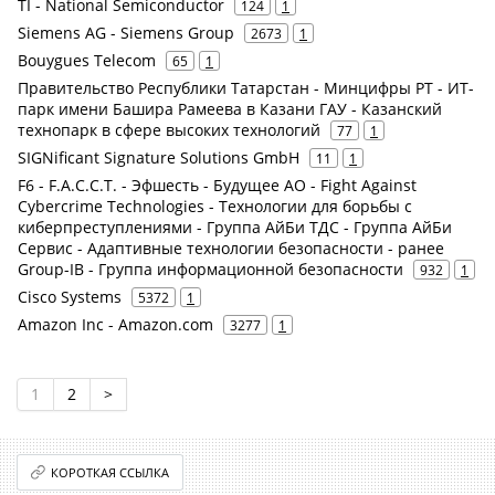
TI - National Semiconductor
124
1
Siemens AG - Siemens Group
2673
1
Bouygues Telecom
65
1
Правительство Республики Татарстан - Минцифры РТ - ИТ-
парк имени Башира Рамеева в Казани ГАУ - Казанский
технопарк в сфере высоких технологий
77
1
SIGNificant Signature Solutions GmbH
11
1
F6 - F.A.С.С.T. - Эфшесть - Будущее АО - Fight Against
Cybercrime Technologies - Технологии для борьбы с
киберпреступлениями - Группа АйБи ТДС - Группа АйБи
Сервис - Адаптивные технологии безопасности - ранее
Group-IB - Группа информационной безопасности
932
1
Cisco Systems
5372
1
Amazon Inc - Amazon.com
3277
1
1
2
>
КОРОТКАЯ ССЫЛКА