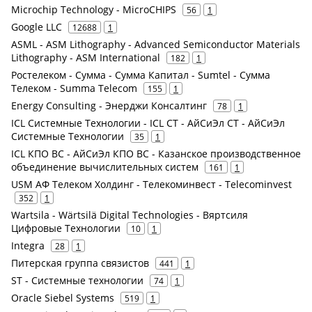
Microchip Technology - MicroCHIPS
56
1
Google LLC
12688
1
ASML - ASM Lithography - Advanced Semiconductor Materials
Lithography - ASM International
182
1
Ростелеком - Сумма - Сумма Капитал - Sumtel - Сумма
Телеком - Summa Telecom
155
1
Energy Consulting - Энерджи Консалтинг
78
1
ICL Системные Технологии - ICL СТ - АйСиЭл СТ - АйСиЭл
Системные Технологии
35
1
ICL КПО ВС - АйСиЭл КПО ВС - Казанское производственное
объединение вычислительных систем
161
1
USM АФ Телеком Холдинг - Телекоминвест - Telecominvest
352
1
Wartsila - Wärtsilä Digital Technologies - Вяртсиля
Цифровые Технологии
10
1
Integra
28
1
Питерская группа связистов
441
1
ST - Системные технологии
74
1
Oracle Siebel Systems
519
1