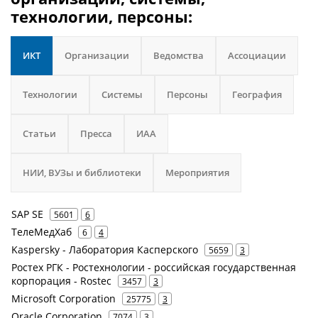
технологии, персоны:
ИКТ
Организации
Ведомства
Ассоциации
Технологии
Системы
Персоны
География
Статьи
Пресса
ИАА
НИИ, ВУЗы и библиотеки
Мероприятия
SAP SE
5601
6
ТелеМедХаб
6
4
Kaspersky - Лаборатория Касперского
5659
3
Ростех РГК - Ростехнологии - российская государственная
корпорация - Rostec
3457
3
Microsoft Corporation
25775
3
Oracle Corporation
7074
3