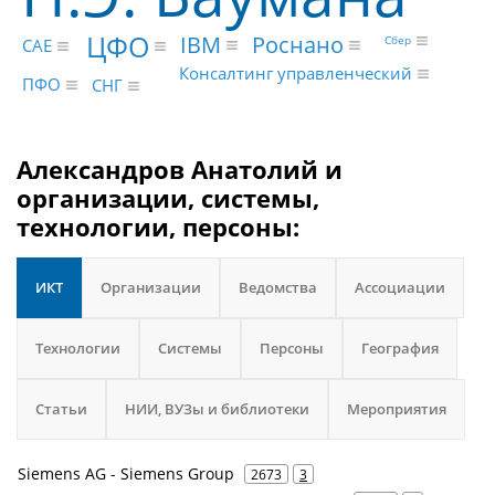
ЦФО
IBM
Роснано
Сбер
CAE
Консалтинг управленческий
ПФО
СНГ
Александров Анатолий и
организации, системы,
технологии, персоны:
ИКТ
Организации
Ведомства
Ассоциации
Технологии
Системы
Персоны
География
Статьи
НИИ, ВУЗы и библиотеки
Мероприятия
Siemens AG - Siemens Group
2673
3