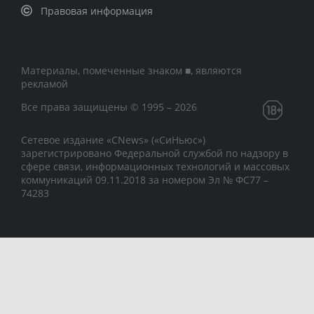
Правовая информация
Материалы, помеченные знаком ■, являются
рекламой
Все права защищены © 1995 – 2026
Сетевое издание «CNews» («СиНьюс»)
зарегистрировано Федеральной службой по надзору в
сфере связи, информационных технологий и массовых
коммуникаций 09.11.2018 за номером Эл № ФС77 –
74283