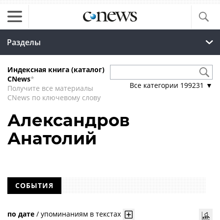
Разделы
Индексная книга (каталог)
CNews
*
Все категории
199231
▼
Получите все материалы
CNews по ключевому слову
Александров
Анатолий
СОБЫТИЯ
по дате
/
упоминаниям в текстах