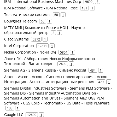
IBM - International Business Machines Corp
9699
3
IBM Rational Software - IBM Rational Rose
181
1
Телематические системы
60
1
Bouygues Telecom
65
1
МГТУ МИЦ Композиты России НОЦ - Научно-
образовательный центр
2
1
Cisco Systems
5372
1
Intel Corporation
12811
1
Nokia Corporation - Nokia Oyj
5804
1
Ланит ГК - ЛАборатория Новых Информационных
Технологий - Ланит холдинг
2400
1
Siemens AG - Siemens Russia - Сименс Россия
434
1
Аскон - Ascon - Аскон – Системы проектирования - Аскон
Интеграция - Аскон — интеграционные решения
479
1
Siemens Digital Industries Software - Siemens PLM Software -
Siemens DIS - Siemens Industry Automation Division -
Siemens Automation and Drives - Siemens A&D UGS PLM
Software - UGS Corp - Tecnomatix - US Data - Tesis PLMware
133
1
Google LLC
12690
1