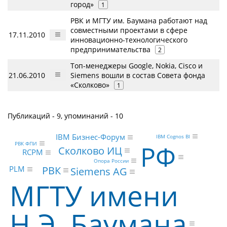
город»
1
РВК и МГТУ им. Баумана работают над
совместными проектами в сфере
17.11.2010
инновационно-технологического
предпринимательства
2
Топ-менеджеры Google, Nokia, Cisco и
21.06.2010
Siemens вошли в состав Совета фонда
«Сколково»
1
Публикаций - 9, упоминаний - 10
IBM Бизнес-Форум
IBM Cognos BI
РФ
РВК ФПИ
Сколково ИЦ
RCPM
Опора России
РВК
PLM
Siemens AG
МГТУ имени
Н.Э. Баумана