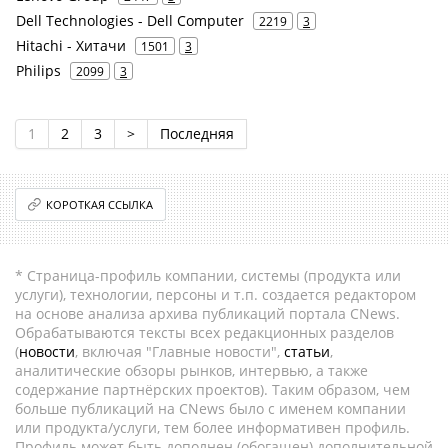
Dell Technologies - Dell Computer
2219
3
Hitachi - Хитачи
1501
3
Philips
2099
3
1
2
3
>
Последняя
КОРОТКАЯ ССЫЛКА
* Страница-профиль компании, системы (продукта или
услуги), технологии, персоны и т.п. создается редактором
на основе анализа архива публикаций портала CNews.
Обрабатываются тексты всех редакционных разделов
(
новости
, включая "Главные новости",
статьи
,
аналитические обзоры рынков, интервью, а также
содержание партнёрских проектов). Таким образом, чем
больше публикаций на CNews было с именем компании
или продукта/услуги, тем более информативен профиль.
Профиль может быть дополнен (обогащен) дополнительной