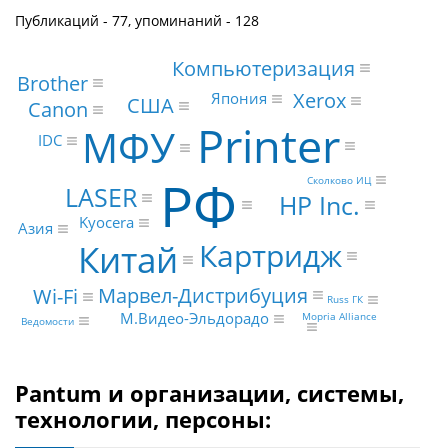
Публикаций - 77, упоминаний - 128
Компьютеризация
Brother
Xerox
Япония
США
Canon
Printer
МФУ
IDC
РФ
Сколково ИЦ
LASER
HP Inc.
Kyocera
Азия
Картридж
Китай
Марвел-Дистрибуция
Wi-Fi
Russ ГК
М.Видео-Эльдорадо
Mopria Alliance
Ведомости
Pantum и организации, системы,
технологии, персоны: