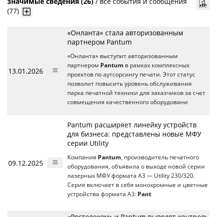
значимые сведения (26)
/
все события и сообщения
(77)
«Онланта» стала авторизованным
партнером Pantum
«Онланта» выступит авторизованным
партнером
Pantum
в рамках комплексных
13.01.2026
проектов по аутсорсингу печати. Этот статус
позволит повысить уровень обслуживания
парка печатной техники для заказчиков за счет
совмещения качественного оборудовани
Pantum расширяет линейку устройств
для бизнеса: представлены новые МФУ
серии Utility
Компания
Pantum
, производитель печатного
09.12.2025
оборудования, объявила о выходе новой серии
лазерных МФУ формата А3 — Utility 230/320.
Серия включает в себя монохромные и цветные
устройства формата А3:
Pant
«Ростелеком» и Pantum выводят контроль