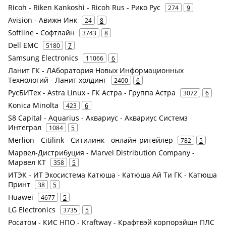
Ricoh - Riken Kankoshi - Ricoh Rus - Рико Рус
274
9
Avision - Авижн Инк
24
8
Softline - Софтлайн
3743
8
Dell EMC
5180
7
Samsung Electronics
11066
6
Ланит ГК - ЛАборатория Новых Информационных
Технологий - Ланит холдинг
2400
6
РусБИТех - Astra Linux - ГК Астра - Группа Астра
3072
6
Konica Minolta
423
6
S8 Capital - Aquarius - Аквариус - Аквариус Системз
Интеграл
1084
5
Merlion - Citilink - Ситилинк - онлайн-ритейлер
782
5
Марвел-Дистрибуция - Marvel Distribution Company -
Марвел КТ
358
5
ИТЭК - ИТ Экосистема Катюша - Катюша Ай Ти ГК - Катюша
Принт
38
5
Huawei
4677
5
LG Electronics
3735
5
Росатом - КИС НПО - Kraftway - Крафтвэй корпорэйшн ПЛС