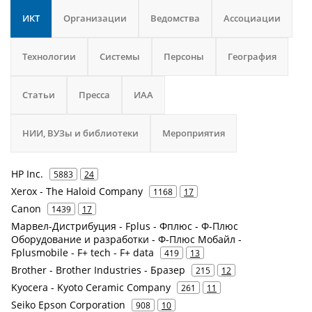
ИКТ
Организации
Ведомства
Ассоциации
Технологии
Системы
Персоны
География
Статьи
Пресса
ИАА
НИИ, ВУЗы и библиотеки
Мероприятия
HP Inc.
5883
24
Xerox - The Haloid Company
1168
17
Canon
1439
17
Марвел-Дистрибуция - Fplus - Фплюс - Ф-Плюс
Оборудование и разработки - Ф-Плюс Мобайл -
Fplusmobile - F+ tech - F+ data
419
13
Brother - Brother Industries - Бразер
215
12
Kyocera - Kyoto Ceramic Company
261
11
Seiko Epson Corporation
908
10