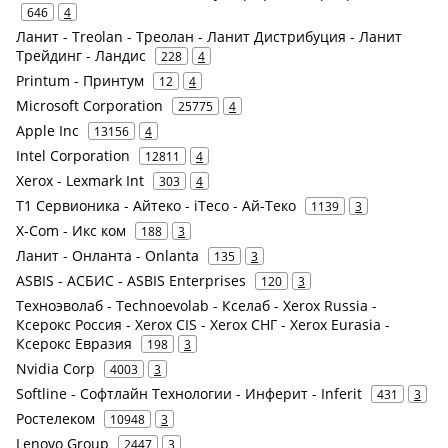
646
4
Ланит - Treolan - Треолан - Ланит Дистрибуция - Ланит
Трейдинг - Ландис
228
4
Printum - Принтум
12
4
Microsoft Corporation
25775
4
Apple Inc
13156
4
Intel Corporation
12811
4
Xerox - Lexmark Int
303
4
Т1 Сервионика - Айтеко - iTeco - Ай-Теко
1139
3
X-Com - Икс ком
188
3
Ланит - Онланта - Onlanta
135
3
ASBIS - АСБИС - ASBIS Enterprises
120
3
Техноэволаб - Technoevolab - Кселаб - Xerox Russia -
Ксерокс Россия - Xerox CIS - Xerox СНГ - Xerox Eurasia -
Ксерокс Евразия
198
3
Nvidia Corp
4003
3
Softline - Софтлайн Технологии - Инферит - Inferit
431
3
Ростелеком
10948
3
Lenovo Group
2447
3