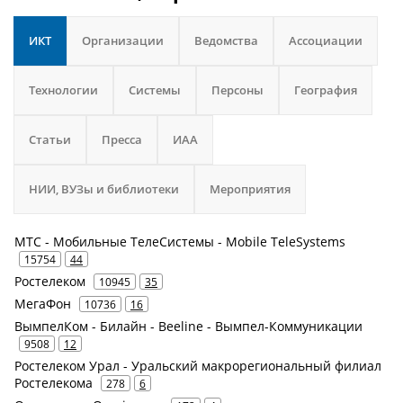
ИКТ
Организации
Ведомства
Ассоциации
Технологии
Системы
Персоны
География
Статьи
Пресса
ИАА
НИИ, ВУЗы и библиотеки
Мероприятия
МТС - Мобильные ТелеСистемы - Mobile TeleSystems
15754
44
Ростелеком
10945
35
МегаФон
10736
16
ВымпелКом - Билайн - Beeline - Вымпел-Коммуникации
9508
12
Ростелеком Урал - Уральский макрорегиональный филиал
Ростелекома
278
6