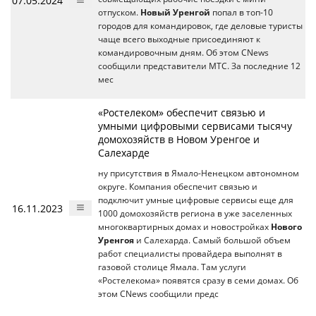
07.05.2024
отпуском.
Новый Уренгой
попал в топ-10
городов для командировок, где деловые туристы
чаще всего выходные присоединяют к
командировочным дням. Об этом CNews
сообщили представители МТС. За последние 12
мес
«Ростелеком» обеспечит связью и
умными цифровыми сервисами тысячу
домохозяйств в Новом Уренгое и
Салехарде
ну присутствия в Ямало-Ненецком автономном
округе. Компания обеспечит связью и
подключит умные цифровые сервисы еще для
16.11.2023
1000 домохозяйств региона в уже заселенных
многоквартирных домах и новостройках
Нового
Уренгоя
и Салехарда. Самый большой объем
работ специалисты провайдера выполнят в
газовой столице Ямала. Там услуги
«Ростелекома» появятся сразу в семи домах. Об
этом CNews сообщили предс