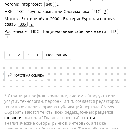
Acronis-Infoprotect
340
2
НКК - ГКС - Группа компаний Систематика
417
2
Мотив - Екатеринбург-2000 - Екатеринбургская сотовая
связь
305
2
Ростелеком - НКС - Национальные кабельные сети
112
1
1
2
3
>
Последняя
КОРОТКАЯ ССЫЛКА
* Страница-профиль компании, системы (продукта или
услуги), технологии, персоны и т.п. создается редактором
на основе анализа архива публикаций портала CNews.
Обрабатываются тексты всех редакционных разделов
(
новости
, включая "Главные новости",
статьи
,
аналитические обзоры рынков, интервью, а также
содержание партнёрских проектов). Таким образом, чем