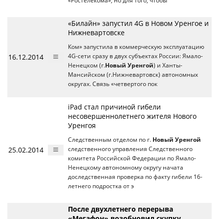
«Ростелекома», но для того, чтобы
«Билайн» запустил 4G в Новом Уренгое и
Нижневартовске
Ком» запустила в коммерческую эксплуатацию
16.12.2014
4G-сети сразу в двух субъектах России: Ямало-
Ненецком (г.
Новый Уренгой
) и Ханты-
Мансийском (г.Нижневартовск) автономных
округах. Связь «четвертого пок
iPad стал причиной гибели
несовершеннолетнего жителя Нового
Уренгоя
Следственным отделом по г.
Новый Уренгой
25.02.2014
следственного управления Следственного
комитета Российской Федерации по Ямало-
Ненецкому автономному округу начата
доследственная проверка по факту гибели 16-
летнего подростка от э
После двухлетнего перерыва
«Мегафон» возобновил скупку