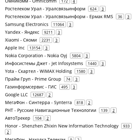
Омникомм - Omnicomm
172
4
Ростелеком Урал - Уралсвязьинформ
624
3
Ростелеком Урал - Уралсвязьинформ - Ермак RMS
36
3
Samsung Electronics
11064
3
Yandex - Яндекс
9211
3
Xiaomi - Сяоми
2231
3
Apple Inc
13154
3
Nokia Corporation - Nokia Oyj
5804
3
Инфосистемы Джет - Jet Infosystems
1440
3
Yota - Скартел - WiMAX Holding
1580
3
Прайм Груп - Prime Group
74
3
Газинформсервис - ГИС
495
3
Google LLC
12687
2
МегаФон - Синтерра - Synterra
818
2
РНТ - Русские Навигационные Технологии
139
2
АвтоТрекер
104
2
Honor - Shenzhen Zhixin New Information Technology
933
2
МегаФон - Находка Телеком
9
2