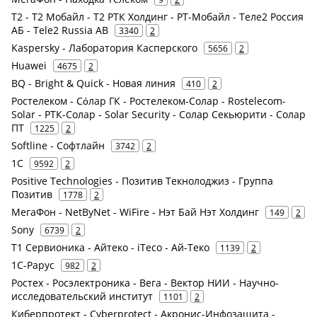
Т2 - Т2 Мобайл - Т2 РТК Холдинг - РТ-Мобайл - Теле2 Россия
АБ - Tele2 Russia AB
3340
2
Kaspersky - Лаборатория Касперского
5656
2
Huawei
4675
2
BQ - Bright & Quick - Новая линия
410
2
Ростелеком - Сόлар ГК - Ростелеком-Солар - Rostelecom-
Solar - РТК-Солар - Solar Security - Солар Секьюрити - Солар
ПТ
1225
2
Softline - Софтлайн
3742
2
1С
9592
2
Positive Technologies - Позитив Текнолоджиз - Группа
Позитив
1778
2
МегаФон - NetByNet - WiFire - Нэт Бай Нэт Холдинг
149
2
Sony
6739
2
Т1 Сервионика - Айтеко - iTeco - Ай-Теко
1139
2
1С-Рарус
982
2
Ростех - Росэлектроника - Вега - Вектор НИИ - Научно-
исследовательский институт
1101
2
Киберпротект - Cyberprotect - Акронис-Инфозащита -