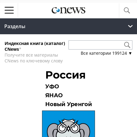
Разделы
Индексная книга (каталог)
CNews
*
Все категории
199124
▼
Получите все материалы
CNews по ключевому слову
Россия
УФО
ЯНАО
Новый Уренгой