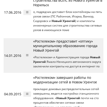
строительства ВОЛС из Нового Уренгоя в
Норильск
17.06.2016
о, подрядчик доставит блок-контейнеры на пять
узлов связи (ПС Районная, Игарка, Ванкор,
Сидоровск и
Новый Уренгой
) и комплекты
инженерных систем для строительства сетевых
узлов в имеющихся поме
«Ростелеком» предоставит «оптику»
муниципальному образованию города
Новый Уренгой
14.01.2016
«Ростелеком» и Администрация города
Новый
Уренгой
Ямало-Ненецкого автономного округа
заключили контракты на доступ в интернет по
«Ростелеком» завершил работы по
модернизации сетей в Новом Уренгое
прокладке домовых распределительных сетей
04.09.2015
завершены, ведется настройка станционного
оборудования. «
Новый Уренгой
почти на cто
процентов обеспечен сетями связи