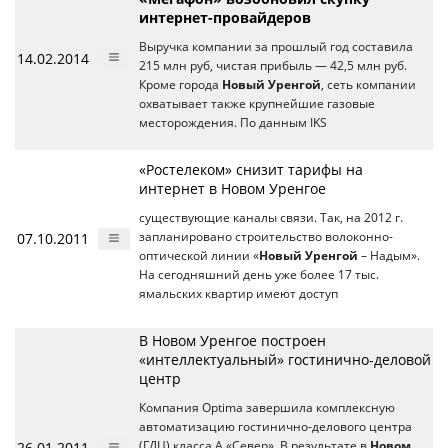
интернет-провайдеров
Выручка компании за прошлый год составила
14.02.2014
215 млн руб, чистая прибыль — 42,5 млн руб.
Кроме города
Новый Уренгой
, сеть компании
охватывает также крупнейшие газовые
месторождения. По данным IKS
«Ростелеком» снизит тарифы на
интернет в Новом Уренгое
существующие каналы связи. Так, на 2012 г.
07.10.2011
запланировано строительство волоконно-
оптической линии «
Новый Уренгой
– Надым».
На сегодняшний день уже более 17 тыс.
ямальских квартир имеют доступ
В Новом Уренгое построен
«интеллектуальный» гостинично-деловой
центр
Компания Optima завершила комплексную
автоматизацию гостинично-делового центра
26.01.2011
(ГДЦ) класса А «Север». В результате в
Новом