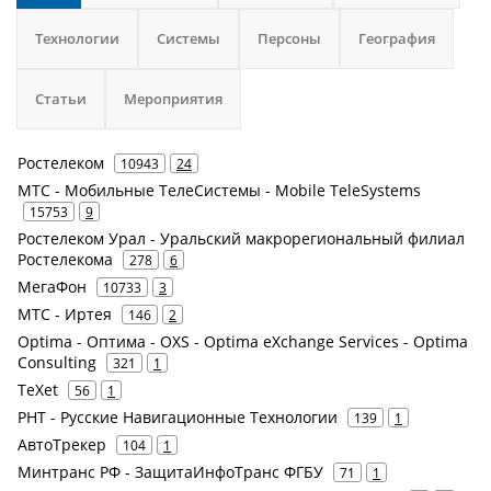
Технологии
Системы
Персоны
География
Статьи
Мероприятия
Ростелеком
10943
24
МТС - Мобильные ТелеСистемы - Mobile TeleSystems
15753
9
Ростелеком Урал - Уральский макрорегиональный филиал
Ростелекома
278
6
МегаФон
10733
3
МТС - Иртея
146
2
Optima - Оптима - OXS - Optima eXchange Services - Optima
Consulting
321
1
TeXet
56
1
РНТ - Русские Навигационные Технологии
139
1
АвтоТрекер
104
1
Минтранс РФ - ЗащитаИнфоТранс ФГБУ
71
1