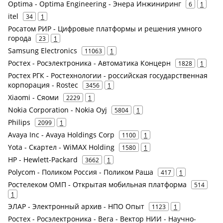
Optima - Optima Engineering - Энера Инжиниринг
6
1
itel
34
1
Росатом РИР - Цифровые платформы и решения умного
города
23
1
Samsung Electronics
11063
1
Ростех - Росэлектроника - Автоматика Концерн
1828
1
Ростех РГК - Ростехнологии - российская государственная
корпорация - Rostec
3456
1
Xiaomi - Сяоми
2229
1
Nokia Corporation - Nokia Oyj
5804
1
Philips
2099
1
Avaya Inc - Avaya Holdings Corp
1100
1
Yota - Скартел - WiMAX Holding
1580
1
HP - Hewlett-Packard
3662
1
Polycom - Поликом Россия - Поликом Раша
417
1
Ростелеком ОМП - Открытая мобильная платформа
514
1
ЭЛАР - Электронный архив - НПО Опыт
1123
1
Ростех - Росэлектроника - Вега - Вектор НИИ - Научно-