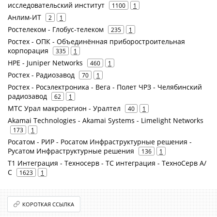
исследовательский институт
1100
1
Анлим-ИТ
2
1
Ростелеком - Глобус-телеком
235
1
Ростех - ОПК - Объединённая приборостроительная
корпорация
335
1
HPE - Juniper Networks
460
1
Ростех - Радиозавод
70
1
Ростех - Росэлектроника - Вега - Полет ЧРЗ - Челябинский
радиозавод
62
1
МТС Урал макрорегион - Уралтел
40
1
Akamai Technologies - Akamai Systems - Limelight Networks
173
1
Росатом - РИР - Росатом Инфраструктурные решения -
Русатом Инфраструктурные решения
136
1
Т1 Интеграция - Техносерв - ТС интеграция - ТехноСерв А/
С
1623
1
КОРОТКАЯ ССЫЛКА