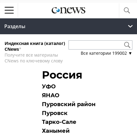
Разделы
Индексная книга (каталог)
CNews
*
Все категории
199002
▼
Получите все материалы
CNews по ключевому слову
Россия
УФО
ЯНАО
Пуровский район
Пуровск
Тарко-Сале
Ханымей