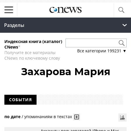
Разделы
Индексная книга (каталог)
CNews
*
Все категории
199231
▼
Получите все материалы
CNews по ключевому слову
Захарова Мария
СОБЫТИЯ
по дате
/
упоминаниям в текстах
Аккаунты пользователей iPhone и Mac