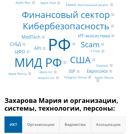
Apple Mac
Apple iPad
ЕМИАС Электронный рецепт
Финансовый сектор
Кибербезопасность
ИТ-экосистема
РФ
MedTech
Scam
СУБД
API
ЦФО
X Corp
США
МИД РФ
Eutelsat
Евросоюз
ISP
Apple Inc
Apple Russia
Telegram Group
Apple iPhone
Amazon Inc
Захарова Мария и организации,
системы, технологии, персоны:
ИКТ
Организации
Ведомства
Ассоциации