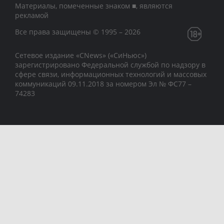
Материалы, помеченные знаком ■, являются
рекламой
Все права защищены © 1995 – 2026
Сетевое издание «CNews» («СиНьюс»)
зарегистрировано Федеральной службой по надзору в
сфере связи, информационных технологий и массовых
коммуникаций 09.11.2018 за номером Эл № ФС77 –
74283