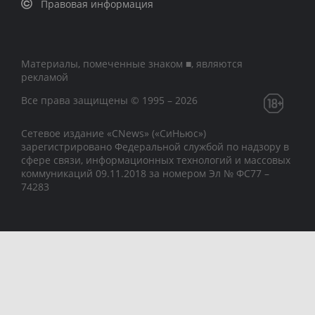
Правовая информация
Материалы, помеченные знаком ■, являются
рекламой
Все права защищены © 1995 – 2026
Сетевое издание «CNews» («СиНьюс»)
зарегистрировано Федеральной службой по надзору в
сфере связи, информационных технологий и массовых
коммуникаций 09.11.2018 за номером Эл № ФС77 –
74283