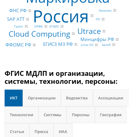
Россия
ФНС РФ
Нанолек
SAP ATT
IOI
ОРФЕ
Tashir
ЕГАИС
Utrace
Cloud Computing
Минцифры РФ
ЕГИСЗ МЗ РФ
ФФОМС РФ
Sanofi
Linux OS
ФГИС МДЛП и организации,
системы, технологии, персоны:
ИКТ
Организации
Ведомства
Ассоциации
Технологии
Системы
Персоны
География
Статьи
Пресса
ИАА