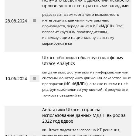
произведенных контрактными заводами
редоставит фармкомпаниям возможность
28.08.2024
интеграции с данными контрактных
производств, переданных в ИС «
МДЛП
». Это
позволит крупным производителям,
использующим национальную систему
маркировки в ка
Utrace обновила облачную платформу
Utrace Analytics
ми данными, доступными из информационной
10.06.2024
системы мониторинга движения лекарственных
препаратов (ИС «
МДЛП
»), а также внесли в неё
ряд функциональных улучшений. В результате
точность сведений по
Аналитики Utrace: спрос на
использование данных МДЛП вырос за
2022 год вдвое
ки Utrace подсчитал: спрос на ИТ-решения,
которые помогают автоматически