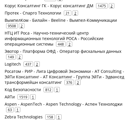
Корус Консалтинг ГК - Корус консалтинг ДМ
1475
2
Протек - Спарго Технологии
21
2
ВымпелКом - Билайн - Beeline - Вымпел-Коммуникации
9508
2
НТЦ ИТ Роса - Научно-технический центр
информационных технологий РОСА - Российские
операционные системы
448
2
Эвотор - Платформа ОФД - Оператор фискальных данных
149
2
Logitech
437
2
Росатом - РИР - Лига Цифровой Экономики - AT Consulting -
ЭйТи Консалтинг - АТ Консалтинг - Группа ЭйТи - Эдвансед
трансформейшн консалтинг
376
2
Код Безопасности
812
1
АйТи
1519
1
Aspen - AspenTech - Aspen Technology - Аспен Технолоджи
63
1
Zebra Technologies
158
1