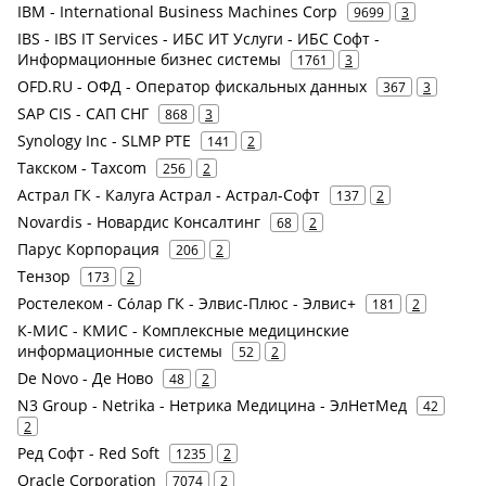
IBM - International Business Machines Corp
9699
3
IBS - IBS IT Services - ИБС ИТ Услуги - ИБС Софт -
Информационные бизнес системы
1761
3
OFD.RU - ОФД - Оператор фискальных данных
367
3
SAP CIS - САП СНГ
868
3
Synology Inc - SLMP PTE
141
2
Такском - Taxcom
256
2
Астрал ГК - Калуга Астрал - Астрал-Софт
137
2
Novardis - Новардис Консалтинг
68
2
Парус Корпорация
206
2
Тензор
173
2
Ростелеком - Сόлар ГК - Элвис-Плюс - Элвис+
181
2
К-МИС - КМИС - Комплексные медицинские
информационные системы
52
2
De Novo - Де Ново
48
2
N3 Group - Netrika - Нетрика Медицина - ЭлНетМед
42
2
Ред Софт - Red Soft
1235
2
Oracle Corporation
7074
2