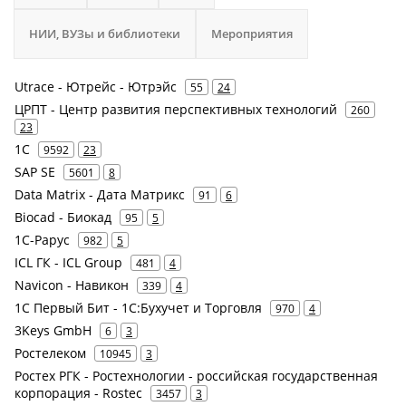
НИИ, ВУЗы и библиотеки
Мероприятия
Utrace - Ютрейс - Ютрэйс
55
24
ЦРПТ - Центр развития перспективных технологий
260
23
1С
9592
23
SAP SE
5601
8
Data Matrix - Дата Матрикс
91
6
Biocad - Биокад
95
5
1С-Рарус
982
5
ICL ГК - ICL Group
481
4
Navicon - Навикон
339
4
1С Первый Бит - 1С:Бухучет и Торговля
970
4
3Keys GmbH
6
3
Ростелеком
10945
3
Ростех РГК - Ростехнологии - российская государственная
корпорация - Rostec
3457
3