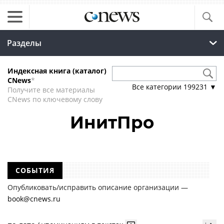
Разделы
Индексная книга (каталог)
CNews
*
Все категории
199231
▼
Получите все материалы
CNews по ключевому слову
ИнитПро
СОБЫТИЯ
Опубликовать/исправить описание организации —
book@cnews.ru