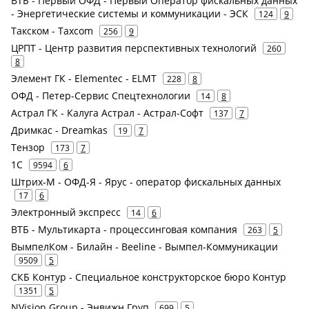
ВТБ - Первый ОФД - Первый Оператор фискальных данных
- Энергетические системы и коммуникации - ЭСК
124
9
Такском - Taxcom
256
9
ЦРПТ - Центр развития перспективных технологий
260
8
Элемент ГК - Elementec - ELMT
228
8
ОФД - Петер-Сервис Спецтехнологии
14
8
Астрал ГК - Калуга Астрал - Астрал-Софт
137
7
Дримкас - Dreamkas
19
7
Тензор
173
7
1С
9594
6
Штрих-М - ОФД-Я - Ярус - оператор фискальных данных
17
6
Электронный экспресс
14
6
ВТБ - Мультикарта - процессинговая компания
263
5
ВымпелКом - Билайн - Beeline - Вымпел-Коммуникации
9509
5
СКБ Контур - Специальное конструкторское бюро Контур
1351
5
NVision Group - Энвижн Груп
699
5