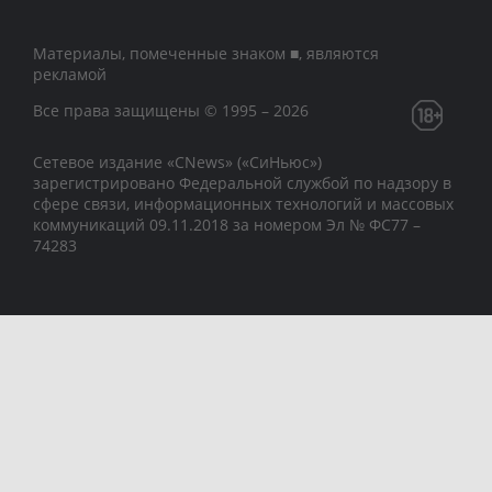
Материалы, помеченные знаком ■, являются
рекламой
Все права защищены © 1995 – 2026
Сетевое издание «CNews» («СиНьюс»)
зарегистрировано Федеральной службой по надзору в
сфере связи, информационных технологий и массовых
коммуникаций 09.11.2018 за номером Эл № ФС77 –
74283