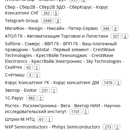
Сбер - Сбер2В - Cбер2B ЭДО - СберКорус - Корус
Консалтинг СНГ
262
5
Telegram Group
2940
3
МегаФон - Nexign - Нэксайн - Петер-Сервис
346
3
АТОЛ ГК - Автоматизация Торговли и Логистики
321
2
Softline - Сомерс - ВВП ГК - ВПП ГК - Ваш платежный
проводник - Subtotal - Первый элемент - CrestWave
Technologies - КрестВэйв Технолоджис - CrestWave
Electronics - КрестВэйв Электроникс - Sky Technologies -
Скайтех
42
1
Счётмаш
3
1
Корус Консалтинг ГК - Корус консалтинг ДМ
1476
1
Эвотор - Evotor
231
1
1С-Рарус
982
1
Ростех - Росэлектроника - Вега - Вектор НИИ - Научно-
исследовательский институт
1101
1
Штрих-М НТЦ
65
1
NXP Semiconductors - Philips Semiconductors
273
1