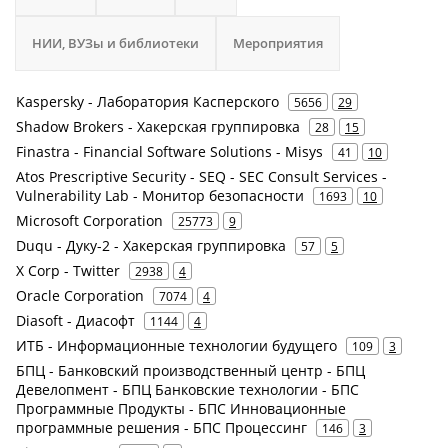
НИИ, ВУЗы и библиотеки
Мероприятия
Kaspersky - Лаборатория Касперского
5656
29
Shadow Brokers - Хакерская группировка
28
15
Finastra - Financial Software Solutions - Misys
41
10
Atos Prescriptive Security - SEQ - SEC Consult Services -
Vulnerability Lab - Монитор безопасности
1693
10
Microsoft Corporation
25773
9
Duqu - Дуку-2 - Хакерская группировка
57
5
X Corp - Twitter
2938
4
Oracle Corporation
7074
4
Diasoft - Диасофт
1144
4
ИТБ - Информационные технологии будущего
109
3
БПЦ - Банковский производственный центр - БПЦ
Девелопмент - БПЦ Банковские технологии - БПС
Программные Продукты - БПС Инновационные
программные решения - БПС Процессинг
146
3