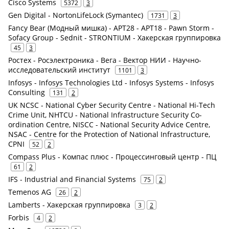
Cisco Systems
5372
3
Gen Digital - NortonLifeLock (Symantec)
1731
3
Fancy Bear (Модный мишка) - APT28 - APT18 - Pawn Storm -
Sofacy Group - Sednit - STRONTIUM - Хакерская группировка
45
3
Ростех - Росэлектроника - Вега - Вектор НИИ - Научно-
исследовательский институт
1101
3
Infosys - Infosys Technologies Ltd - Infosys Systems - Infosys
Consulting
131
2
UK NCSC - National Cyber Security Centre - National Hi-Tech
Crime Unit, NHTCU - National Infrastructure Security Co-
ordination Centre, NISCC - National Security Advice Centre,
NSAC - Centre for the Protection of National Infrastructure,
CPNI
52
2
Compass Plus - Компас плюс - Процессинговый центр - ПЦ
61
2
IFS - Industrial and Financial Systems
75
2
Temenos AG
26
2
Lamberts - Хакерская группировка
3
2
Forbis
4
2