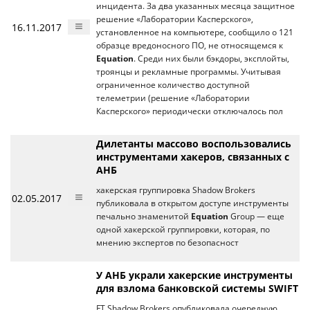
инцидента. За два указанных месяца защитное
решение «Лаборатории Касперского»,
16.11.2017
установленное на компьютере, сообщило о 121
образце вредоносного ПО, не относящемся к
Equation
. Среди них были бэкдоры, эксплойты,
троянцы и рекламные программы. Учитывая
ограниченное количество доступной
телеметрии (решение «Лаборатории
Касперского» периодически отключалось пол
Дилетанты массово воспользовались
инструментами хакеров, связанных с
АНБ
хакерская группировка Shadow Brokers
02.05.2017
публиковала в открытом доступе инструменты
печально знаменитой
Equation
Group — еще
одной хакерской группировки, которая, по
мнению экспертов по безопасност
У АНБ украли хакерские инструменты
для взлома банковской системы SWIFT
FT Shadow Brokers опубликовала очередную