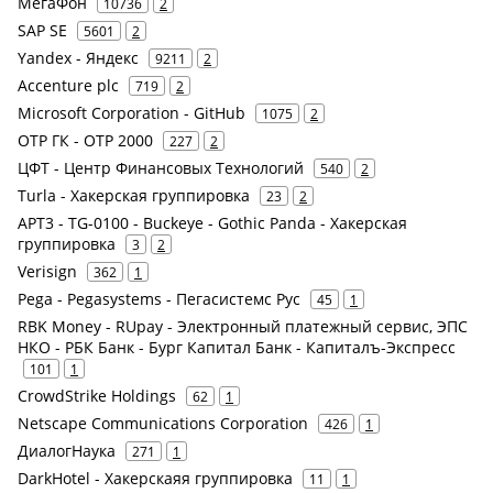
МегаФон
10736
2
SAP SE
5601
2
Yandex - Яндекс
9211
2
Accenture plc
719
2
Microsoft Corporation - GitHub
1075
2
ОТР ГК - ОТР 2000
227
2
ЦФТ - Центр Финансовых Технологий
540
2
Turla - Хакерская группировка
23
2
APT3 - TG-0100 - Buckeye - Gothic Panda - Хакерская
группировка
3
2
Verisign
362
1
Pega - Pegasystems - Пегасистемс Рус
45
1
RBK Money - RUpay - Электронный платежный сервис, ЭПС
НКО - РБК Банк - Бург Капитал Банк - Капиталъ-Экспресс
101
1
CrowdStrike Holdings
62
1
Netscape Communications Corporation
426
1
ДиалогНаука
271
1
DarkHotel - Хакерскаяя группировка
11
1