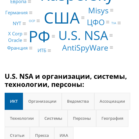
Европа
Misys
США
Германия
ЦФО
OCP
NYT
TIA
РФ
U.S. NSA
X Corp
Oracle
AntiSpyWare
Франция
ИТБ
U.S. NSA и организации, системы,
технологии, персоны:
ИКТ
Организации
Ведомства
Ассоциации
Технологии
Системы
Персоны
География
Статьи
Пресса
ИАА