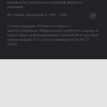
Материалы, помеченные знаком ■, являются
рекламой
Все права защищены © 1995 – 2026
Сетевое издание «CNews» («СиНьюс»)
зарегистрировано Федеральной службой по надзору в
сфере связи, информационных технологий и массовых
коммуникаций 09.11.2018 за номером Эл № ФС77 –
74283