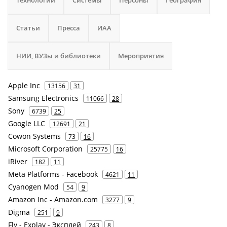
Технологии
Системы
Персоны
География
Статьи
Пресса
ИАА
НИИ, ВУЗы и библиотеки
Мероприятия
Apple Inc
13156
31
Samsung Electronics
11066
28
Sony
6739
25
Google LLC
12691
21
Cowon Systems
73
16
Microsoft Corporation
25775
16
iRiver
182
11
Meta Platforms - Facebook
4621
11
Cyanogen Mod
54
9
Amazon Inc - Amazon.com
3277
9
Digma
251
9
Fly - Explay - Эксплей
243
8