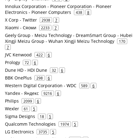
Innolux Corporation - Pioneer Corporation - Pioneer
Electronics - Pioneer Computers
438
8
X Corp - Twitter
2938
7
Xiaomi - Сяоми
2233
7
Geely Group - Meizu Technology - DreamSmart Group - Hubei
Xingji Meizu Group - Wuhan Xingji Meizu Technology
170
7
JVC Kenwood
422
6
Prology
72
6
Dune HD - HDI Dune
32
6
BBK OnePlus
298
6
Western Digital Corporation - WDC
589
6
Yandex - Яндекс
9216
6
Philips
2099
6
Wexler
61
5
Sigma Designs
18
5
Qualcomm Technologies
1974
5
LG Electronics
3735
5