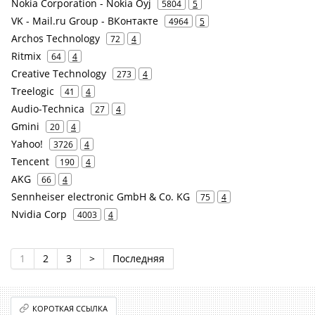
Nokia Corporation - Nokia Oyj
5804
5
VK - Mail.ru Group - ВКонтакте
4964
5
Archos Technology
72
4
Ritmix
64
4
Creative Technology
273
4
Treelogic
41
4
Audio-Technica
27
4
Gmini
20
4
Yahoo!
3726
4
Tencent
190
4
AKG
66
4
Sennheiser electronic GmbH & Co. KG
75
4
Nvidia Corp
4003
4
1
2
3
>
Последняя
КОРОТКАЯ ССЫЛКА