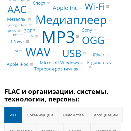
Wi-Fi
Спорт
AAC
Apple Inc
Медиаплеер
Металлы
Cyanogen Mod
MP3
Sony
3GPP
Spotify
OGG
ВТБ
VK
CNews
WAV
USB
IOI
iRiver
Ergonomics
Microsoft Windows
Apple iPod
Торговля розничная
FLAC и организации, системы,
технологии, персоны:
ИКТ
Организации
Ведомства
Ассоциации