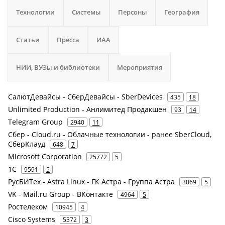
Технологии
Системы
Персоны
География
Статьи
Пресса
ИАА
НИИ, ВУЗы и библиотеки
Мероприятия
СалютДевайсы - СберДевайсы - SberDevices
435
18
Unlimited Production - Анлимитед Продакшен
93
14
Telegram Group
2940
11
Сбер - Cloud.ru - Облачные технологии - ранее SberCloud,
СберКлауд
648
7
Microsoft Corporation
25772
5
1С
9591
5
РусБИТех - Astra Linux - ГК Астра - Группа Астра
3069
5
VK - Mail.ru Group - ВКонтакте
4964
5
Ростелеком
10945
4
Cisco Systems
5372
3