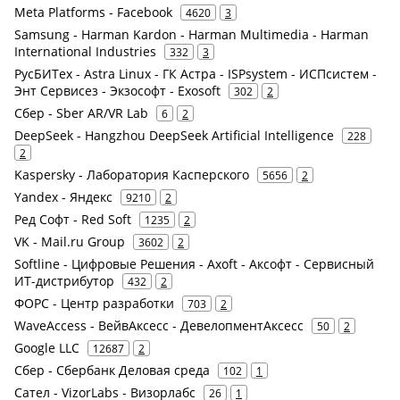
Meta Platforms - Facebook
4620
3
Samsung - Harman Kardon - Harman Multimedia - Harman
International Industries
332
3
РусБИТех - Astra Linux - ГК Астра - ISPsystem - ИСПсистем -
Энт Сервисез - Экзософт - Exosoft
302
2
Сбер - Sber AR/VR Lab
6
2
DeepSeek - Hangzhou DeepSeek Artificial Intelligence
228
2
Kaspersky - Лаборатория Касперского
5656
2
Yandex - Яндекс
9210
2
Ред Софт - Red Soft
1235
2
VK - Mail.ru Group
3602
2
Softline - Цифровые Решения - Axoft - Аксофт - Сервисный
ИТ-дистрибутор
432
2
ФОРС - Центр разработки
703
2
WaveAccess - ВейвАксесс - ДевелопментАксесс
50
2
Google LLC
12687
2
Сбер - Сбербанк Деловая среда
102
1
Сател - VizorLabs - Визорлабс
26
1