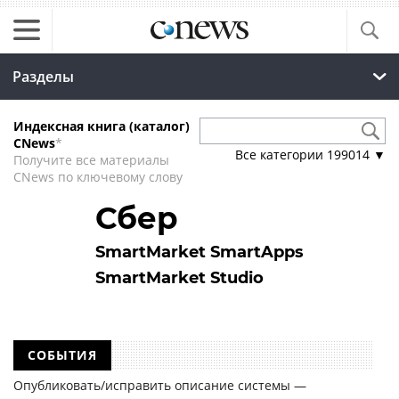
Разделы
Индексная книга (каталог)
CNews
*
Все категории
199014
▼
Получите все материалы
CNews по ключевому слову
Сбер
SmartMarket SmartApps
SmartMarket Studio
СОБЫТИЯ
Опубликовать/исправить описание системы —