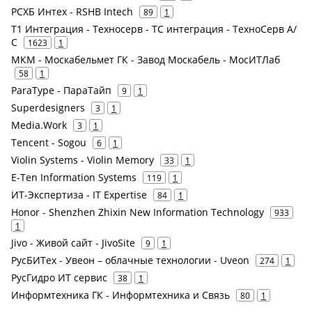
РСХБ Интех - RSHB Intech
89
1
Т1 Интеграция - Техносерв - ТС интеграция - ТехноСерв А/
С
1623
1
МКМ - Москабельмет ГК - Завод Москабель - МосИТЛаб
58
1
ParaType - ПараТайп
9
1
Superdesigners
3
1
Media.Work
3
1
Tencent - Sogou
6
1
Violin Systems - Violin Memory
33
1
E-Ten Information Systems
119
1
ИТ-Экспертиза - IT Expertise
84
1
Honor - Shenzhen Zhixin New Information Technology
933
1
Jivo - Живой сайт - JivoSite
9
1
РусБИТех - Увеон – облачные технологии - Uveon
274
1
РусГидро ИТ сервис
38
1
Информтехника ГК - Информтехника и Связь
80
1