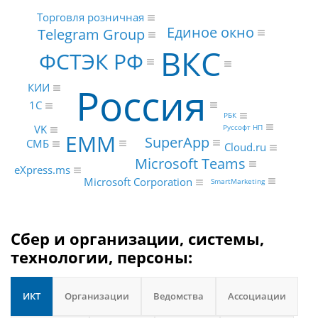
Торговля розничная
Единое окно
Telegram Group
ВКС
ФСТЭК РФ
Россия
КИИ
1С
РБК
Руссофт НП
VK
EMM
SuperApp
СМБ
Cloud.ru
Microsoft Teams
eXpress.ms
Microsoft Corporation
SmartMarketing
Сбер и организации, системы,
технологии, персоны:
ИКТ
Организации
Ведомства
Ассоциации