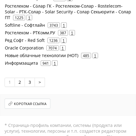
Ростелеком - Сόлар ГК - Ростелеком-Солар - Rostelecom-
Solar - РТК-Солар - Solar Security - Солар Секьюрити - Солар
ПТ
1225
1
Softline - Софтлайн
3743
1
Ростелеком - РТКомм.РУ
387
1
Ред Софт - Red Soft
1236
1
Oracle Corporation
7074
1
Новые облачные технологии (НОТ)
485
1
Информзащита
941
1
1
2
3
>
КОРОТКАЯ ССЫЛКА
* Страница-профиль компании, системы (продукта или
услуги), технологии, персоны и т.п. создается редактором