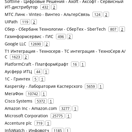
Softline - Цифровые Решения - Axoft - Аксофт - Сервисный
ИТ-дистрибутор
432
2
МТС Линк - Vinteo - Винтео - АльтерСвязь
124
2
UIPath
119
2
Сбер - Сбербанк Технологии - СберТех - SberTech
807
2
Газинформсервис - ГИС
496
2
Google LLC
12690
2
Т1 Интеграция - Техносерв - ТС интеграция - ТехноСерв А/
С
1623
2
PlatformCraft - ПлатформКрафт
16
1
Аусферр ИТЦ
44
1
1С - Гринтех
5
1
Kaspersky - Лаборатория Касперского
5659
1
МегаФон
10742
1
Cisco Systems
5372
1
Amazon Inc - Amazon.com
3277
1
Microsoft Corporation
25775
1
Accenture plc
719
1
InfoWatch - Инфовотч
1185
1