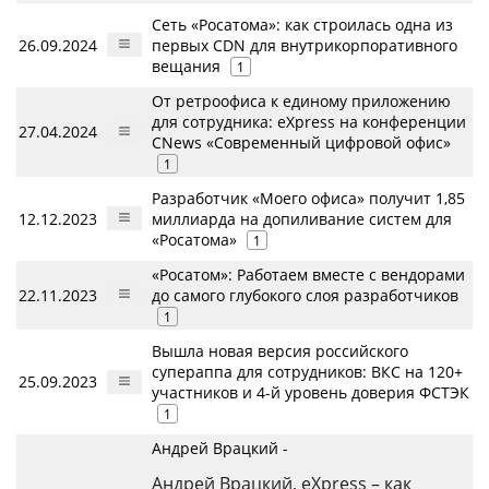
Сеть «Росатома»: как строилась одна из
26.09.2024
первых CDN для внутрикорпоративного
вещания
1
От ретроофиса к единому приложению
для сотрудника: eXpress на конференции
27.04.2024
CNews «Современный цифровой офис»
1
Разработчик «Моего офиса» получит 1,85
12.12.2023
миллиарда на допиливание систем для
«Росатома»
1
«Росатом»: Работаем вместе с вендорами
22.11.2023
до самого глубокого слоя разработчиков
1
Вышла новая версия российского
супераппа для сотрудников: ВКС на 120+
25.09.2023
участников и 4-й уровень доверия ФСТЭК
1
Андрей Врацкий -
Андрей Врацкий, eXpress – как