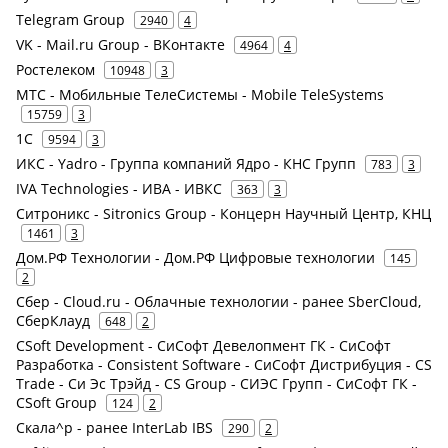
Telegram Group
2940
4
VK - Mail.ru Group - ВКонтакте
4964
4
Ростелеком
10948
3
МТС - Мобильные ТелеСистемы - Mobile TeleSystems
15759
3
1С
9594
3
ИКС - Yadro - Группа компаний Ядро - КНС Групп
783
3
IVA Technologies - ИВА - ИВКС
363
3
Ситроникс - Sitronics Group - Концерн Научный Центр, КНЦ
1461
3
Дом.РФ Технологии - Дом.РФ Цифровые технологии
145
2
Сбер - Cloud.ru - Облачные технологии - ранее SberCloud,
СберКлауд
648
2
CSoft Development - СиСофт Девелопмент ГК - СиСофт
Разработка - Consistent Software - СиСофт Дистрибуция - CS
Trade - Си Эс Трэйд - CS Group - СИЭС Групп - СиСофт ГК -
CSoft Group
124
2
Скала^р - ранее InterLab IBS
290
2