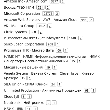
Amazon Inc - Amazon.com
3277
2
Восход ФГБУ НИИ
721
2
Microsoft Corporation
25775
2
Amazon Web Services - AWS - Amazon Cloud
948
2
VK - Mail.ru Group
3602
2
Citrix Systems
868
2
Инфосистемы Джет - Jet Infosystems
1440
2
Seiko Epson Corporation
908
1
Русклимат ТПХ - Мастер Дата
60
1
НЛМК ИТ - НЛМК Информационные технологии - НЛМК
Лаборатория совместных инноваций
15
1
Масштабные решения
19
1
Veneta System - Венета Систем - Clever bros - Клевер
Бразерс
15
1
SILA Union - СИЛА Юнион
24
1
Unlimited Production - Анлимитед Продакшен
93
1
CloudEyE
8
1
Neutronix - Нейтроникс
9
1
ИБИК - IBIK
11
1