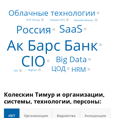
Облачные технологии
OTP Group
Huawei ECS
Билайн Бизнес
SaaS
Россия
Ак Барс Банк
CIO
Big Data
ЦОД
HRM
Biglion
ISO
Колескин Тимур и организации,
системы, технологии, персоны:
ИКТ
Организации
Ведомства
Ассоциации