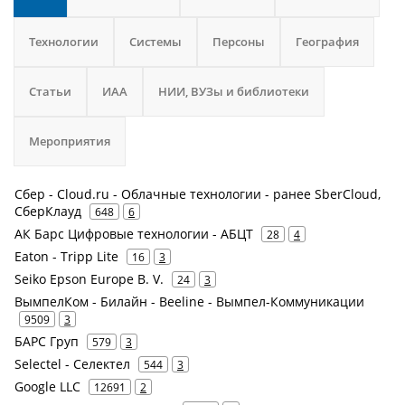
Технологии
Системы
Персоны
География
Статьи
ИАА
НИИ, ВУЗы и библиотеки
Мероприятия
Сбер - Cloud.ru - Облачные технологии - ранее SberCloud,
СберКлауд
648
6
АК Барс Цифровые технологии - АБЦТ
28
4
Eaton - Tripp Lite
16
3
Seiko Epson Europe B. V.
24
3
ВымпелКом - Билайн - Beeline - Вымпел-Коммуникации
9509
3
БАРС Груп
579
3
Selectel - Селектел
544
3
Google LLC
12691
2