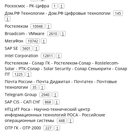
Роскосмос - РК-Цифра
1
1
Дом.РФ Технологии - Дом.РФ Цифровые технологии
145
1
Ростелеком
10948
1
Broadcom - VMware
2610
1
МегаФон
10742
1
SAP SE
5601
1
Intel Corporation
12811
1
Ростелеком - Сόлар ГК - Ростелеком-Солар - Rostelecom-
Solar - РТК-Солар - Solar Security - Солар Секьюрити - Солар
ПТ
1225
1
Почта России - Почта Диджитал - Почтатех - Почтовые
технологии
35
1
Telegram Group
2940
1
SAP CIS - САП СНГ
868
1
НТЦ ИТ Роса - Научно-технический центр
информационных технологий РОСА - Российские
операционные системы
448
1
ОТР ГК - ОТР 2000
227
1