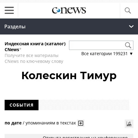
Разделы
Индексная книга (каталог)
CNews
*
Все категории
199231
▼
Получите все материалы
CNews по ключевому слову
Колескин Тимур
СОБЫТИЯ
по дате
/
упоминаниям в текстах
Открыта регистрация на конференцию