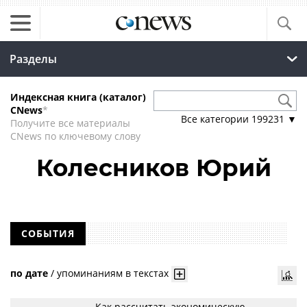
Разделы
Индексная книга (каталог)
CNews
*
Все категории
199231
▼
Получите все материалы
CNews по ключевому слову
Колесников Юрий
СОБЫТИЯ
по дате
/
упоминаниям в текстах
Как рассчитать экономическую