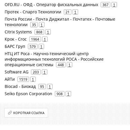
OFD.RU - ОФД - Оператор фискальных данных
367
1
Протек - Спарго Технологии
21
1
Почта России - Почта Диджитал - Почтатех - Почтовые
технологии
35
1
Citrix Systems
868
1
Крок - Croc
1964
1
БАРС Груп
579
1
НТЦ ИТ Роса - Научно-технический центр
информационных технологий РОСА - Российские
операционные системы
448
1
Software AG
203
1
АйТи
1519
1
Biocad - Биокад
95
1
Seiko Epson Corporation
908
1
КОРОТКАЯ ССЫЛКА