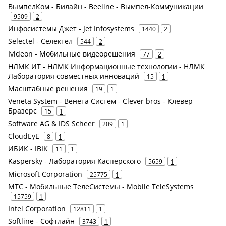
ВымпелКом - Билайн - Beeline - Вымпел-Коммуникации
9509
2
Инфосистемы Джет - Jet Infosystems
1440
2
Selectel - Селектел
544
2
Ivideon - Мобильные видеорешения
77
2
НЛМК ИТ - НЛМК Информационные технологии - НЛМК
Лаборатория совместных инноваций
15
1
Масштабные решения
19
1
Veneta System - Венета Систем - Clever bros - Клевер
Бразерс
15
1
Software AG & IDS Scheer
209
1
CloudEyE
8
1
ИБИК - IBIK
11
1
Kaspersky - Лаборатория Касперского
5659
1
Microsoft Corporation
25775
1
МТС - Мобильные ТелеСистемы - Mobile TeleSystems
15759
1
Intel Corporation
12811
1
Softline - Софтлайн
3743
1