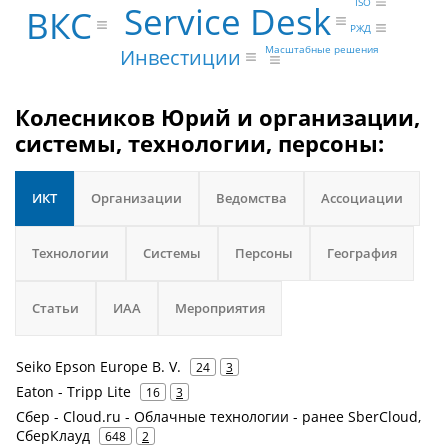
ISO
Service Desk
ВКС
РЖД
Масштабные решения
Инвестиции
Колесников Юрий и организации,
системы, технологии, персоны:
ИКТ
Организации
Ведомства
Ассоциации
Технологии
Системы
Персоны
География
Статьи
ИАА
Мероприятия
Seiko Epson Europe B. V.
24
3
Eaton - Tripp Lite
16
3
Сбер - Cloud.ru - Облачные технологии - ранее SberCloud,
СберКлауд
648
2