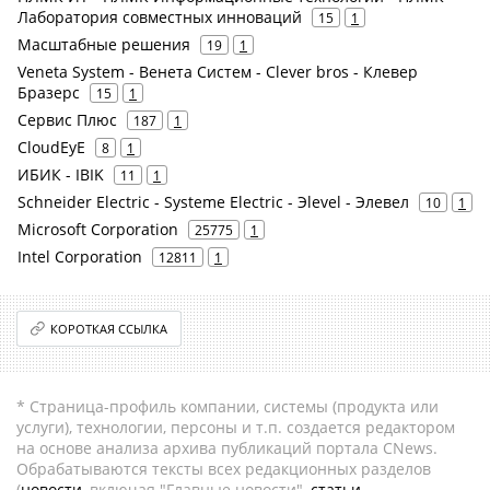
Лаборатория совместных инноваций
15
1
Масштабные решения
19
1
Veneta System - Венета Систем - Clever bros - Клевер
Бразерс
15
1
Сервис Плюс
187
1
CloudEyE
8
1
ИБИК - IBIK
11
1
Schneider Electric - Systeme Electric - Эlevel - Элевел
10
1
Microsoft Corporation
25775
1
Intel Corporation
12811
1
КОРОТКАЯ ССЫЛКА
* Страница-профиль компании, системы (продукта или
услуги), технологии, персоны и т.п. создается редактором
на основе анализа архива публикаций портала CNews.
Обрабатываются тексты всех редакционных разделов
(
новости
, включая "Главные новости",
статьи
,