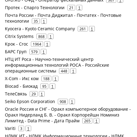
367
1
Протек - Спарго Технологии
21
1
Почта России - Почта Диджитал - Почтатех - Почтовые
технологии
35
1
Kyocera - Kyoto Ceramic Company
261
1
Citrix Systems
868
1
Крок - Croc
1964
1
БАРС Груп
579
1
НТЦ ИТ Роса - Научно-технический центр
информационных технологий РОСА - Российские
операционные системы
448
1
X-Com - Икс ком
188
1
Biocad - Биокад
95
1
ТелеСвязь
29
1
Seiko Epson Corporation
908
1
Oracle Россия и СНГ - Оракл компьютерное оборудование -
Оракл Нидерланд Б. В. - Оракл Корпорейшн Номиниз
Лимитед - Data Prime - Дата Прайм
265
1
Variti
3
1
НЛМК ИТ - НЛМК Информационные технологии - НЛМК