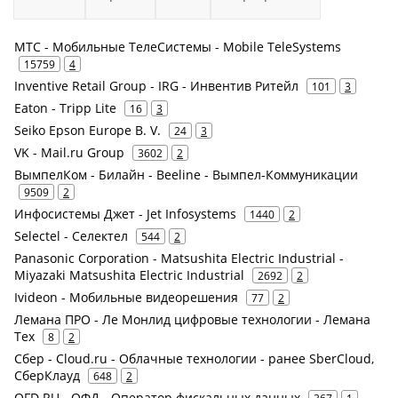
МТС - Мобильные ТелеСистемы - Mobile TeleSystems
15759
4
Inventive Retail Group - IRG - Инвентив Ритейл
101
3
Eaton - Tripp Lite
16
3
Seiko Epson Europe B. V.
24
3
VK - Mail.ru Group
3602
2
ВымпелКом - Билайн - Beeline - Вымпел-Коммуникации
9509
2
Инфосистемы Джет - Jet Infosystems
1440
2
Selectel - Селектел
544
2
Panasonic Corporation - Matsushita Electric Industrial -
Miyazaki Matsushita Electric Industrial
2692
2
Ivideon - Мобильные видеорешения
77
2
Лемана ПРО - Ле Монлид цифровые технологии - Лемана
Тех
8
2
Сбер - Cloud.ru - Облачные технологии - ранее SberCloud,
СберКлауд
648
2
OFD.RU - ОФД - Оператор фискальных данных