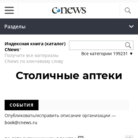
Разделы
Индексная книга (каталог)
CNews
*
Все категории
199231
▼
Получите все материалы
CNews по ключевому слову
Столичные аптеки
СОБЫТИЯ
Опубликовать/исправить описание организации —
book@cnews.ru