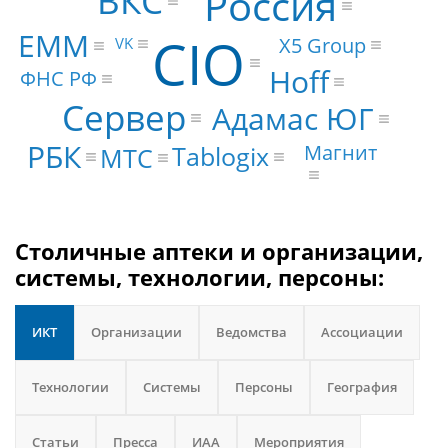
ВКС
Россия
EMM
CIO
X5 Group
VK
Hoff
ФНС РФ
Сервер
Адамас ЮГ
РБК
Магнит
Tablogix
МТС
Столичные аптеки и организации,
системы, технологии, персоны:
ИКТ
Организации
Ведомства
Ассоциации
Технологии
Системы
Персоны
География
Статьи
Пресса
ИАА
Мероприятия