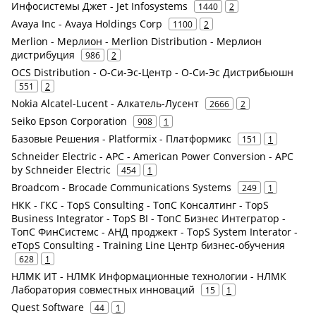
Инфосистемы Джет - Jet Infosystems
1440
2
Avaya Inc - Avaya Holdings Corp
1100
2
Merlion - Мерлион - Merlion Distribution - Мерлион
дистрибуция
986
2
OCS Distribution - О-Си-Эс-Центр - О-Си-Эс Дистрибьюшн
551
2
Nokia Alcatel-Lucent - Алкатель-Лусент
2666
2
Seiko Epson Corporation
908
1
Базовые Решения - Platformix - Платформикс
151
1
Schneider Electric - APC - American Power Conversion - APC
by Schneider Electric
454
1
Broadcom - Brocade Communications Systems
249
1
НКК - ГКС - TopS Consulting - ТопС Консалтинг - TopS
Business Integrator - TopS BI - ТопС Бизнес Интегратор -
ТопС ФинСистемс - АНД проджект - TopS System Interator -
eTopS Consulting - Training Line Центр бизнес-обучения
628
1
НЛМК ИТ - НЛМК Информационные технологии - НЛМК
Лаборатория совместных инноваций
15
1
Quest Software
44
1