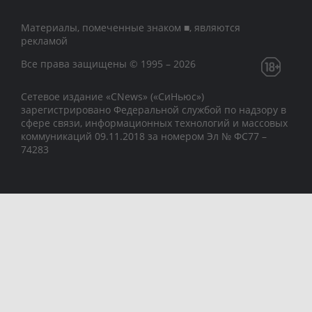
Материалы, помеченные знаком ■, являются
рекламой
Все права защищены © 1995 – 2026
Сетевое издание «CNews» («СиНьюс»)
зарегистрировано Федеральной службой по надзору в
сфере связи, информационных технологий и массовых
коммуникаций 09.11.2018 за номером Эл № ФС77 –
74283