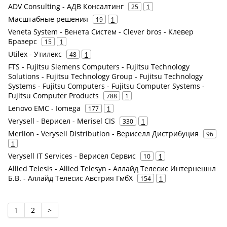
ADV Consulting - АДВ Консалтинг
25
1
Масштабные решения
19
1
Veneta System - Венета Систем - Clever bros - Клевер
Бразерс
15
1
Utilex - Утилекс
48
1
FTS - Fujitsu Siemens Computers - Fujitsu Technology
Solutions - Fujitsu Technology Group - Fujitsu Technology
Systems - Fujitsu Computers - Fujitsu Computer Systems -
Fujitsu Computer Products
788
1
Lenovo EMC - Iomega
177
1
Verysell - Верисел - Merisel CIS
330
1
Merlion - Verysell Distribution - Вериселл Дистрибуция
96
1
Verysell IT Services - Верисел Сервис
10
1
Allied Telesis - Allied Telesyn - Аллайд Телесис Интернешнл
Б.В. - Аллайд Телесис Австрия ГмбХ
154
1
1
2
>