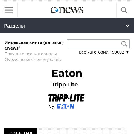
Разделы
Индексная книга (каталог)
CNews
*
Все категории
199002
▼
Получите все материалы
CNews по ключевому слову
Eaton
Tripp Lite
СОБЫТИЯ