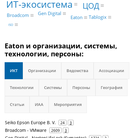
ИТ-экосистема
ЦОД
Gen Digital
Broadcom
Tablogix
Eaton
ISO
Eaton и организации, системы,
технологии, персоны:
ИКТ
Организации
Ведомства
Ассоциации
Технологии
Системы
Персоны
География
Статьи
ИАА
Мероприятия
Seiko Epson Europe B. V.
24
3
Broadcom - VMware
2609
3
Gen Digital - NortonLifeLock (Symantec)