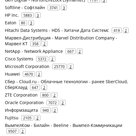
1731
3
Softline - Софтлайн
3741
3
HP Inc.
5883
3
Eaton
80
3
Hitachi Data Systems - HDS - Хитачи Дата Системс
419
2
Марвел-Дистрибуция - Marvel Distribution Company -
Марвел КТ
358
2
NetApp - Network Appliance
667
2
Cisco Systems
5372
2
Microsoft Corporation
25770
2
Huawei
4670
2
Сбер - Cloud.ru - Облачные технологии - ранее SberCloud,
СберКлауд
647
2
ZTE Corporation
800
2
Oracle Corporation
7072
2
Информзащита
940
2
Fujitsu
2105
2
ВымпелКом - Билайн - Beeline - Вымпел-Коммуникации
9507
2