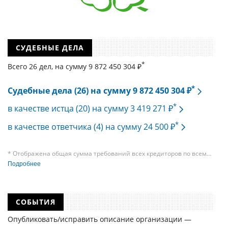
СУДЕБНЫЕ ДЕЛА
*
Всего 26 дел, на cумму 9 872 450 304 ₽
*
Судебные дела (26) на сумму 9 872 450 304 ₽
*
в качестве истца (20) на сумму 3 419 271 ₽
*
в качестве ответчика (4) на сумму 24 500 ₽
* Отображена общая сумма требований всех кредиторов по всем
судебным делам, в рамках которых компания подавала требования
Подробнее
к своим должникам — организациям. При этом, общая сумма
требований всех кредиторов по делу о банкротстве не тождественна
сумме требования одного конкретного кредитора, кредиторов
в одном таком деле может быть несколько десятков, а размеры сумм
СОБЫТИЯ
требований одних могут быть больше или меньше размеров
требований других кредиторов.
Опубликовать/исправить описание организации —