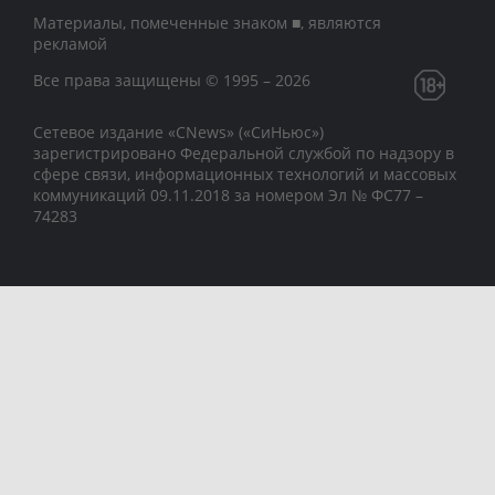
Материалы, помеченные знаком ■, являются
рекламой
Все права защищены © 1995 – 2026
Сетевое издание «CNews» («СиНьюс»)
зарегистрировано Федеральной службой по надзору в
сфере связи, информационных технологий и массовых
коммуникаций 09.11.2018 за номером Эл № ФС77 –
74283