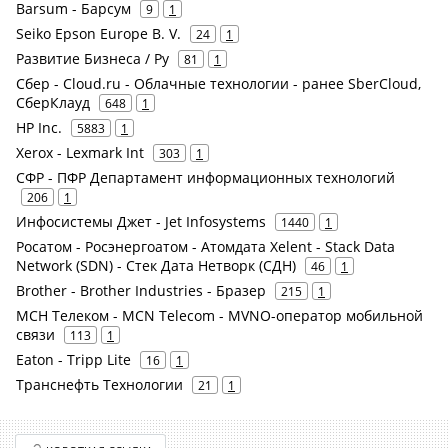
Barsum - Барсум
9
1
Seiko Epson Europe B. V.
24
1
Развитие Бизнеса / Ру
81
1
Сбер - Cloud.ru - Облачные технологии - ранее SberCloud,
СберКлауд
648
1
HP Inc.
5883
1
Xerox - Lexmark Int
303
1
СФР - ПФР Департамент информационных технологий
206
1
Инфосистемы Джет - Jet Infosystems
1440
1
Росатом - Росэнергоатом - Атомдата Xelent - Stack Data
Network (SDN) - Стек Дата Нетворк (СДН)
46
1
Brother - Brother Industries - Бразер
215
1
МСН Телеком - MCN Telecom - MVNO-оператор мобильной
связи
113
1
Eaton - Tripp Lite
16
1
Транснефть Технологии
21
1