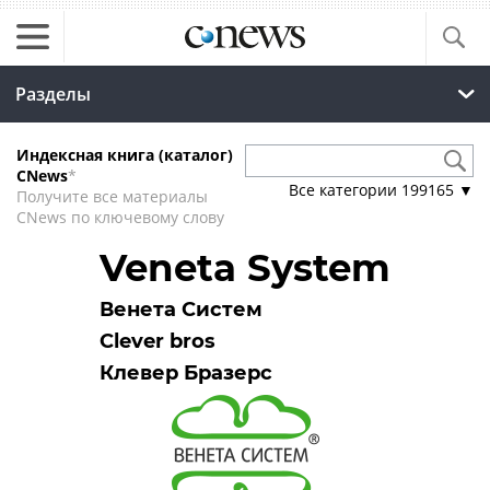
Разделы
Индексная книга (каталог)
CNews
*
Все категории
199165
▼
Получите все материалы
CNews по ключевому слову
Veneta System
Венета Систем
Clever bros
Клевер Бразерс