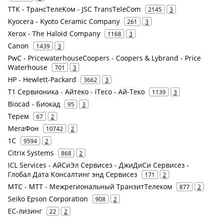
ТТК - ТрансТелеКом - JSC TransTeleCom
2145
3
Kyocera - Kyoto Ceramic Company
261
3
Xerox - The Haloid Company
1168
3
Canon
1439
3
PwC - PricewaterhouseCoopers - Coopers & Lybrand - Price
Waterhouse
701
3
HP - Hewlett-Packard
3662
3
Т1 Сервионика - Айтеко - iTeco - Ай-Теко
1139
3
Biocad - Биокад
95
3
Терем
67
2
МегаФон
10742
2
1С
9594
2
Citrix Systems
868
2
ICL Services - АйСиЭл Сервисез - ДжиДиСи Сервисез -
Глобал Дата Консалтинг энд Сервисез
171
2
МТС - МТТ - Межрегиональный ТранзитТелеком
877
2
Seiko Epson Corporation
908
2
ЕС-лизинг
22
2