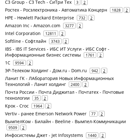
C3 Group - C3 Tech - СиТри Тех
3
2
Ростех - Росэлектроника - Автоматика Концерн
1828
2
HPE - Hewlett Packard Enterprise
732
2
Amazon Inc - Amazon.com
3277
2
Intel Corporation
12811
2
Softline - Софтлайн
3743
2
IBS - IBS IT Services - ИБС ИТ Услуги - ИБС Софт -
Информационные бизнес системы
1761
2
1С
9594
2
ЭР-Телеком Холдинг - Дом.ru - Dom.ru
942
2
Ланит ГК - ЛАборатория Новых Информационных
Технологий - Ланит холдинг
2400
2
Почта России - Почта Диджитал - Почтатех - Почтовые
технологии
35
2
Крок - Croc
1964
2
Vertiv - ранее Emerson Network Power
77
2
ВымпелКом - Билайн - Beeline - Вымпел-Коммуникации
9509
2
Инфосистемы Джет - Jet Infosystems
1440
2