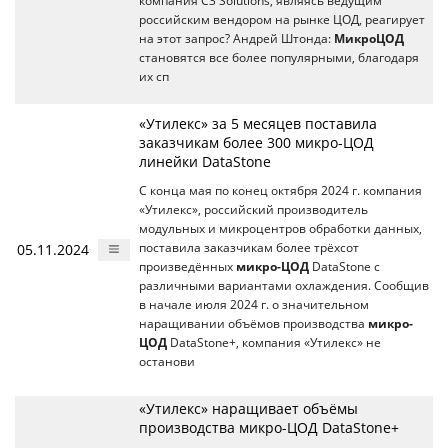
компания C3 Solutions, являясь ведущим
российским вендором на рынке ЦОД, реагирует
на этот запрос? Андрей Штонда:
МикроЦОД
становятся все более популярными, благодаря
их сп
«Утилекс» за 5 месяцев поставила
заказчикам более 300 микро-ЦОД
линейки DataStone
C конца мая по конец октября 2024 г. компания
«Утилекс», российский производитель
модульных и микроцентров обработки данных,
05.11.2024
поставила заказчикам более трёхсот
произведённых
микро-ЦОД
DataStone с
различными вариантами охлаждения. Сообщив
в начале июля 2024 г. о значительном
наращивании объёмов производства
микро-
ЦОД
DataStone+, компания «Утилекс» не
останови
«Утилекс» наращивает объёмы
производства микро-ЦОД DataStone+