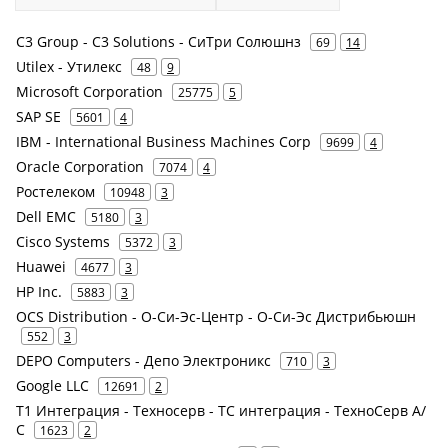
C3 Group - C3 Solutions - СиТри Солюшнз
69
14
Utilex - Утилекс
48
9
Microsoft Corporation
25775
5
SAP SE
5601
4
IBM - International Business Machines Corp
9699
4
Oracle Corporation
7074
4
Ростелеком
10948
3
Dell EMC
5180
3
Cisco Systems
5372
3
Huawei
4677
3
HP Inc.
5883
3
OCS Distribution - О-Си-Эс-Центр - О-Си-Эс Дистрибьюшн
552
3
DEPO Computers - Депо Электроникс
710
3
Google LLC
12691
2
Т1 Интеграция - Техносерв - ТС интеграция - ТехноСерв А/
С
1623
2