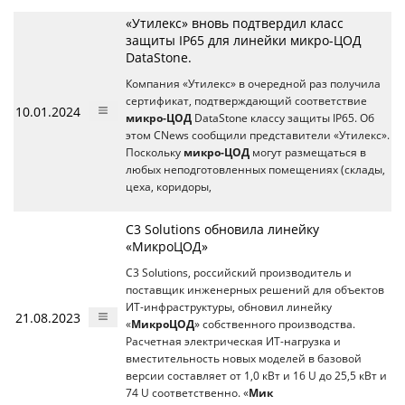
«Утилекс» вновь подтвердил класс
защиты IP65 для линейки микро-ЦОД
DataStone.
Компания «Утилекс» в очередной раз получила
сертификат, подтверждающий соответствие
10.01.2024
микро-ЦОД
DataStone классу защиты IP65. Об
этом CNews сообщили представители «Утилекс».
Поскольку
микро-ЦОД
могут размещаться в
любых неподготовленных помещениях (склады,
цеха, коридоры,
С3 Solutions обновила линейку
«МикроЦОД»
С3 Solutions, российский производитель и
поставщик инженерных решений для объектов
ИТ-инфраструктуры, обновил линейку
21.08.2023
«
МикроЦОД
» собственного производства.
Расчетная электрическая ИТ-нагрузка и
вместительность новых моделей в базовой
версии составляет от 1,0 кВт и 16 U до 25,5 кВт и
74 U соответственно. «
Мик