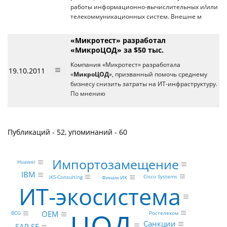
работы информационно-вычислительных и/или
телекоммуникационных систем. Внешне м
«Микротест» разработал
«МикроЦОД» за $50 тыс.
Компания «Микротест» разработала
19.10.2011
«
МикроЦОД
», призванный помочь среднему
бизнесу снизить затраты на ИТ-инфраструктуру.
По мнению
Публикаций - 52, упоминаний - 60
Импортозамещение
Huawei
IBM
Cisco Systems
iKS-Consulting
Финам ИК
ИТ-экосистема
ЦОД
OEM
Ростелеком
BCG
Санкции
SAP SE