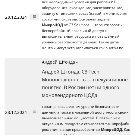
все необходимые условия для работы ИТ-
оборудования: охлаждение, электропитание,
защиту от внешних воздействий и мониторинг
28.12.2024
состояния системы. Основная задача
МикроЦОД
от C3 Solutions — гарантировать
бесперебойный локальный доступ к
вычислительным ресурсам и повышенный
уровень безопасности данных. Такие дата-
центры могут устанавливаться как внутри по
Андрей Штонда -
Андрей Штонда, C3 Tech:
Моновендорность — спекулятивное
понятие. В России нет ни одного
моновендорного ЦОДа
сован в повышенном уровне безопасности
28.12.2024
данных, а также в локальной доступности своих
вычислительных мощностей. В связи с чем
актуальным продуктом становятся т.н. «префаб»
решения в виде предсобранных
МикроЦОД
. Как