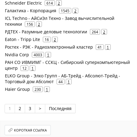
Schneider Electric
614
2
Галактика - Корпорация
1545
2
ICL Techno - АйСиЭл Техно - Завод вычислительной
техники
156
2
РДТЕХ - Разумные деловые технологии
264
2
Eaton - Tripp Lite
16
2
Ростех - РЭК - Радиоэлектронный кластер
41
1
Nvidia Corp
4003
1
РАН СО ИВМИМГ - ССКЦ - Сибирский суперкомпьютерный
центр
12
1
ELKO Group - Элко Групп - АБ-Трейд - Абсолют-Трейд -
Торговый дом Абсолют
44
1
Haier Group
230
1
1
2
3
>
Последняя
КОРОТКАЯ ССЫЛКА