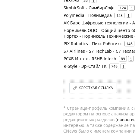
ТехЛАБ
26
1
SimbirSoft - СимбирСофт
124
1
Polymedia - Полимедиа
158
1
АК Барс Цифровые технологии - 
Норникель ОЦО - Общий центр об
Нортех - Норникель Технические
PIX Robotics - Пикс Роботикс
146
S7 Airlines - S7 TechLab - С7 Техла
РСХБ Интех - RSHB Intech
89
1
R-Style - Эр-Стайл ГК
749
1
КОРОТКАЯ ССЫЛКА
* Страница-профиль компании, сис
редактором на основе анализа а
редакционных разделов (
новости
интервью, а также содержание па
CNews было с именем компании и