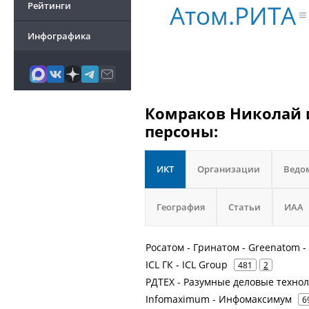
Атом.РИТА
Рейтинги
Инфографика
Комраков Николай и
персоны:
ИКТ
Организации
Ведо
География
Статьи
ИАА
Росатом - Гринатом - Greenatom 
ICL ГК - ICL Group
481
2
РДТЕХ - Разумные деловые техно
Infomaximum - Инфомаксимум
6