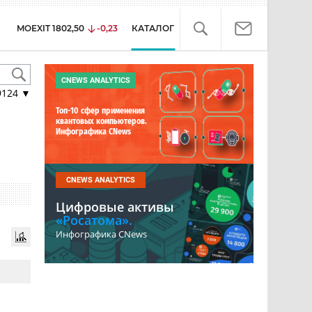
MOEXIT
1802,50
-0,23
КАТАЛОГ
CNEWS ANALYTICS
9124
▼
Топ-10 сфер применения
квантовых компьютеров.
Инфографика CNews
CNEWS ANALYTICS
Цифровые активы
«Росатома».
Инфографика CNews