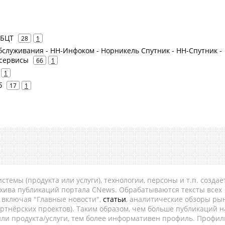
АБЦТ
28
1
служивания - НН-Инфоком - Норникель Спутник - НН-Спутник -
 сервисы
66
1
1
б
17
1
темы (продукта или услуги), технологии, персоны и т.п. создае
рхива публикаций портала CNews. Обрабатываются тексты всех
, включая "Главные новости",
статьи
, аналитические обзоры рын
ртнёрских проектов). Таким образом, чем больше публикаций н
ли продукта/услуги, тем более информативен профиль. Профил