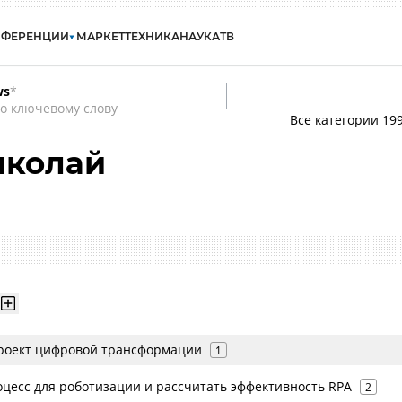
НФЕРЕНЦИИ
МАРКЕТ
ТЕХНИКА
НАУКА
ТВ
ws
*
о ключевому слову
Все категории
19
иколай
проект цифровой трансформации
1
оцесс для роботизации и рассчитать эффективность RPA
2