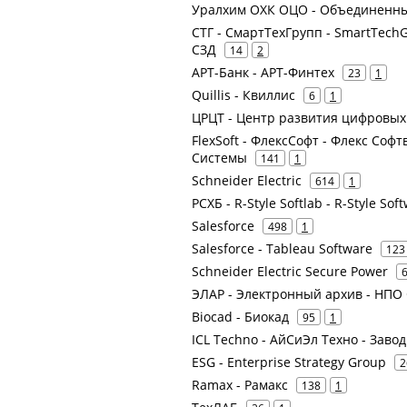
Уралхим ОХК ОЦО - Объединенны
СТГ - СмартТехГрупп - SmartTech
СЗД
14
2
АРТ-Банк - АРТ-Финтех
23
1
Quillis - Квиллис
6
1
ЦРЦТ - Центр развития цифровых
FlexSoft - ФлексСофт - Флекс Софт
Системы
141
1
Schneider Electric
614
1
РСХБ - R-Style Softlab - R-Style So
Salesforce
498
1
Salesforce - Tableau Software
123
Schneider Electric Secure Power
ЭЛАР - Электронный архив - НПО
Biocad - Биокад
95
1
ICL Techno - АйСиЭл Техно - Зав
ESG - Enterprise Strategy Group
2
Ramax - Рамакс
138
1