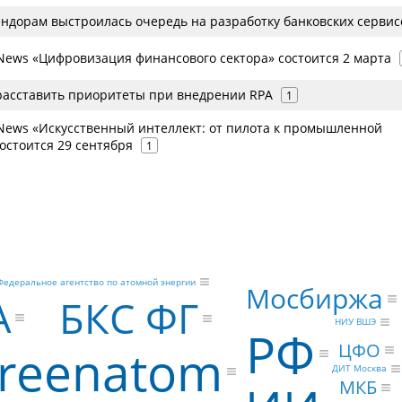
ендорам выстроилась очередь на разработку банковских сервис
ews «Цифровизация финансового сектора» состоится 2 марта
расставить приоритеты при внедрении RPA
1
ews «Искусственный интеллект: от пилота к промышленной
остоится 29 сентября
1
Федеральное агентство по атомной энергии
Мосбиржа
A
БКС ФГ
НИУ ВШЭ
РФ
ЦФО
reenatom
ДИТ Москва
МКБ