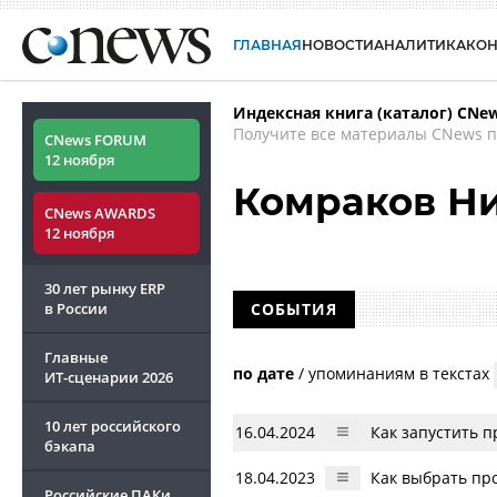
ГЛАВНАЯ
НОВОСТИ
АНАЛИТИКА
КО
Индексная книга (каталог) CNe
Получите все материалы CNews п
CNews FORUM
12 ноября
Комраков Н
CNews AWARDS
12 ноября
30 лет рынку ERP
в России
СОБЫТИЯ
Главные
по дате
/
упоминаниям в текстах
ИТ-сценарии
2026
10 лет российского
16.04.2024
Как запустить 
бэкапа
18.04.2023
Как выбрать пр
Российские ПАКи