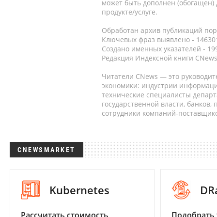
может быть дополнен (обогащен)
продукте/услуге.
Обработан архив публикаций порт
Ключевых фраз выявлено - 146301
Создано именных указателей - 19
Редакция Индексной книги CNews
Читатели CNews — это руководит
экономики: индустрии информаци
технические специалисты депар
государственной власти, банков,
сотрудники компаний-поставщико
CNEWSMARKET
Kubernetes
DR
Рассчитать стоимость
Подобрать 