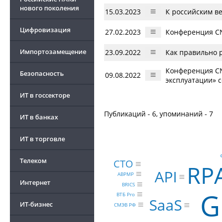
нового поколения
15.03.2023
К российским в
Цифровизация
27.02.2023
Конференция CN
Импортозамещение
23.09.2022
Как правильно 
Конференция CN
Безопасность
09.08.2022
эксплуатации» с
ИТ в госсекторе
Публикаций - 6, упоминаний - 7
ИТ в банках
ИТ в торговле
Телеком
CTO
RP
API
ABPMP
Интернет
BRICS
G
ВТБ Pro
SaaS
ИТ-бизнес
СМЭВ РФ