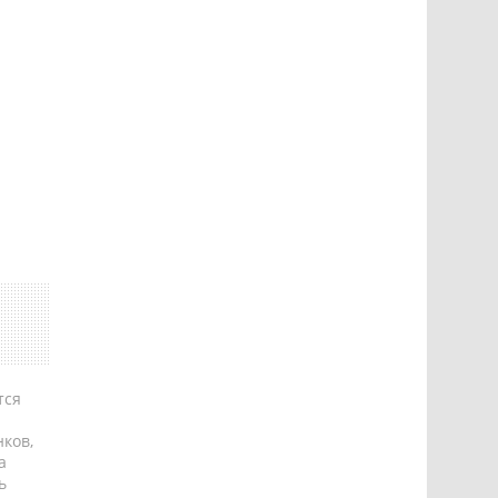
тся
ков,
а
ь