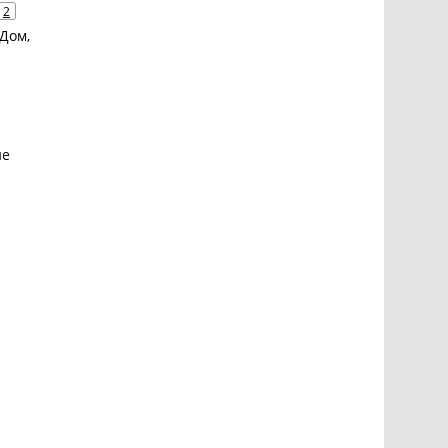
2
Дом,
ие