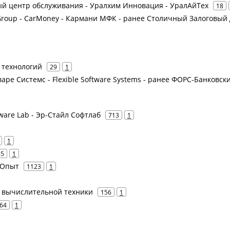
й центр обслуживания - Уралхим Инновация - УралАйТех
18
Group - CarMoney - Кармани МФК - ранее Столичный Залоговый 
 технологий
29
1
варе Системс - Flexible Software Systems - ранее ФОРС-Банковск
ftware Lab - Эр-Стайл Софтлаб
713
1
1
65
1
 Опыт
1123
1
од вычислительной техники
156
1
64
1