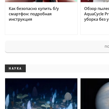
Как безопасно купить б/у
Обзор пылес
смартфон: подробная
AquaCycle Pr
инструкция
уборка без 
ПО
НАУКА