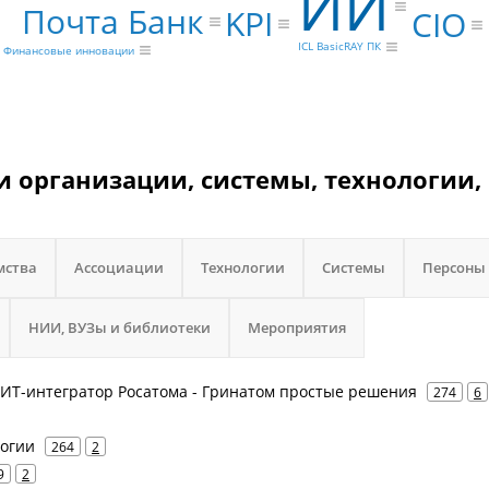
ИИ
Почта Банк
KPI
CIO
ICL BasicRAY ПК
Финансовые инновации
 организации, системы, технологии,
мства
Ассоциации
Технологии
Системы
Персоны
НИИ, ВУЗы и библиотеки
Мероприятия
- ИТ-интегратор Росатома - Гринатом простые решения
274
6
логии
264
2
9
2