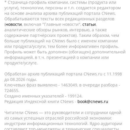
* Страница-профиль компании, системы (продукта или
услуги), технологии, персоны и т.п. создается редактором
на основе анализа архива публикаций портала CNews.
Обрабатываются тексты всех редакционных разделов
(
новости
, включая "Главные новости",
статьи
,
аналитические обзоры рынков, интервью, а также
содержание партнёрских проектов). Таким образом, чем
больше публикаций на CNews было с именем компании
или продукта/услуги, тем более информативен профиль.
Профиль может быть дополнен (обогащен) дополнительной
информацией, в т.ч. презентацией о компании или
продукте/услуге.
Обработан архив публикаций портала CNews.ru c 11.1998
до 08.2026 годы.
Ключевых фраз выявлено - 1463049, в очереди разбора -
724655.
Создано именных указателей - 199124.
Редакция Индексной книги CNews -
book@cnews.ru
Читатели CNews — это руководители и сотрудники одной
из самых успешных отраслей российской экономики:
индустрии информационных технологий. Ядро аудитории
составляют топ-менеджеры и технические специалисты