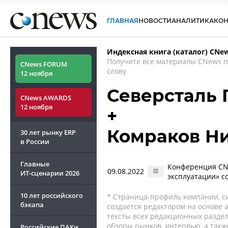
ГЛАВНАЯ
НОВОСТИ
АНАЛИТИКА
КО
Индексная книга (каталог) CNe
Получите все материалы CNews 
CNews FORUM
слову
12 ноября
Северсталь П
CNews AWARDS
12 ноября
+
Комраков Н
30 лет рынку ERP
в России
Главные
Конференция CN
09.08.2022
ИТ-сценарии
2026
эксплуатации» с
10 лет российского
* Страница-профиль компании, сис
бэкапа
создается редактором на основе
тексты всех редакционных раздел
обзоры рынков, интервью, а такж
Российские ПАКи