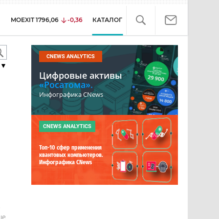
MOEXIT
1796,06
-0,36
КАТАЛОГ
CNEWS ANALYTICS
▼
Цифровые активы
«Росатома».
Инфографика CNews
CNEWS ANALYTICS
Топ-10 сфер применения
квантовых компьютеров.
Инфографика CNews
е
ше