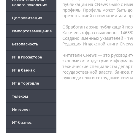
публикаций на CNews было с име
нового поколения
профиль. Профиль может быть до
презентацией о компании или про
Цифровизация
Обработан архив публикаций порт
Импортозамещение
Ключевых фраз выявлено - 146332
Создано именных указателей - 19
Редакция Индексной книги CNews
Безопасность
Читатели CNews — это руководит
ИТ в госсекторе
экономики: индустрии информаци
технические специалисты депар
ИТ в банках
государственной власти, банков,
руководители и сотрудники комп
ИТ в торговле
Телеком
Интернет
ИТ-бизнес