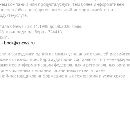
нем компании или продукта/услуги, тем более информативен
полнен (обогащен) дополнительной информацией, в т.ч.
дукте/услуге.
ала CNews.ru c 11.1998 до 08.2026 годы.
8, в очереди разбора - 724413.
9231.
 -
book@cnews.ru
ели и сотрудники одной из самых успешных отраслей российск
онных технологий. Ядро аудитории составляют топ-менеджеры
таментов информатизации федеральных и региональных орган
 промышленных компаний, розничных сетей, а также
аний-поставщиков информационных технологий и услуг связи.