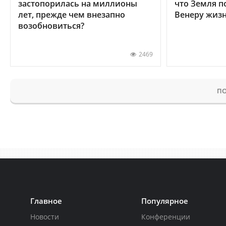
застопорилась на миллионы
что Земля п
лет, прежде чем внезапно
Венеру жиз
возобновиться?
2469
ПО
Главное
Популярное
Новости
Конференции