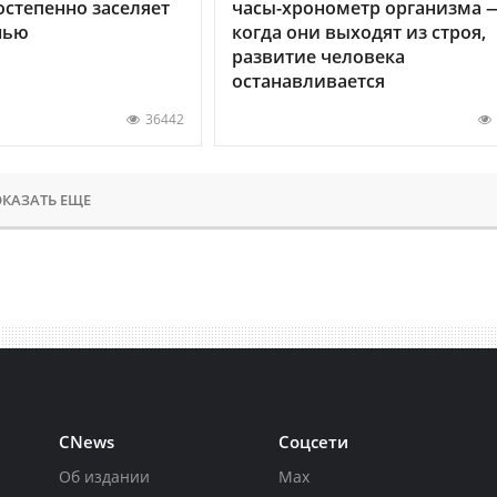
остепенно заселяет
часы-хронометр организма 
нью
когда они выходят из строя,
развитие человека
останавливается
36442
КАЗАТЬ ЕЩЕ
CNews
Соцсети
Об издании
Max