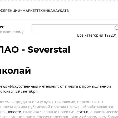
НФЕРЕНЦИИ
МАРКЕТ
ТЕХНИКА
НАУКА
ТВ
ws
*
по ключевому
Все категории
199231
АО - Severstal
иколай
ews «Искусственный интеллект: от пилота к промышленной
остоится 29 сентября
темы (продукта или услуги), технологии, персоны и т.п.
 анализа архива публикаций портала CNews. Обрабатываются
ов (
новости
, включая "Главные новости",
статьи
, аналитически
е содержание партнёрских проектов). Таким образом, чем боль